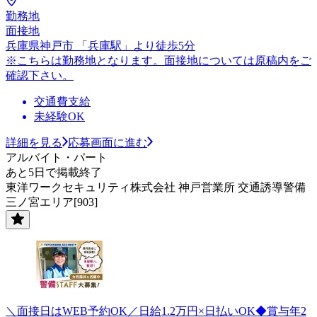
勤務地
面接地
兵庫県神戸市 「兵庫駅」より徒歩5分
※こちらは勤務地となります。面接地については原稿内をご
確認下さい。
交通費支給
未経験OK
詳細を見る
応募画面に進む
アルバイト・パート
あと5日で掲載終了
東洋ワークセキュリティ株式会社 神戸営業所 交通誘導警備
三ノ宮エリア[903]
＼面接日はWEB予約OK／日給1.2万円×日払いOK◆賞与年2