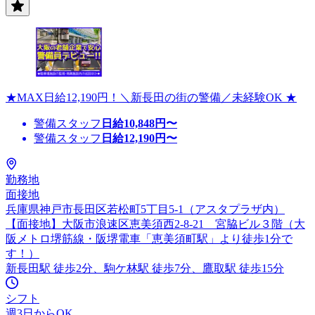
★MAX日給12,190円！＼新長田の街の警備／未経験OK ★
警備スタッフ
日給
10,848
円〜
警備スタッフ
日給
12,190
円〜
勤務地
面接地
兵庫県神戸市長田区若松町5丁目5-1（アスタプラザ内）
【面接地】大阪市浪速区恵美須西2-8-21 宮脇ビル３階（大
阪メトロ堺筋線・阪堺電車「恵美須町駅」より徒歩1分で
す！）
新長田駅 徒歩2分、駒ケ林駅 徒歩7分、鷹取駅 徒歩15分
シフト
週3日からOK