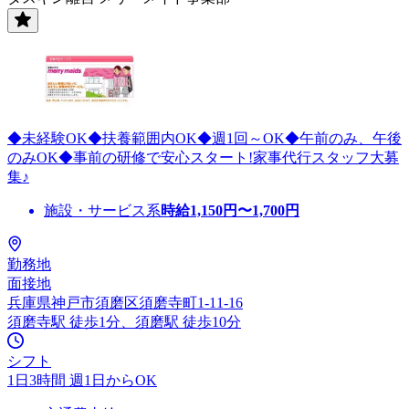
◆未経験OK◆扶養範囲内OK◆週1回～OK◆午前のみ、午後
のみOK◆事前の研修で安心スタート!家事代行スタッフ大募
集♪
施設・サービス系
時給
1,150
円〜
1,700
円
勤務地
面接地
兵庫県神戸市須磨区須磨寺町1-11-16
須磨寺駅 徒歩1分、須磨駅 徒歩10分
シフト
1日3時間 週1日からOK