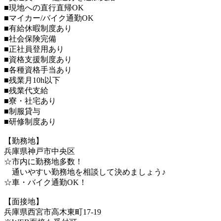
■現地への直行直帰OK
■マイカー/バイク通勤OK
■有給休暇制度あり
■社会保険完備
■正社員登用あり
■資格支援制度あり
■各種資格手当あり
■残業月10h以下
■残業代支給
■寮・社宅あり
■制服貸与
■研修制度あり
【勤務地】
兵庫県神戸市中央区
☆市内に勤務地多数！
通いやすい勤務地を相談して決めましょう♪
☆車・バイク通勤OK！
【面接地】
兵庫県西宮市高木東町17-19