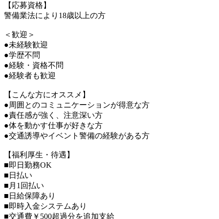
【応募資格】
警備業法により18歳以上の方
＜歓迎＞
●未経験歓迎
●学歴不問
●経験・資格不問
●経験者も歓迎
【こんな方にオススメ】
●周囲とのコミュニケーションが得意な方
●責任感が強く、注意深い方
●体を動かす仕事が好きな方
●交通誘導やイベント警備の経験がある方
【福利厚生・待遇】
■即日勤務OK
■日払い
■月1回払い
■日給保障あり
■即時入金システムあり
■交通費￥500超過分を追加支給