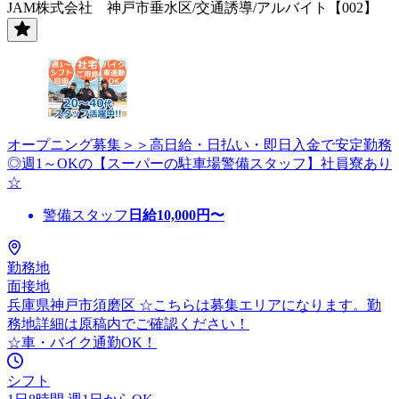
JAM株式会社 神戸市垂水区/交通誘導/アルバイト【002】
オープニング募集＞＞高日給・日払い・即日入金で安定勤務
◎週1～OKの【スーパーの駐車場警備スタッフ】社員寮あり
☆
警備スタッフ
日給
10,000
円〜
勤務地
面接地
兵庫県神戸市須磨区 ☆こちらは募集エリアになります。勤
務地詳細は原稿内でご確認ください！
☆車・バイク通勤OK！
シフト