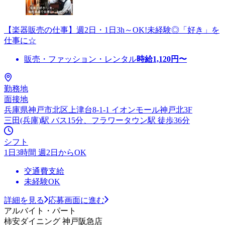
【楽器販売の仕事】週2日・1日3h～OK!未経験◎「好き」を
仕事に☆
販売・ファッション・レンタル
時給
1,120
円〜
勤務地
面接地
兵庫県神戸市北区上津台8-1-1 イオンモール神戸北3F
三田(兵庫)駅 バス15分、フラワータウン駅 徒歩36分
シフト
1日3時間 週2日からOK
交通費支給
未経験OK
詳細を見る
応募画面に進む
アルバイト・パート
柿安ダイニング 神戸阪急店