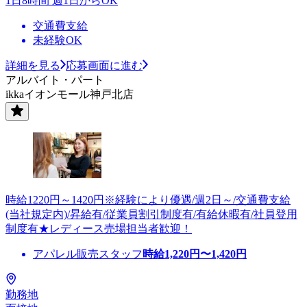
1日8時間 週1日からOK
交通費支給
未経験OK
詳細を見る
応募画面に進む
アルバイト・パート
ikkaイオンモール神戸北店
時給1220円～1420円※経験により優遇/週2日～/交通費支給
(当社規定内)/昇給有/従業員割引制度有/有給休暇有/社員登用
制度有★レディース売場担当者歓迎！
アパレル販売スタッフ
時給
1,220
円〜
1,420
円
勤務地