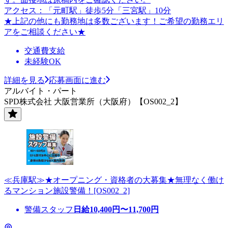
アクセス：「元町駅」徒歩5分「三宮駅」10分
★上記の他にも勤務地は多数ございます！ご希望の勤務エリ
アをご相談ください★
交通費支給
未経験OK
詳細を見る
応募画面に進む
アルバイト・パート
SPD株式会社 大阪営業所（大阪府）【OS002_2】
≪兵庫駅≫★オープニング・資格者の大募集★無理なく働け
るマンション施設警備！[OS002_2]
警備スタッフ
日給
10,400
円〜
11,700
円