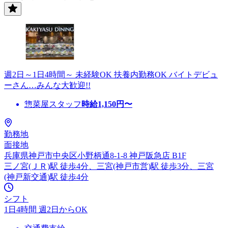
週2日～1日4時間～ 未経験OK 扶養内勤務OK バイトデビュ
ーさん…みんな大歓迎!!
惣菜屋スタッフ
時給
1,150
円〜
勤務地
面接地
兵庫県神戸市中央区小野柄通8-1-8 神戸阪急店 B1F
三ノ宮(ＪＲ)駅 徒歩4分、三宮(神戸市営)駅 徒歩3分、三宮
(神戸新交通)駅 徒歩4分
シフト
1日4時間 週2日からOK