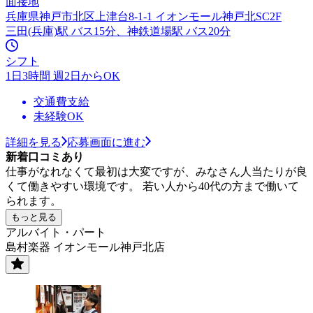
面接地
兵庫県神戸市北区上津台8-1-1 イオンモール神戸北SC2F
三田(兵庫)駅 バス15分、神鉄道場駅 バス20分
シフト
1日3時間 週2日からOK
交通費支給
未経験OK
詳細を見る
応募画面に進む
新着口コミあり
仕事がなれなくて最初は大変ですが、みなさん人当たりが良
くて働きやすい環境です。 若い人から40代の方まで働いて
られます。
もっと見る
アルバイト・パート
島村楽器 イオンモール神戸北店