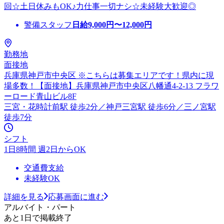
回☆土日休みもOK♪力仕事一切ナシ☆未経験大歓迎◎
警備スタッフ
日給
9,000
円〜
12,000
円
勤務地
面接地
兵庫県神戸市中央区 ※こちらは募集エリアです！県内に現
場多数！【面接地】兵庫県神戸市中央区八幡通4-2-13 フラワ
ーロード青山ビル8F
三宮・花時計前駅 徒歩2分／神戸三宮駅 徒歩6分／三ノ宮駅
徒歩7分
シフト
1日8時間 週2日からOK
交通費支給
未経験OK
詳細を見る
応募画面に進む
アルバイト・パート
あと1日で掲載終了