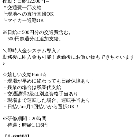
夜勤：日給12,500円～
＊交通費一部支給
┗現地への直行直帰OK
┗マイカー通勤OK
※日給に500円分の交通費含む。
500円超過分は追加支給。
＼即時入金システム導入／
勤務後に即入金も可能！退勤後にお買い物もできちゃいます
♪
☆嬉しい支給Point☆
・現場が早めに終わっても日給保障あり！
・残業の場合は残業代支給
・交通誘導2級は別途資格手当あり
・現場まで運転した場合、運転手当あり
・日払いor月1回払いから選択OK！
※研修期間：20時間
待遇：時給1,116円
【勤務時間】