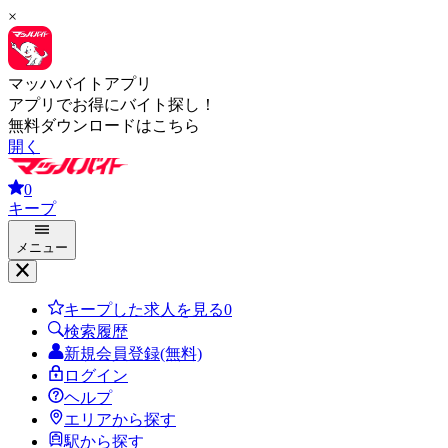
×
マッハバイトアプリ
アプリでお得にバイト探し！
無料ダウンロードはこちら
開く
0
キープ
メニュー
キープした求人を見る
0
検索履歴
新規会員登録(無料)
ログイン
ヘルプ
エリアから探す
駅から探す