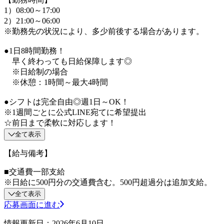
1）08:00～17:00
2）21:00～06:00
※勤務先の状況により、多少前後する場合があります。
●1日8時間勤務！
早く終わっても日給保障します◎
※日給制の場合
※休憩：1時間～最大4時間
●シフトは完全自由◎週1日～OK！
※1週間ごとに公式LINE宛てに希望提出
☆前日まで柔軟に対応します！
全て表示
【給与備考】
■交通費一部支給
※日給に500円分の交通費含む。500円超過分は追加支給。
全て表示
応募画面に進む
情報更新日：2026年6月10日