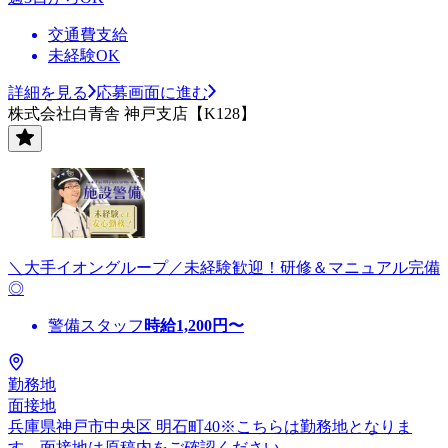
交通費支給
未経験OK
詳細を見る
応募画面に進む
株式会社白青舎 神戸支店【K128】
＼大手イオングループ／未経験歓迎！研修＆マニュアル完備
◎
警備スタッフ
時給
1,200
円〜
勤務地
面接地
兵庫県神戸市中央区 明石町40※こちらは勤務地となりま
す。面接地は原稿内をご確認ください。