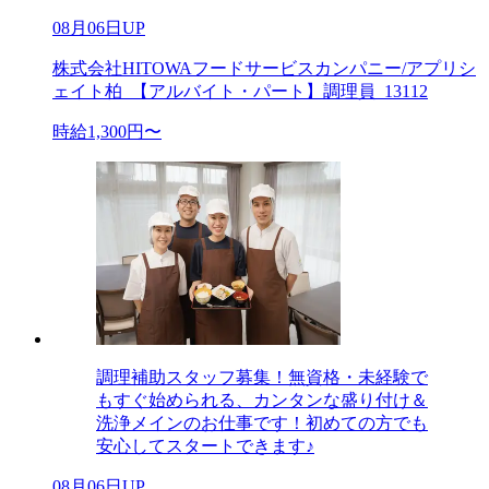
08月06日UP
株式会社HITOWAフードサービスカンパニー/アプリシ
ェイト柏_【アルバイト・パート】調理員_13112
時給1,300円〜
調理補助スタッフ募集！無資格・未経験で
もすぐ始められる、カンタンな盛り付け＆
洗浄メインのお仕事です！初めての方でも
安心してスタートできます♪
08月06日UP