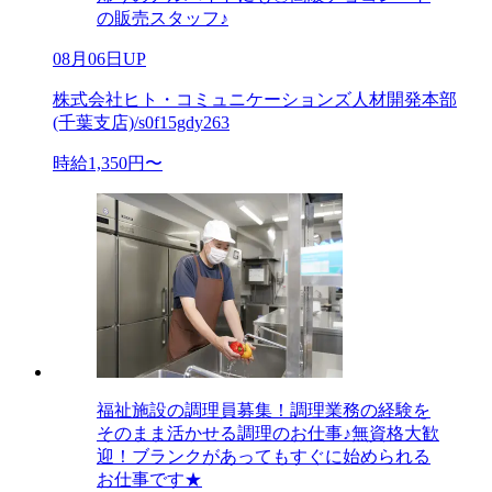
の販売スタッフ♪
08月06日UP
株式会社ヒト・コミュニケーションズ人材開発本部
(千葉支店)/s0f15gdy263
時給1,350円〜
福祉施設の調理員募集！調理業務の経験を
そのまま活かせる調理のお仕事♪無資格大歓
迎！ブランクがあってもすぐに始められる
お仕事です★