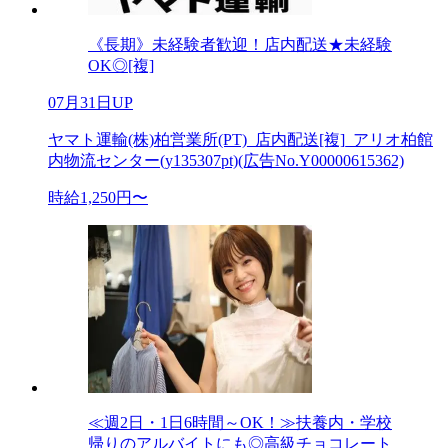
《長期》未経験者歓迎！店内配送★未経験
OK◎[複]
07月31日UP
ヤマト運輸(株)柏営業所(PT)_店内配送[複]_アリオ柏館
内物流センター(y135307pt)(広告No.Y00000615362)
時給1,250円〜
≪週2日・1日6時間～OK！≫扶養内・学校
帰りのアルバイトにも◎高級チョコレート