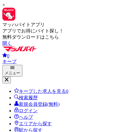
×
マッハバイトアプリ
アプリでお得にバイト探し！
無料ダウンロードはこちら
開く
0
キープ
メニュー
キープした求人を見る
0
検索履歴
新規会員登録(無料)
ログイン
ヘルプ
エリアから探す
駅から探す