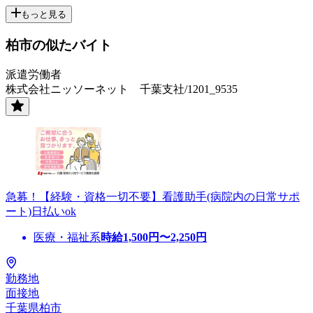
もっと見る
柏市の似たバイト
派遣労働者
株式会社ニッソーネット 千葉支社/1201_9535
急募！【経験・資格一切不要】看護助手(病院内の日常サポ
ート)日払いok
医療・福祉系
時給
1,500
円〜
2,250
円
勤務地
面接地
千葉県柏市