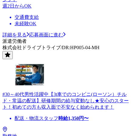
週2日からOK
交通費支給
未経験OK
詳細を見る
応募画面に進む
派遣労働者
株式会社ドライブトライブ/DR:HP005-04-MH
#30～40代男性活躍中【3t車でのコンビニ(ローソン）チル
ド・常温の配送】研修期間の給与変動なし★安心のスター
ト！初めての方も収入面で不安なく始められます！
配送・物流スタッフ
時給
1,350
円〜