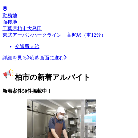
勤務地
面接地
千葉県柏市大島田
東武アーバンパークライン 高柳駅（車12分）
交通費支給
詳細を見る
応募画面に進む
柏市の新着アルバイト
新着案件50件掲載中！