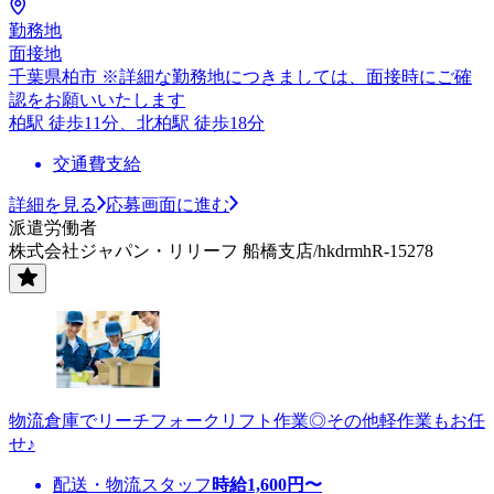
勤務地
面接地
千葉県柏市 ※詳細な勤務地につきましては、面接時にご確
認をお願いいたします
柏駅 徒歩11分、北柏駅 徒歩18分
交通費支給
詳細を見る
応募画面に進む
派遣労働者
株式会社ジャパン・リリーフ 船橋支店/hkdrmhR-15278
物流倉庫でリーチフォークリフト作業◎その他軽作業もお任
せ♪
配送・物流スタッフ
時給
1,600
円〜