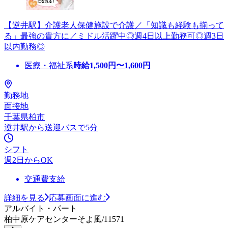
【逆井駅】介護老人保健施設で介護／「知識も経験も揃って
る」最強の貴方に／ミドル活躍中◎週4日以上勤務可◎週3日
以内勤務◎
医療・福祉系
時給
1,500
円〜
1,600
円
勤務地
面接地
千葉県柏市
逆井駅から送迎バスで5分
シフト
週2日からOK
交通費支給
詳細を見る
応募画面に進む
アルバイト・パート
柏中原ケアセンターそよ風/11571