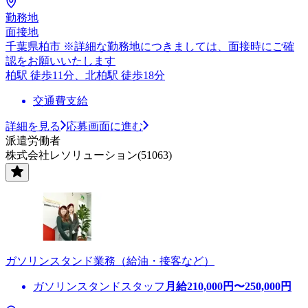
勤務地
面接地
千葉県柏市 ※詳細な勤務地につきましては、面接時にご確
認をお願いいたします
柏駅 徒歩11分、北柏駅 徒歩18分
交通費支給
詳細を見る
応募画面に進む
派遣労働者
株式会社レソリューション(51063)
ガソリンスタンド業務（給油・接客など）
ガソリンスタンドスタッフ
月給
210,000
円〜
250,000
円