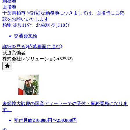
勤務地
面接地
千葉県柏市 ※詳細な勤務地につきましては、面接時にご確
認をお願いいたします
柏駅 徒歩11分、北柏駅 徒歩18分
交通費支給
詳細を見る
応募画面に進む
派遣労働者
株式会社レソリューション(52582)
未経験大歓迎の国産ディーラーでの受付・事務業務になりま
す。
受付
月給
210,000
円〜
250,000
円