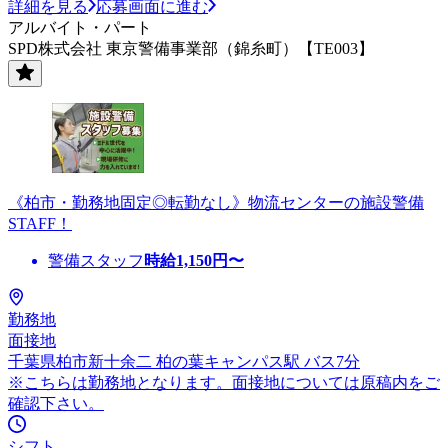
詳細を見る
応募画面に進む
アルバイト・パート
SPD株式会社 東京警備事業部（錦糸町）【TE003】
《柏市・勤務地固定◎転勤なし》物流センターの施設警備
STAFF！
警備スタッフ
時給
1,150
円〜
勤務地
面接地
千葉県柏市新十余二 柏の葉キャンパス駅 バス7分
※こちらは勤務地となります。面接地については原稿内をご
確認下さい。
シフト