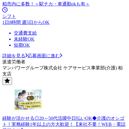
柏市内に多数！＜駅チカ・車通勤okも有＞
シフト
1日8時間 週5日からOK
交通費支給
未経験OK
短期OK
詳細を見る
応募画面に進む
派遣労働者
マンパワーグループ株式会社 ケアサービス事業部(介護) 柏
支店
経験が活かせる◎20～50代活躍中日払いOK◆介護のオシゴ
ト！実務経験1年以上の方大歓迎！【来社不要！WEB・電話