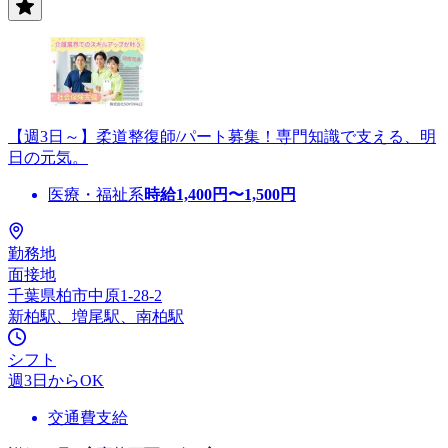
【週3日～】柔道整復師/パート募集！専門知識で支える、明
日の元気。
医療・福祉系
時給
1,400
円〜
1,500
円
勤務地
面接地
千葉県柏市中原1-28-2
新柏駅、増尾駅、南柏駅
シフト
週3日からOK
交通費支給