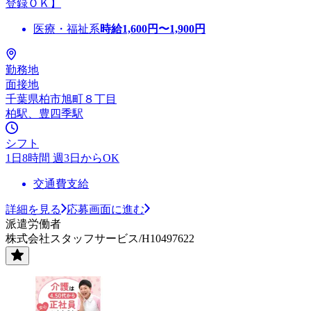
登録ＯＫ】
医療・福祉系
時給
1,600
円〜
1,900
円
勤務地
面接地
千葉県柏市旭町８丁目
柏駅、豊四季駅
シフト
1日8時間 週3日からOK
交通費支給
詳細を見る
応募画面に進む
派遣労働者
株式会社スタッフサービス/H10497622