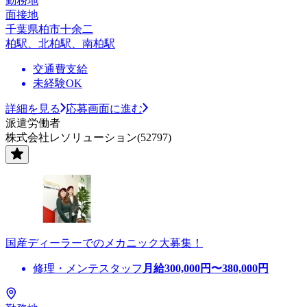
勤務地
面接地
千葉県柏市十余二
柏駅、北柏駅、南柏駅
交通費支給
未経験OK
詳細を見る
応募画面に進む
派遣労働者
株式会社レソリューション(52797)
国産ディーラーでのメカニック大募集！
修理・メンテスタッフ
月給
300,000
円〜
380,000
円