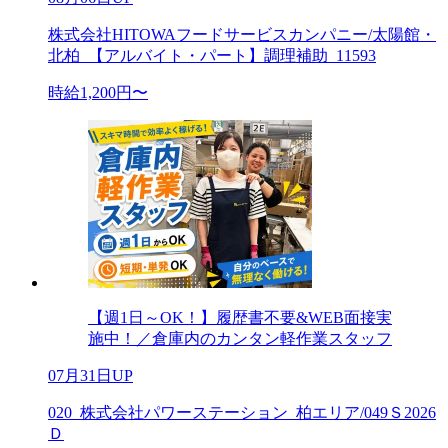
株式会社HITOWAフードサービスカンパニー/太陽館・
北柏_【アルバイト・パート】調理補助_11593
時給1,200円〜
【週1日～OK！】履歴書不要&WEB面接実
施中！／倉庫内のカンタン軽作業スタッフ
07月31日UP
020_株式会社パワーステーション_柏エリア/049Ｓ2026
Ｄ