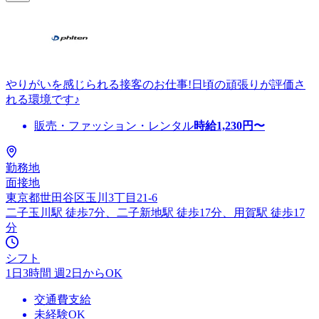
やりがいを感じられる接客のお仕事!日頃の頑張りが評価さ
れる環境です♪
販売・ファッション・レンタル
時給
1,230
円〜
勤務地
面接地
東京都世田谷区玉川3丁目21-6
二子玉川駅 徒歩7分、二子新地駅 徒歩17分、用賀駅 徒歩17
分
シフト
1日3時間 週2日からOK
交通費支給
未経験OK