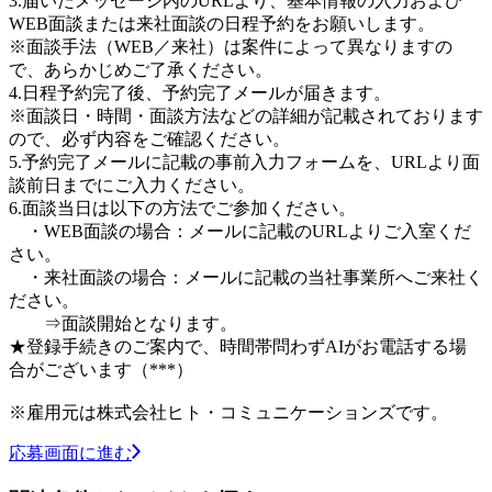
3.届いたメッセージ内のURLより、基本情報の入力および
WEB面談または来社面談の日程予約をお願いします。
※面談手法（WEB／来社）は案件によって異なりますの
で、あらかじめご了承ください。
4.日程予約完了後、予約完了メールが届きます。
※面談日・時間・面談方法などの詳細が記載されております
ので、必ず内容をご確認ください。
5.予約完了メールに記載の事前入力フォームを、URLより面
談前日までにご入力ください。
6.面談当日は以下の方法でご参加ください。
・WEB面談の場合：メールに記載のURLよりご入室くだ
さい。
・来社面談の場合：メールに記載の当社事業所へご来社く
ださい。
⇒面談開始となります。
★登録手続きのご案内で、時間帯問わずAIがお電話する場
合がございます（***）
※雇用元は株式会社ヒト・コミュニケーションズです。
応募画面に進む