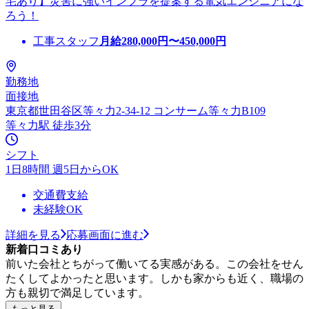
宅あり】災害に強いインフラを提案する電気エンジニアにな
ろう！
工事スタッフ
月給
280,000
円〜
450,000
円
勤務地
面接地
東京都世田谷区等々力2-34-12 コンサーム等々力B109
等々力駅 徒歩3分
シフト
1日8時間 週5日からOK
交通費支給
未経験OK
詳細を見る
応募画面に進む
新着口コミあり
前いた会社とちがって働いてる実感がある。この会社をせん
たくしてよかったと思います。しかも家からも近く、職場の
方も親切で満足しています。
もっと見る