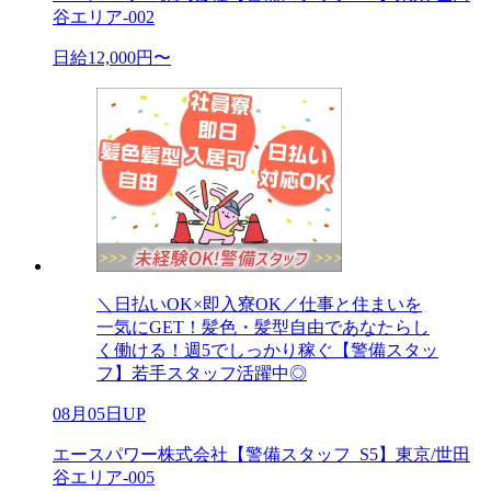
谷エリア-002
日給12,000円〜
＼日払いOK×即入寮OK／仕事と住まいを
一気にGET！髪色・髪型自由であなたらし
く働ける！週5でしっかり稼ぐ【警備スタッ
フ】若手スタッフ活躍中◎
08月05日UP
エースパワー株式会社【警備スタッフ_S5】東京/世田
谷エリア-005