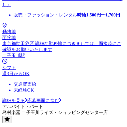
し）
販売・ファッション・レンタル
時給
1,500
円〜
1,700
円
勤務地
面接地
東京都世田谷区 詳細な勤務地につきましては、面接時にご
確認をお願いいたします
二子玉川駅
シフト
週3日からOK
交通費支給
未経験OK
詳細を見る
応募画面に進む
アルバイト・パート
島村楽器 二子玉川ライズ・ショッピングセンター店