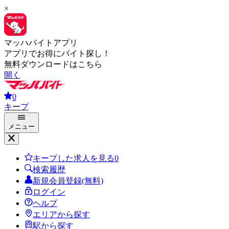
×
マッハバイトアプリ
アプリでお得にバイト探し！
無料ダウンロードはこちら
開く
0
キープ
メニュー
キープした求人を見る
0
検索履歴
新規会員登録(無料)
ログイン
ヘルプ
エリアから探す
駅から探す