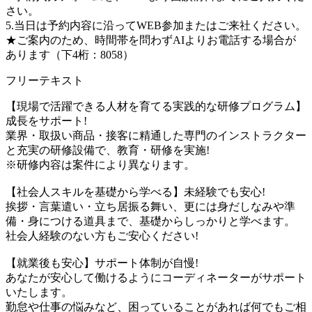
さい。
5.当日は予約内容に沿ってWEB参加またはご来社ください。
★ご案内のため、時間帯を問わずAIよりお電話する場合が
あります（下4桁：8058）
フリーテキスト
【現場で活躍できる人材を育てる実践的な研修プログラム】
成長をサポート!
業界・取扱い商品・接客に精通した専門のインストラクター
と充実の研修設備で、教育・研修を実施!
※研修内容は案件により異なります。
【社会人スキルを基礎から学べる】未経験でも安心!
挨拶・言葉遣い・立ち居振る舞い、更には身だしなみや準
備・身につける道具まで、基礎からしっかりと学べます。
社会人経験のない方もご安心ください!
【就業後も安心】サポート体制が自慢!
あなたが安心して働けるようにコーディネーターがサポート
いたします。
勤怠や仕事の悩みなど、困っていることがあれば何でもご相