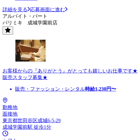
詳細を見る
応募画面に進む
アルバイト・パート
パリミキ 成城学園前店
お客様からの『ありがとう』がとっても嬉しいお仕事です★
販売スタッフ募集★
販売・ファッション・レンタル
時給
1,230
円〜
勤務地
面接地
東京都世田谷区成城6-5-29
成城学園前駅 徒歩1分