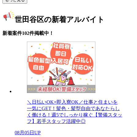
世田谷区の新着アルバイト
新着案件102件掲載中！
＼日払いOK×即入寮OK／仕事と住まいを
一気にGET！髪色・髪型自由であなたらし
く働ける！週5でしっかり稼ぐ【警備スタッ
フ】若手スタッフ活躍中◎
08月05日UP