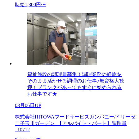
時給1,300円〜
福祉施設の調理員募集！調理業務の経験を
そのまま活かせる調理のお仕事♪無資格大歓
迎！ブランクがあってもすぐに始められる
お仕事です★
08月06日UP
株式会社HITOWAフードサービスカンパニー/イリーゼ
二子玉川ガーデン_【アルバイト・パート】調理員
_10712