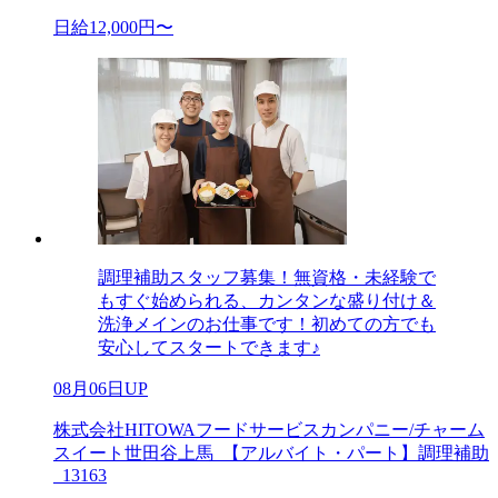
日給12,000円〜
調理補助スタッフ募集！無資格・未経験で
もすぐ始められる、カンタンな盛り付け＆
洗浄メインのお仕事です！初めての方でも
安心してスタートできます♪
08月06日UP
株式会社HITOWAフードサービスカンパニー/チャーム
スイート世田谷上馬_【アルバイト・パート】調理補助
_13163