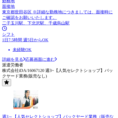
勤務地
面接地
東京都世田谷区 ※詳細な勤務地につきましては、面接時に
ご確認をお願いいたします。
二子玉川駅、下北沢駅、千歳烏山駅
シフト
1日7.5時間 週5日からOK
未経験OK
詳細を見る
応募画面に進む
派遣労働者
株式会社iDA/16067120 週3~【人気セレクトショップ】バッ
クヤード業務(販売なし)
週3～【人気セレクトショップ】バックヤード業務（販売な