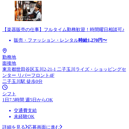
【楽器販売の仕事】フルタイム勤務歓迎！時間曜日相談可♪
販売・ファッション・レンタル
時給
1,270
円〜
勤務地
面接地
東京都世田谷区玉川2-21-1 二子玉川ライズ・ショッピングセ
ンター リバーフロント4F
二子玉川駅 徒歩0分
シフト
1日7.5時間 週5日からOK
交通費支給
未経験OK
詳細を見る
応募画面に進む