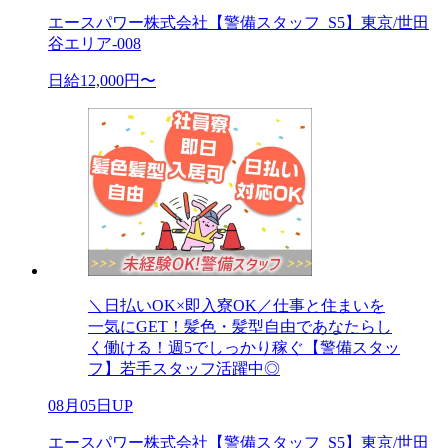
エースパワー株式会社【警備スタッフ_S5】東京/世田
谷エリア-008
日給12,000円〜
＼日払いOK×即入寮OK／仕事と住まいを
一気にGET！髪色・髪型自由であなたらし
く働ける！週5でしっかり稼ぐ【警備スタッ
フ】若手スタッフ活躍中◎
08月05日UP
エースパワー株式会社【警備スタッフ_S5】東京/世田