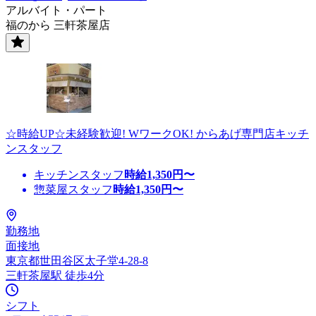
アルバイト・パート
福のから 三軒茶屋店
☆時給UP☆未経験歓迎! WワークOK! からあげ専門店キッチ
ンスタッフ
キッチンスタッフ
時給
1,350
円〜
惣菜屋スタッフ
時給
1,350
円〜
勤務地
面接地
東京都世田谷区太子堂4-28-8
三軒茶屋駅 徒歩4分
シフト