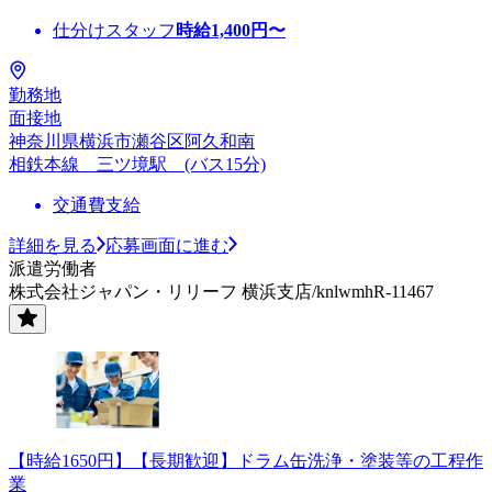
仕分けスタッフ
時給
1,400
円〜
勤務地
面接地
神奈川県横浜市瀬谷区阿久和南
相鉄本線 三ツ境駅 (バス15分)
交通費支給
詳細を見る
応募画面に進む
派遣労働者
株式会社ジャパン・リリーフ 横浜支店/knlwmhR-11467
【時給1650円】【長期歓迎】ドラム缶洗浄・塗装等の工程作
業