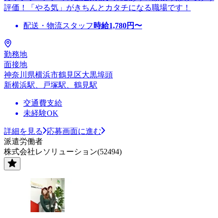
評価！「やる気」がきちんとカタチになる職場です！
配送・物流スタッフ
時給
1,780
円〜
勤務地
面接地
神奈川県横浜市鶴見区大黒埠頭
新横浜駅、戸塚駅、鶴見駅
交通費支給
未経験OK
詳細を見る
応募画面に進む
派遣労働者
株式会社レソリューション(52494)