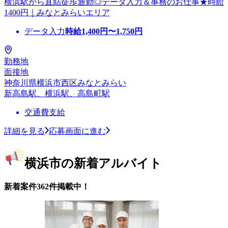
横浜駅から直結徒歩通勤◎データ入力＆事務のお仕事★時給
1400円｜みなとみらいエリア
データ入力
時給
1,400
円〜
1,750
円
勤務地
面接地
神奈川県横浜市西区みなとみらい
新高島駅、横浜駅、高島町駅
交通費支給
詳細を見る
応募画面に進む
横浜市の新着アルバイト
新着案件362件掲載中！