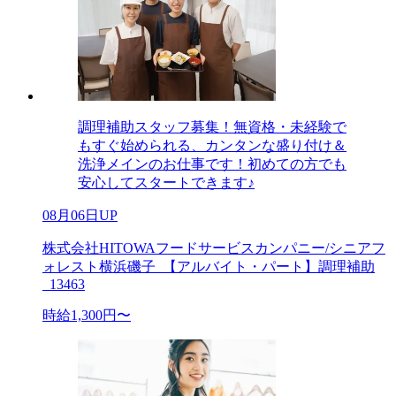
調理補助スタッフ募集！無資格・未経験で
もすぐ始められる、カンタンな盛り付け＆
洗浄メインのお仕事です！初めての方でも
安心してスタートできます♪
08月06日UP
株式会社HITOWAフードサービスカンパニー/シニアフ
ォレスト横浜磯子_【アルバイト・パート】調理補助
_13463
時給1,300円〜