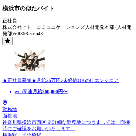
横浜市の似たバイト
正社員
株式会社ヒト・コミュニケーションズ人材開発本部 (人材開
発部)/r0f86Recrm43
★正社員募集★月給26万円♪未経験OKのITエンジニア
web関連
月給
260,000
円〜
勤務地
面接地
神奈川県横浜市西区 ※詳細な勤務地につきましては、面接
時にご確認をお願いいたします。
横浜駅、平沼橋駅