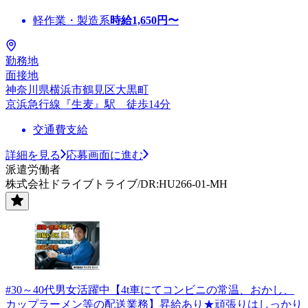
軽作業・製造系
時給
1,650
円〜
勤務地
面接地
神奈川県横浜市鶴見区大黒町
京浜急行線『生麦』駅 徒歩14分
交通費支給
詳細を見る
応募画面に進む
派遣労働者
株式会社ドライブトライブ/DR:HU266-01-MH
#30～40代男女活躍中【4t車にてコンビニの常温、おかし、
カップラーメン等の配送業務】昇給あり★頑張りはしっかり