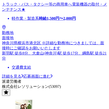
トラック・バス・タクシー等の商用車へ電装機器の取付・メ
ンテナンス★
軽作業・製造系
時給
1,500
円〜
2,000
円
勤務地
面接地
神奈川県横浜市港北区 ※詳細な勤務地につきましては、面
接時にご確認をお願いいたします
新羽駅 徒歩8分、大倉山(神奈川)駅 徒歩17分、綱島駅 徒歩21
分
交通費支給
詳細を見る
応募画面に進む
派遣労働者
株式会社レソリューション(53097)