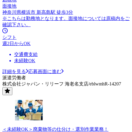
面接地
神奈川県横浜市 新高島駅 徒歩3分
※こちらは勤務地となります。面接地については原稿内をご
確認下さい。
シフト
週2日からOK
交通費支給
未経験OK
詳細を見る
応募画面に進む
派遣労働者
株式会社ジャパン・リリーフ 海老名支店/eblwmhR-14207
＜未経験OK＞廃棄物等の仕分け・選別作業業務！