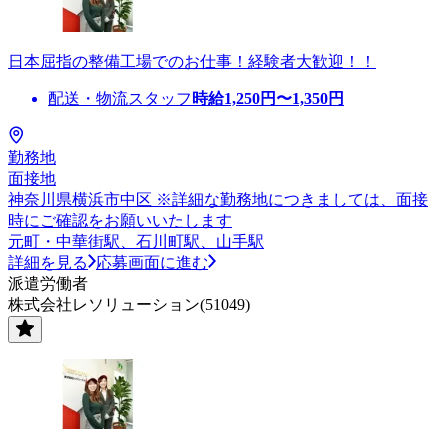
日本屈指の整備工場でのお仕事！経験者大歓迎！！
配送・物流スタッフ
時給
1,250
円〜
1,350
円
勤務地
面接地
神奈川県横浜市中区 ※詳細な勤務地につきましては、面接
時にご確認をお願いいたします
元町・中華街駅、石川町駅、山手駅
詳細を見る
応募画面に進む
派遣労働者
株式会社レソリューション(51049)