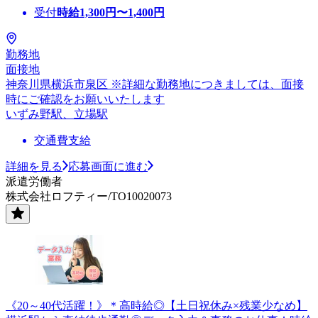
受付
時給
1,300
円〜
1,400
円
勤務地
面接地
神奈川県横浜市泉区 ※詳細な勤務地につきましては、面接
時にご確認をお願いいたします
いずみ野駅、立場駅
交通費支給
詳細を見る
応募画面に進む
派遣労働者
株式会社ロフティー/TO10020073
《20～40代活躍！》＊高時給◎【土日祝休み×残業少なめ】