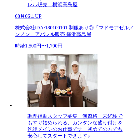
レル販売 横浜高島屋
08月06日UP
株式会社iDA/180100101 制服あり◎「マドモアゼルノ
ンノン」アパレル販売 横浜高島屋
時給1,500円〜1,700円
調理補助スタッフ募集！無資格・未経験で
もすぐ始められる、カンタンな盛り付け＆
洗浄メインのお仕事です！初めての方でも
安心してスタートできます♪