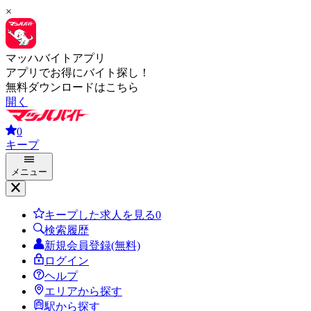
×
マッハバイトアプリ
アプリでお得にバイト探し！
無料ダウンロードはこちら
開く
0
キープ
メニュー
キープした求人を見る
0
検索履歴
新規会員登録(無料)
ログイン
ヘルプ
エリアから探す
駅から探す