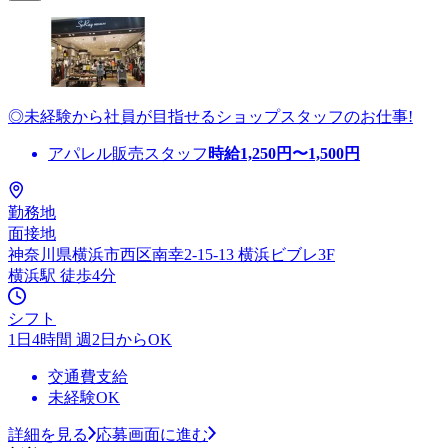
◎未経験から社員が目指せるショップスタッフのお仕事!
アパレル販売スタッフ
時給
1,250
円〜
1,500
円
勤務地
面接地
神奈川県横浜市西区南幸2-15-13 横浜ビブレ3F
横浜駅 徒歩4分
シフト
1日4時間 週2日からOK
交通費支給
未経験OK
詳細を見る
応募画面に進む