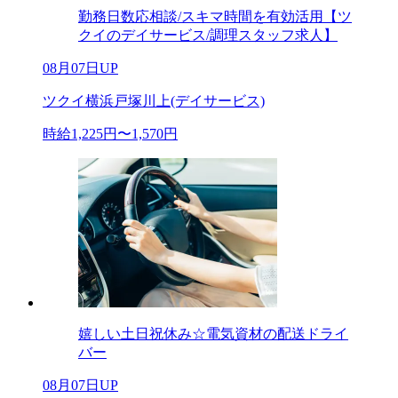
勤務日数応相談/スキマ時間を有効活用【ツ
クイのデイサービス/調理スタッフ求人】
08月07日UP
ツクイ横浜戸塚川上(デイサービス)
時給1,225円〜1,570円
嬉しい土日祝休み☆電気資材の配送ドライ
バー
08月07日UP