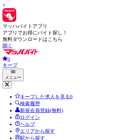
×
マッハバイトアプリ
アプリでお得にバイト探し！
無料ダウンロードはこちら
開く
0
キープ
メニュー
キープした求人を見る
0
検索履歴
新規会員登録(無料)
ログイン
ヘルプ
エリアから探す
駅から探す