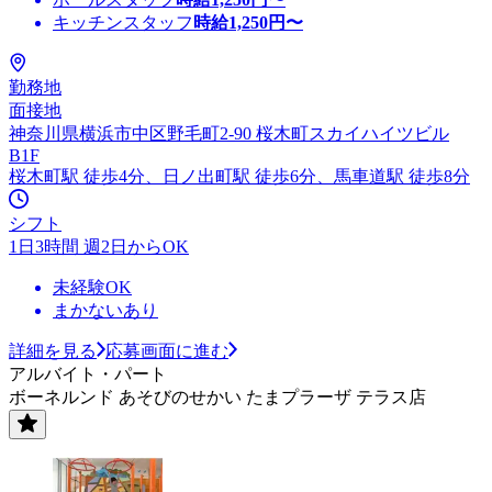
キッチンスタッフ
時給
1,250
円〜
勤務地
面接地
神奈川県横浜市中区野毛町2-90 桜木町スカイハイツビル
B1F
桜木町駅 徒歩4分、日ノ出町駅 徒歩6分、馬車道駅 徒歩8分
シフト
1日3時間 週2日からOK
未経験OK
まかないあり
詳細を見る
応募画面に進む
アルバイト・パート
ボーネルンド あそびのせかい たまプラーザ テラス店