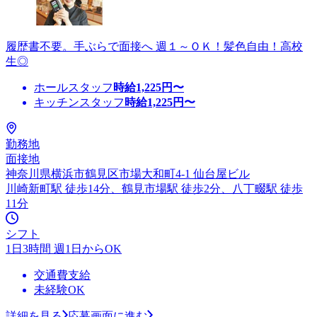
履歴書不要。手ぶらで面接へ 週１～ＯＫ！髪色自由！高校
生◎
ホールスタッフ
時給
1,225
円〜
キッチンスタッフ
時給
1,225
円〜
勤務地
面接地
神奈川県横浜市鶴見区市場大和町4-1 仙台屋ビル
川崎新町駅 徒歩14分、鶴見市場駅 徒歩2分、八丁畷駅 徒歩
11分
シフト
1日3時間 週1日からOK
交通費支給
未経験OK
詳細を見る
応募画面に進む