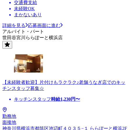
交通費支給
未経験OK
まかないあり
詳細を見る
応募画面に進む
アルバイト・パート
世田谷宮川ららぽーと横浜店
【未経験者歓迎】片付けもラクラク♪老舗うなぎ店でのキッ
チンスタッフ募集☆
キッチンスタッフ
時給
1,230
円〜
勤務地
面接地
神奈川県横浜市都筑区池辺町４０３５−１ ららぽーと横浜2F