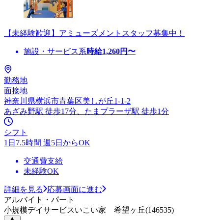
【未経験歓迎】アミューズメントスタッフ募集中！
施設・サービス系
時給
1,260
円〜
勤務地
面接地
神奈川県横浜市青葉区美しが丘1-1-2
あざみ野駅 徒歩17分、たまプラーザ駅 徒歩1分
シフト
1日7.5時間 週5日からOK
交通費支給
未経験OK
詳細を見る
応募画面に進む
アルバイト・パート
小規模デイサービスいこい家 希望ヶ丘(146535)