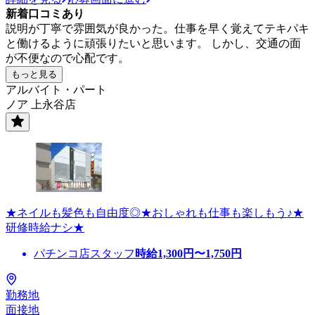
新着口コミあり
説明が丁寧で雰囲気が良かった。仕事を早く覚えてテキパキ
と働けるように頑張りたいと思います。 しかし、交通の面
が不便なので心配です。
もっと見る
アルバイト・パート
ノア 上永谷店
★ネイルも髪色も自由度◎★おしゃれも仕事も楽しもう♪★
研修時給ナシ★
パチンコ店スタッフ
時給
1,300
円〜
1,750
円
勤務地
面接地