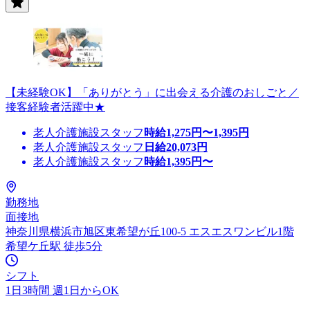
【未経験OK】「ありがとう」に出会える介護のおしごと／
接客経験者活躍中★
老人介護施設スタッフ
時給
1,275
円〜
1,395
円
老人介護施設スタッフ
日給
20,073
円
老人介護施設スタッフ
時給
1,395
円〜
勤務地
面接地
神奈川県横浜市旭区東希望が丘100-5 エスエスワンビル1階
希望ケ丘駅 徒歩5分
シフト
1日3時間 週1日からOK