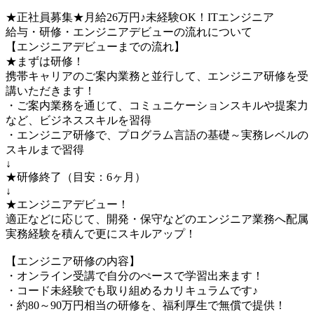
★正社員募集★月給26万円♪未経験OK！ITエンジニア
給与・研修・エンジニアデビューの流れについて
【エンジニアデビューまでの流れ】
★まずは研修！
携帯キャリアのご案内業務と並行して、エンジニア研修を受
講いただきます！
・ご案内業務を通じて、コミュニケーションスキルや提案力
など、ビジネススキルを習得
・エンジニア研修で、プログラム言語の基礎～実務レベルの
スキルまで習得
↓
★研修終了（目安：6ヶ月）
↓
★エンジニアデビュー！
適正などに応じて、開発・保守などのエンジニア業務へ配属
実務経験を積んで更にスキルアップ！
【エンジニア研修の内容】
・オンライン受講で自分のぺースで学習出来ます！
・コード未経験でも取り組めるカリキュラムです♪
・約80～90万円相当の研修を、福利厚生で無償で提供！