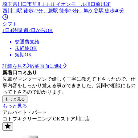
埼玉県川口市前川1-1-11 イオンモール川口前川2F
西川口駅 徒歩27分、蕨駅 徒歩23分、鳩ケ谷駅 徒歩40分
シフト
1日4時間 週2日からOK
交通費支給
未経験OK
短期OK
詳細を見る
応募画面に進む
新着口コミあり
先輩がマンツーマンで優しく丁寧に教えて下さったので、仕
事内容をしっかり覚える事ができました。質問や相談にもの
って下さるので助かります。
もっと見る
もっと見る
アルバイト・パート
コトブキクリーニング OKストア川口店