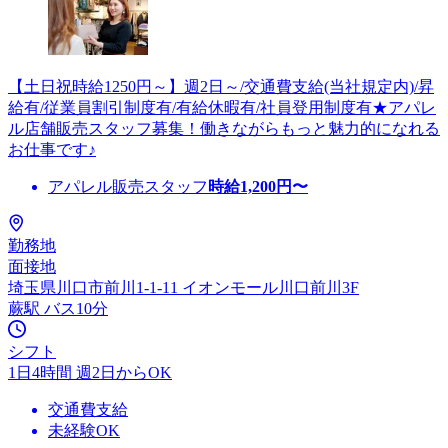
【土日祝時給1250円～】週2日～/交通費支給(当社規定内)/昇
給有/従業員割引制度有/有給休暇有/社員登用制度有★アパレ
ル店舗販売スタッフ募集！働きながらもっと魅力的になれる
お仕事です♪
アパレル販売スタッフ
時給
1,200
円〜
勤務地
面接地
埼玉県川口市前川1-1-11 イオンモール川口前川3F
蕨駅 バス10分
シフト
1日4時間 週2日からOK
交通費支給
未経験OK