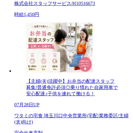
株式会社スタッフサービス/H10516673
時給1,450円
【主婦(夫)活躍中】お弁当の配達スタッフ
募集!普通免許必須◎乗り慣れた自家用車で
安心配達♪子供を連れて働ける！
07月28日UP
ワタミの宅食 埼玉川口中央営業所(宅配/業務委託/主婦
(夫)向け)
完全出来高制