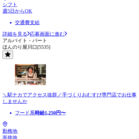
シフト
週5日からOK
交通費支給
詳細を見る
応募画面に進む
アルバイト・パート
ほんのり屋川口[5535]
＼駅ナカでアクセス抜群／手づくりおむすび専門店でお仕事
しませんか
フード系
時給
1,250
円〜
勤務地
面接地