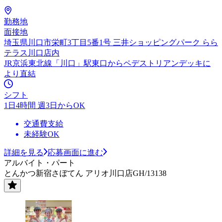
勤務地
面接地
埼玉県川口市栄町3丁目5番1号 三井ショッピングパーク らら
テラス川口店内
JR京浜東北線「川口」駅東口からペデストリアンデッキに
より直結
シフト
1日4時間 週3日からOK
交通費支給
未経験OK
詳細を見る
応募画面に進む
アルバイト・パート
とんかつ新宿さぼてん アリオ川口店GH/13138