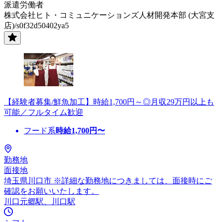
派遣労働者
株式会社ヒト・コミュニケーションズ人材開発本部 (大宮支
店)/s0f32d50402ya5
【経験者募集/鮮魚加工】時給1,700円～◎月収29万円以上も
可能／フルタイム歓迎
フード系
時給
1,700
円〜
勤務地
面接地
埼玉県川口市 ※詳細な勤務地につきましては、面接時にご
確認をお願いいたします。
川口元郷駅、川口駅