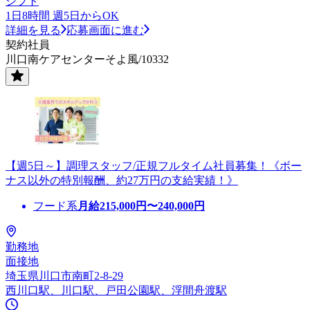
シフト
1日8時間 週5日からOK
詳細を見る
応募画面に進む
契約社員
川口南ケアセンターそよ風/10332
【週5日～】調理スタッフ/正規フルタイム社員募集！《ボー
ナス以外の特別報酬、約27万円の支給実績！》
フード系
月給
215,000
円〜
240,000
円
勤務地
面接地
埼玉県川口市南町2-8-29
西川口駅、川口駅、戸田公園駅、浮間舟渡駅