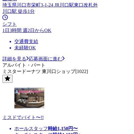
埼玉県川口市栄町3-1-24 JR川口駅東口改札外
川口駅 徒歩1分
シフト
1日3時間 週2日からOK
交通費支給
未経験OK
詳細を見る
応募画面に進む
アルバイト・パート
ミスタードーナツ 東川口ショップ[1022]
ミスドでバイト〜!!
ホールスタッフ
時給
1,150
円〜