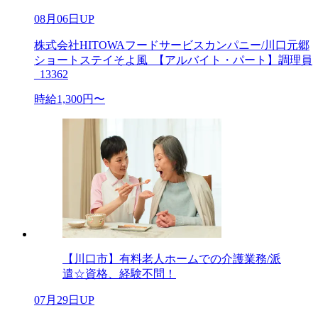
08月06日UP
株式会社HITOWAフードサービスカンパニー/川口元郷
ショートステイそよ風_【アルバイト・パート】調理員
_13362
時給1,300円〜
【川口市】有料老人ホームでの介護業務/派
遣☆資格、経験不問！
07月29日UP