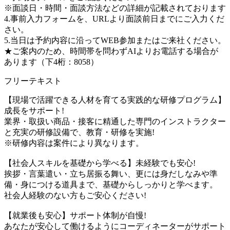
※面談日・時間・面談方法などの詳細が記載されております
4.事前入力フォームを、URLより面談前日までにご入力くだ
さい。
5.当日は予約内容に沿ってWEB参加またはご来社ください。
★ご案内のため、時間帯を問わずAIよりお電話する場合が
あります（下4桁：8058）
フリーテキスト
【現場で活躍できる人材を育てる実践的な研修プログラム】
成長をサポート!
業界・取扱い商品・接客に精通した専門のインストラクター
と充実の研修設備で、教育・研修を実施!
※研修内容は案件により異なります。
【社会人スキルを基礎から学べる】未経験でも安心!
挨拶・言葉遣い・立ち居振る舞い、更には身だしなみや準
備・身につける道具まで、基礎からしっかりと学べます。
社会人経験のない方もご安心ください!
【就業後も安心】サポート体制が自慢!
あなたが安心して働けるようにコーディネーターがサポート