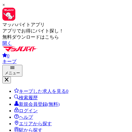
×
マッハバイトアプリ
アプリでお得にバイト探し！
無料ダウンロードはこちら
開く
0
キープ
メニュー
キープした求人を見る
0
検索履歴
新規会員登録(無料)
ログイン
ヘルプ
エリアから探す
駅から探す