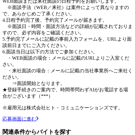
WEB面談または来社面談の日程予約をお願いします。
※面談手法（WEB／来社）は案件によって異なりますの
で、あらかじめご了承ください。
4.日程予約完了後、予約完了メールが届きます。
※面談日・時間・面談方法などの詳細が記載されておりま
すので、必ず内容をご確認ください。
5.予約完了メールに記載の事前入力フォームを、URLより面
談前日までにご入力ください。
6.面談当日は以下の方法でご参加ください。
・WEB面談の場合：メールに記載のURLよりご入室くだ
さい。
・来社面談の場合：メールに記載の当社事業所へご来社く
ださい。
⇒面談開始となります。
★登録手続きのご案内で、時間帯問わずAIがお電話する場
合がございます（***）
※雇用元は株式会社ヒト・コミュニケーションズです。
応募画面に進む
関連条件からバイトを探す