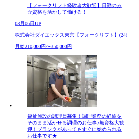
【フォークリフト経験者大歓迎】日勤のみ
☆資格を活かして働ける！
08月06日UP
株式会社ダイエックス東京【フォークリフト】(24)
月給210,000円〜350,000円
福祉施設の調理員募集！調理業務の経験を
そのまま活かせる調理のお仕事♪無資格大歓
迎！ブランクがあってもすぐに始められる
お仕事です★