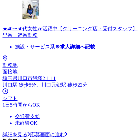
★40〜50代女性が活躍中【クリーニング店・受付スタッフ】
早番・遅番勤務
施設・サービス系
※求人詳細へ記載
勤務地
面接地
埼玉県川口市飯塚2-1-11
川口駅 徒歩5分、川口元郷駅 徒歩22分
シフト
1日5時間からOK
交通費支給
未経験OK
詳細を見る
応募画面に進む