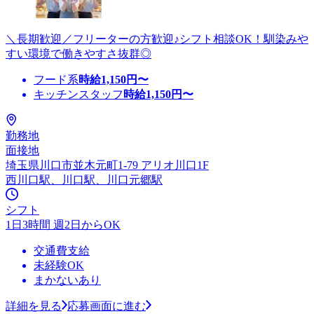
＼長期歓迎／フリーターの方歓迎♪シフト相談OK！馴染みや
すい環境で働きやすさ抜群◎
フード系
時給
1,150
円〜
キッチンスタッフ
時給
1,150
円〜
勤務地
面接地
埼玉県川口市並木元町1-79 アリオ川口1F
西川口駅、川口駅、川口元郷駅
シフト
1日3時間 週2日からOK
交通費支給
未経験OK
まかないあり
詳細を見る
応募画面に進む