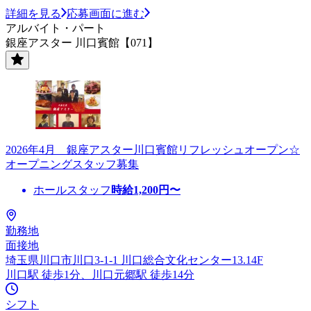
詳細を見る
応募画面に進む
アルバイト・パート
銀座アスター 川口賓館【071】
2026年4月 銀座アスター川口賓館リフレッシュオープン☆
オープニングスタッフ募集
ホールスタッフ
時給
1,200
円〜
勤務地
面接地
埼玉県川口市川口3-1-1 川口総合文化センター13.14F
川口駅 徒歩1分、川口元郷駅 徒歩14分
シフト