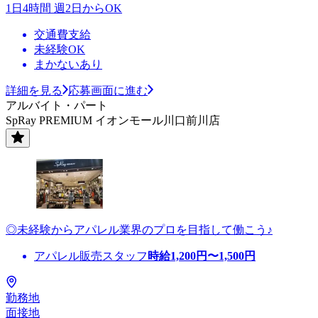
1日4時間 週2日からOK
交通費支給
未経験OK
まかないあり
詳細を見る
応募画面に進む
アルバイト・パート
SpRay PREMIUM イオンモール川口前川店
◎未経験からアパレル業界のプロを目指して働こう♪
アパレル販売スタッフ
時給
1,200
円〜
1,500
円
勤務地
面接地