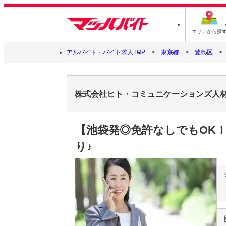
エリアから探
アルバイト・バイト求人TOP
東京都
豊島区
株式会社ヒト・コミュニケーションズ人材開発本
【池袋発◎免許なしでもOK！
り♪