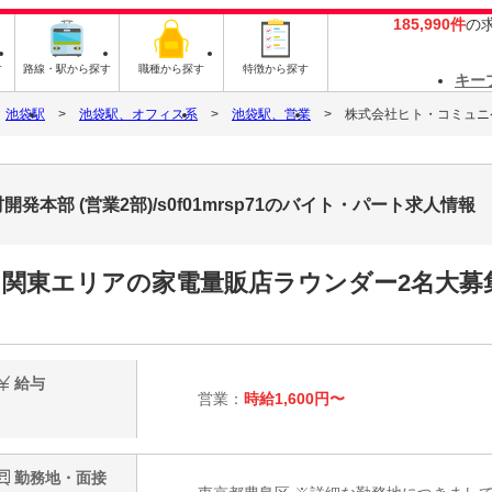
185,990件
の
す
路線・駅から探す
職種から探す
特徴から探す
キー
池袋駅
池袋駅、オフィス系
池袋駅、営業
株式会社ヒト・コミュニケー
部 (営業2部)/s0f01mrsp71のバイト・パート求人情報
関東エリアの家電量販店ラウンダー2名大募集！
給与
営業：
時給1,600円〜
勤務地・面接