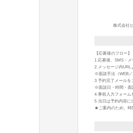
株式会社ヒ
【応募後のフロー】
1.応募後、SMS・
2.メッセージ内U
※面談手法（WEB
3.予約完了メール
※面談日・時間・面
4.事前入力フォー
5.当日は予約内容
★ご案内のため、時間