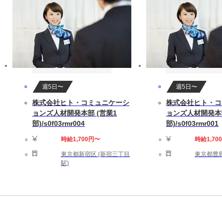
週5日〜
週5日〜
株式会社ヒト・コミュニケーシ
株式会社ヒト・コ
ョンズ人材開発本部 (営業1
ョンズ人材開発本部
部)/s0f03rmr004
部)/s0f03rmr001
時給1,700円〜
時給1,70
東京都新宿区 (新宿三丁目
東京都豊島
駅)