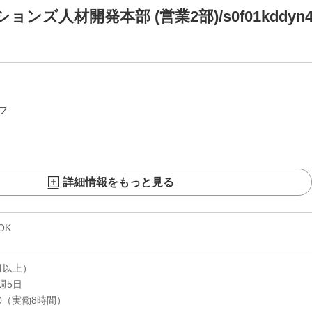
ズ人材開発本部 (営業2部)/s0f01kddyn4
フ
詳細情報をもっと見る
OK
月以上）
週5日
:00（実働8時間）