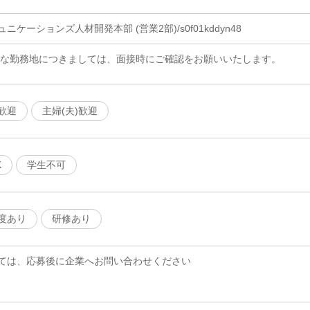
ケーションズ人材開発本部 (営業2部)/s0f01kddyn48
細な勤務地につきましては、面接時にご確認をお願いいたします。
歓迎
主婦(夫)歓迎
K
学生不可
度あり
研修あり
ては、応募後に企業へお問い合わせください