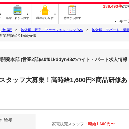
186,493件
の
す
路線・駅から探す
職種から探す
特徴から探す
キー
池袋駅
池袋駅、販売・ファッション・レンタル
池袋駅、デパート・量
)/s0f01kddyn48
部 (営業2部)/s0f01kddyn48のバイト・パート求人情報
スタッフ大募集！高時給1,600円×商品研修
給与
家電販売スタッフ：
時給1,600円〜