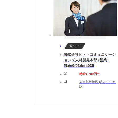
週5日〜
株式会社ヒト・コミュニケーシ
ョンズ人材開発本部 (営業1
部)/s0f03rkds035
時給1,700円〜
東京都板橋区 (志村三丁目
駅)