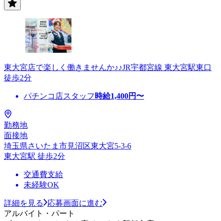
東大宮店で楽しく働きませんか♪♪JR宇都宮線 東大宮駅東口
徒歩2分
パチンコ店スタッフ
時給
1,400
円〜
勤務地
面接地
埼玉県さいたま市見沼区東大宮5-3-6
東大宮駅 徒歩2分
交通費支給
未経験OK
詳細を見る
応募画面に進む
アルバイト・パート