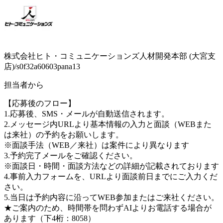
株式会社ヒト・コミュニケーションズ人材開発本部 (大宮支
店)/s0f32a60603pana13
担当者から
【応募後のフロー】
1.応募後、SMS・メールが自動送信されます。
2.メッセージ内URLより基本情報の入力と面談（WEBまた
は来社）の予約をお願いします。
※面談手法（WEB／来社）は案件により異なります
3.予約完了メールをご確認ください。
※面談日・時間・面談方法などの詳細が記載されております
4.事前入力フォームを、URLより面談前日までにご入力くだ
さい。
5.当日は予約内容に沿ってWEB参加またはご来社ください。
★ご案内のため、時間帯を問わずAIよりお電話する場合が
あります（下4桁：8058）