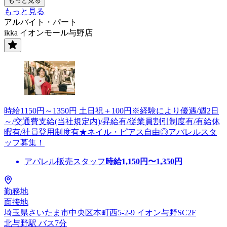
もっと見る
もっと見る
アルバイト・パート
ikka イオンモール与野店
時給1150円～1350円 土日祝＋100円※経験により優遇/週2日
～/交通費支給(当社規定内)/昇給有/従業員割引制度有/有給休
暇有/社員登用制度有★ネイル・ピアス自由◎アパレルスタ
ッフ募集！
アパレル販売スタッフ
時給
1,150
円〜
1,350
円
勤務地
面接地
埼玉県さいたま市中央区本町西5-2-9 イオン与野SC2F
北与野駅 バス7分