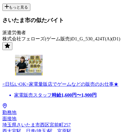
もっと見る
さいたま市の似たバイト
派遣労働者
株式会社フェローズ(ゲーム販売)D1_G_530_424T(A)(D1)
<日払いOK>家電量販店でゲームなどの販売のお仕事★
家電販売スタッフ
時給
1,600
円〜
1,900
円
勤務地
面接地
埼玉県さいたま市西区宮前町257
西大宮駅、日進(埼玉)駅、宮原駅