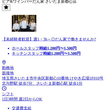
ビア&ワインバーだん家 さいたま新都心店
【未経験者歓迎】週1・3h～◎だん家で働きませんか?
ホールスタッフ
時給
1,200
円〜
1,500
円
キッチンスタッフ
時給
1,200
円〜
1,500
円
勤務地
面接地
埼玉県さいたま市中央区新都心10番地 けやき広場1F010号
北与野駅 徒歩7分、さいたま新都心駅 徒歩1分
シフト
1日3時間 週2日からOK
交通費支給