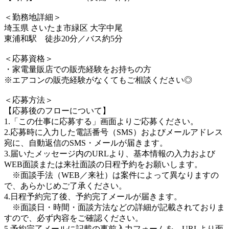
＜勤務地詳細＞
埼玉県 さいたま市緑区 大字中尾
東浦和駅 徒歩20分／バス約5分
＜応募資格＞
・家電量販店での販売経験をお持ちの方
※エアコンの販売経験がなくてもご相談ください◎
＜応募方法＞
【応募後のフローについて】
1.「この仕事に応募する」画面よりご応募ください。
2.応募時に入力した電話番号（SMS）およびメールアドレス
宛に、自動返信のSMS・メールが届きます。
3.届いたメッセージ内のURLより、基本情報の入力および
WEB面談または来社面談の日程予約をお願いします。
※面談手法（WEB／来社）は案件によって異なりますの
で、あらかじめご了承ください。
4.日程予約完了後、予約完了メールが届きます。
※面談日・時間・面談方法などの詳細が記載されておりま
すので、必ず内容をご確認ください。
5.予約完了メールに記載の事前入力フォームを、URLより面