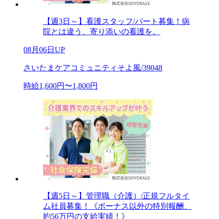
【週3日～】看護スタッフ/パート募集！病
院とは違う、寄り添いの看護を。
08月06日UP
さいたまケアコミュニティそよ風/39048
時給1,600円〜1,800円
【週5日～】管理職（介護）/正規フルタイ
ム社員募集！《ボーナス以外の特別報酬、
約56万円の支給実績！》