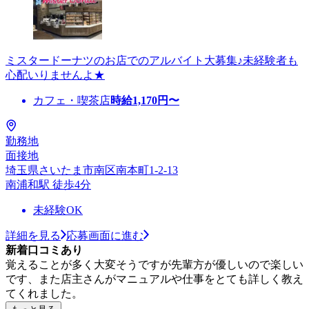
ミスタードーナツのお店でのアルバイト大募集♪未経験者も
心配いりませんよ★
カフェ・喫茶店
時給
1,170
円〜
勤務地
面接地
埼玉県さいたま市南区南本町1-2-13
南浦和駅 徒歩4分
未経験OK
詳細を見る
応募画面に進む
新着口コミあり
覚えることが多く大変そうですが先輩方が優しいので楽しい
です、また店主さんがマニュアルや仕事をとても詳しく教え
てくれました。