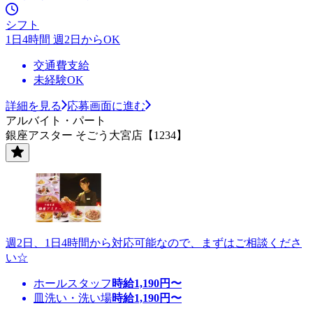
シフト
1日4時間 週2日からOK
交通費支給
未経験OK
詳細を見る
応募画面に進む
アルバイト・パート
銀座アスター そごう大宮店【1234】
週2日、1日4時間から対応可能なので、まずはご相談くださ
い☆
ホールスタッフ
時給
1,190
円〜
皿洗い・洗い場
時給
1,190
円〜