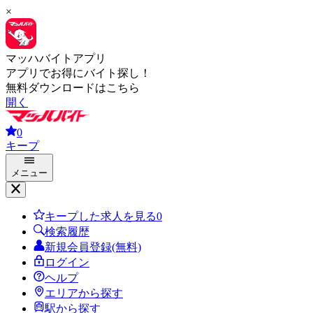
×
マッハバイトアプリ
アプリでお得にバイト探し！
無料ダウンロードはこちら
開く
0
キープ
メニュー
キープした求人を見る
0
検索履歴
新規会員登録(無料)
ログイン
ヘルプ
エリアから探す
駅から探す