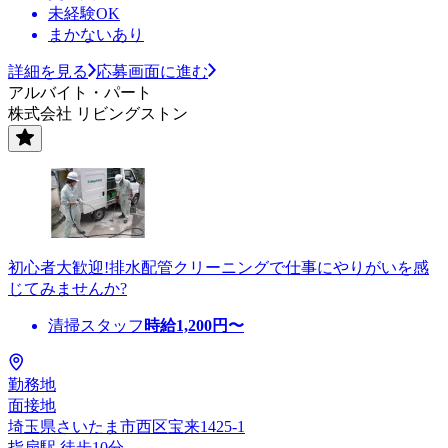
未経験OK
まかないあり
詳細を見る
応募画面に進む
アルバイト・パート
株式会社 リビングストン
初心者大歓迎!排水配管クリーニングで仕事にやりがいを感
じてみませんか?
清掃スタッフ
時給
1,200
円〜
勤務地
面接地
埼玉県さいたま市西区宝来1425-1
指扇駅 徒歩10分