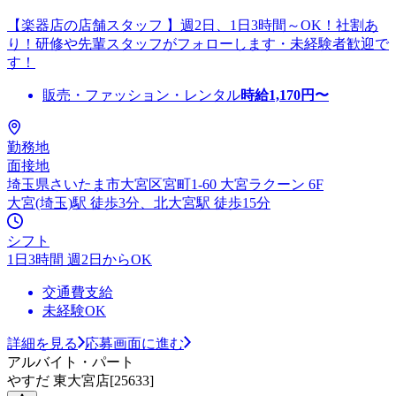
【楽器店の店舗スタッフ 】週2日、1日3時間～OK！社割あ
り！研修や先輩スタッフがフォローします・未経験者歓迎で
す！
販売・ファッション・レンタル
時給
1,170
円〜
勤務地
面接地
埼玉県さいたま市大宮区宮町1-60 大宮ラクーン 6F
大宮(埼玉)駅 徒歩3分、北大宮駅 徒歩15分
シフト
1日3時間 週2日からOK
交通費支給
未経験OK
詳細を見る
応募画面に進む
アルバイト・パート
やすだ 東大宮店[25633]