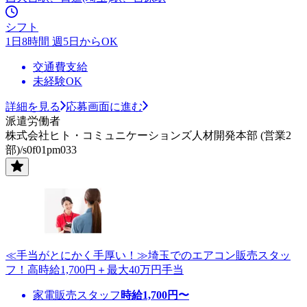
シフト
1日8時間 週5日からOK
交通費支給
未経験OK
詳細を見る
応募画面に進む
派遣労働者
株式会社ヒト・コミュニケーションズ人材開発本部 (営業2
部)/s0f01pm033
≪手当がとにかく手厚い！≫埼玉でのエアコン販売スタッ
フ！高時給1,700円＋最大40万円手当
家電販売スタッフ
時給
1,700
円〜