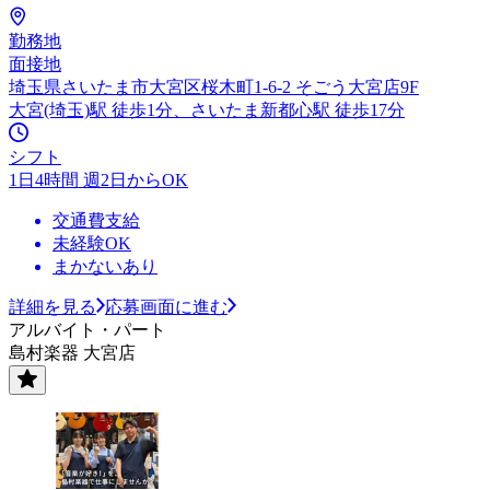
勤務地
面接地
埼玉県さいたま市大宮区桜木町1-6-2 そごう大宮店9F
大宮(埼玉)駅 徒歩1分、さいたま新都心駅 徒歩17分
シフト
1日4時間 週2日からOK
交通費支給
未経験OK
まかないあり
詳細を見る
応募画面に進む
アルバイト・パート
島村楽器 大宮店