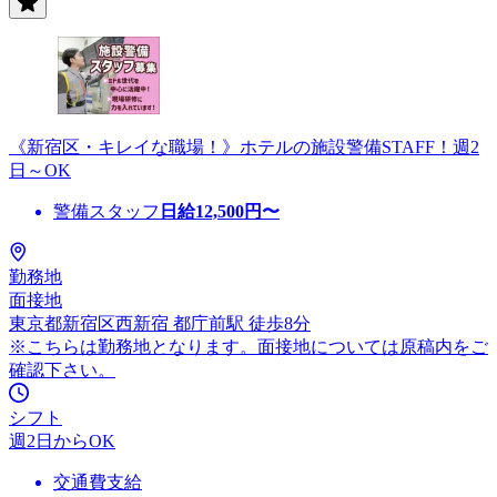
《新宿区・キレイな職場！》ホテルの施設警備STAFF！週2
日～OK
警備スタッフ
日給
12,500
円〜
勤務地
面接地
東京都新宿区西新宿 都庁前駅 徒歩8分
※こちらは勤務地となります。面接地については原稿内をご
確認下さい。
シフト
週2日からOK
交通費支給