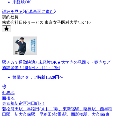
未経験OK
詳細を見る
応募画面に進む
契約社員
株式会社日経サービス 東京女子医科大学/TK410
駅チカで通勤快適♪ 未経験OK★大学内の見回り・案内など
施設警備！16H/日 × 月11～13回
警備スタッフ
時給
1,320
円〜
勤務地
面接地
東京都新宿区河田町8-1
若松河田駅、早稲田(メトロ)駅、東新宿駅、曙橋駅、西早稲
田駅、新大久保駅、早稲田(都電)駅、面影橋駅、大久保(東