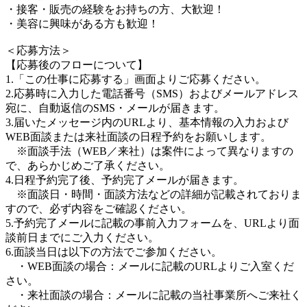
・接客・販売の経験をお持ちの方、大歓迎！
・美容に興味がある方も歓迎！
＜応募方法＞
【応募後のフローについて】
1.「この仕事に応募する」画面よりご応募ください。
2.応募時に入力した電話番号（SMS）およびメールアドレス
宛に、自動返信のSMS・メールが届きます。
3.届いたメッセージ内のURLより、基本情報の入力および
WEB面談または来社面談の日程予約をお願いします。
※面談手法（WEB／来社）は案件によって異なりますの
で、あらかじめご了承ください。
4.日程予約完了後、予約完了メールが届きます。
※面談日・時間・面談方法などの詳細が記載されておりま
すので、必ず内容をご確認ください。
5.予約完了メールに記載の事前入力フォームを、URLより面
談前日までにご入力ください。
6.面談当日は以下の方法でご参加ください。
・WEB面談の場合：メールに記載のURLよりご入室くだ
さい。
・来社面談の場合：メールに記載の当社事業所へご来社く