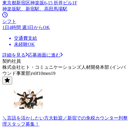
東京都新宿区神楽坂6-15 折井ビル1F
神楽坂駅、新宿駅、高田馬場駅
シフト
1日4時間 週3日からOK
交通費支給
未経験OK
詳細を見る
応募画面に進む
契約社員
株式会社ヒト・コミュニケーションズ人材開発本部 (インバ
ウンド事業部)/s0f10men19
＼言語を活かしたい方大歓迎／新宿での免税カウンター列整
理スタッフ募集！