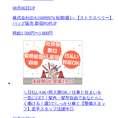
08月06日UP
株式会社iDA/16099974 短期|週3～【ストラスベリー】
バッグ販売 新宿POPUP
時給1,500円〜1,800円
＼日払いOK×即入寮OK／仕事と住まいを
一気にGET！髪色・髪型自由であなたらし
く働ける！週5でしっかり稼ぐ【警備スタッ
フ】若手スタッフ活躍中◎