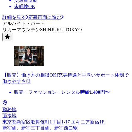
交通費支給
未経験OK
詳細を見る
応募画面に進む
アルバイト・パート
リカーマウンテンSHINJUKU TOKYO
【販売】働き方の相談OK!充実待遇と手厚いサポート体制で
働きやすさ◎
販売・ファッション・レンタル
時給
1,400
円〜
勤務地
面接地
東京都新宿区歌舞伎町1丁目1-17 エキニア新宿1F
新宿駅、新宿三丁目駅、新宿西口駅