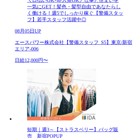
＼日払いOK×即入寮OK／仕事と住まいを
一気にGET！髪色・髪型自由であなたらし
く働ける！週5でしっかり稼ぐ【警備スタッ
フ】若手スタッフ活躍中◎
08月05日UP
エースパワー株式会社【警備スタッフ_S5】東京/新宿
エリア-006
日給12,000円〜
短期｜週3～【ストラスベリー】バッグ販
売 新宿POPUP