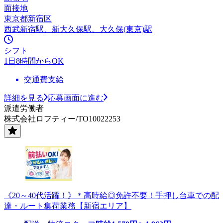
面接地
東京都新宿区
西武新宿駅、新大久保駅、大久保(東京)駅
シフト
1日8時間からOK
交通費支給
詳細を見る
応募画面に進む
派遣労働者
株式会社ロフティー/TO10022253
《20～40代活躍！》＊高時給◎免許不要！手押し台車での配
達・ルート集荷業務【新宿エリア】