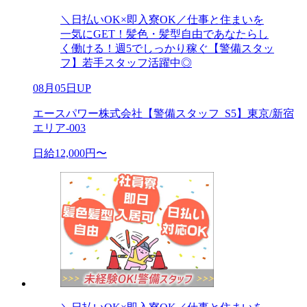
＼日払いOK×即入寮OK／仕事と住まいを
一気にGET！髪色・髪型自由であなたらし
く働ける！週5でしっかり稼ぐ【警備スタッ
フ】若手スタッフ活躍中◎
08月05日UP
エースパワー株式会社【警備スタッフ_S5】東京/新宿
エリア-003
日給12,000円〜