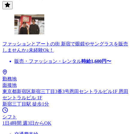
ファッションとアートの街 新宿で眼鏡やサングラスを販売
しませんか♪未経験Ok！
販売・ファッション・レンタル
時給
1,600
円〜
勤務地
面接地
東京都新宿区新宿三丁目3番3号恩田セントラルビル1F 恩田
セントラルビル 1F
新宿三丁目駅 徒歩1分
シフト
1日4時間 週3日からOK