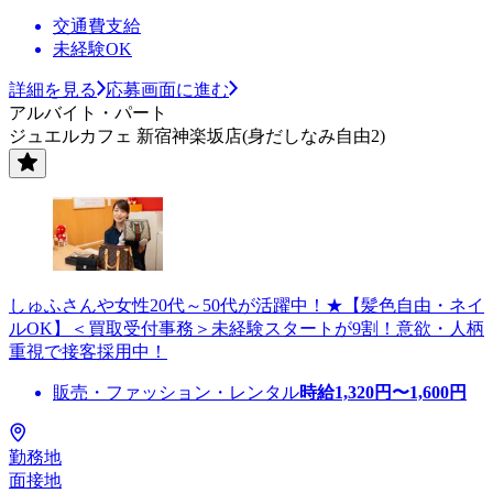
交通費支給
未経験OK
詳細を見る
応募画面に進む
アルバイト・パート
ジュエルカフェ 新宿神楽坂店(身だしなみ自由2)
しゅふさんや女性20代～50代が活躍中！★【髪色自由・ネイ
ルOK】＜買取受付事務＞未経験スタートが9割！意欲・人柄
重視で接客採用中！
販売・ファッション・レンタル
時給
1,320
円〜
1,600
円
勤務地
面接地