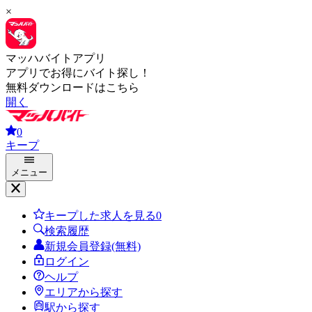
×
マッハバイトアプリ
アプリでお得にバイト探し！
無料ダウンロードはこちら
開く
0
キープ
メニュー
キープした求人を見る
0
検索履歴
新規会員登録(無料)
ログイン
ヘルプ
エリアから探す
駅から探す