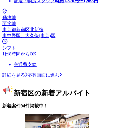
配送・物流スタッフ
時給
1,570
円〜
1,963
円
勤務地
面接地
東京都新宿区北新宿
東中野駅、大久保(東京)駅
シフト
1日8時間からOK
交通費支給
詳細を見る
応募画面に進む
新宿区の新着アルバイト
新着案件94件掲載中！