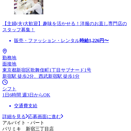
【主婦(夫)大歓迎】趣味を活かせる！洋服のお直し専門店の
スタッフ募集！
販売・ファッション・レンタル
時給
1,226
円〜
勤務地
面接地
東京都新宿区歌舞伎町1丁目サブナード1号
新宿駅 徒歩2分、西武新宿駅 徒歩1分
シフト
1日6時間 週3日からOK
交通費支給
詳細を見る
応募画面に進む
アルバイト・パート
パリミキ 新宿三丁目店