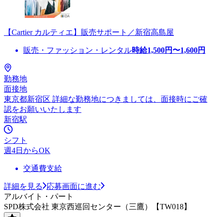
【Cartier カルティエ】販売サポート／新宿高島屋
販売・ファッション・レンタル
時給
1,500
円〜
1,600
円
勤務地
面接地
東京都新宿区 詳細な勤務地につきましては、面接時にご確
認をお願いいたします
新宿駅
シフト
週4日からOK
交通費支給
詳細を見る
応募画面に進む
アルバイト・パート
SPD株式会社 東京西巡回センター（三鷹）【TW018】