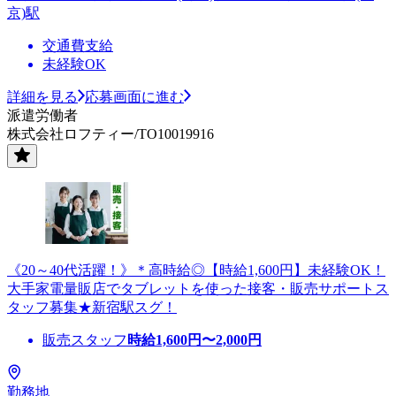
京)駅
交通費支給
未経験OK
詳細を見る
応募画面に進む
派遣労働者
株式会社ロフティー/TO10019916
《20～40代活躍！》＊高時給◎【時給1,600円】未経験OK！
大手家電量販店でタブレットを使った接客・販売サポートス
タッフ募集★新宿駅スグ！
販売スタッフ
時給
1,600
円〜
2,000
円
勤務地