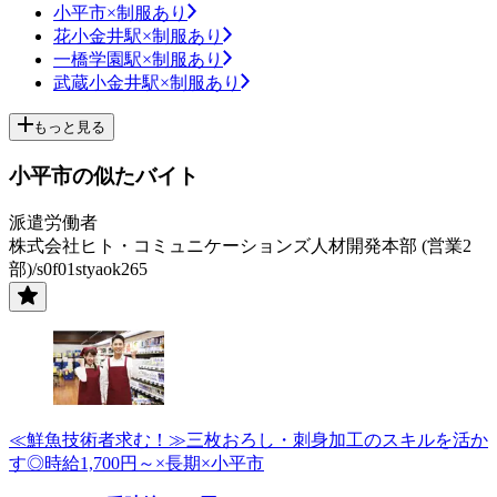
小平市×制服あり
花小金井駅×制服あり
一橋学園駅×制服あり
武蔵小金井駅×制服あり
もっと見る
小平市の似たバイト
派遣労働者
株式会社ヒト・コミュニケーションズ人材開発本部 (営業2
部)/s0f01styaok265
≪鮮魚技術者求む！≫三枚おろし・刺身加工のスキルを活か
す◎時給1,700円～×長期×小平市