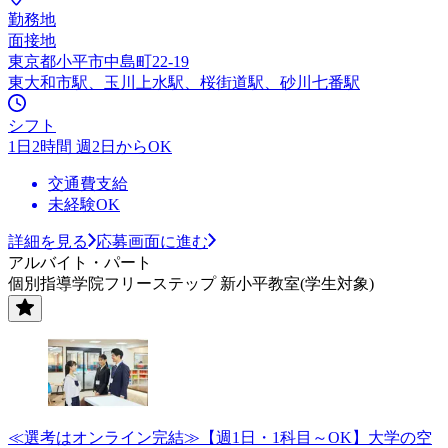
勤務地
面接地
東京都小平市中島町22-19
東大和市駅、玉川上水駅、桜街道駅、砂川七番駅
シフト
1日2時間 週2日からOK
交通費支給
未経験OK
詳細を見る
応募画面に進む
アルバイト・パート
個別指導学院フリーステップ 新小平教室(学生対象)
≪選考はオンライン完結≫【週1日・1科目～OK】大学の空