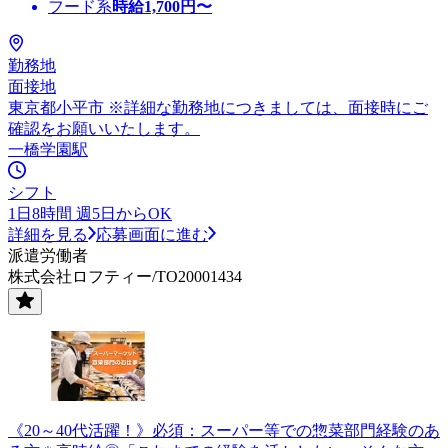
フード系
時給
1,700
円〜
勤務地
面接地
東京都小平市 ※詳細な勤務地につきましては、面接時にご
確認をお願いいたします。
一橋学園駅
シフト
1日8時間 週5日からOK
詳細を見る
応募画面に進む
派遣労働者
株式会社ロフティー/TO20001434
《20～40代活躍！》必須：スーパー等での惣菜部門経験のあ