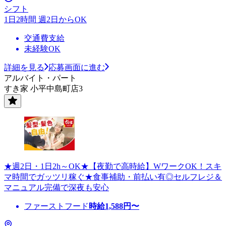
シフト
1日2時間 週2日からOK
交通費支給
未経験OK
詳細を見る
応募画面に進む
アルバイト・パート
すき家 小平中島町店3
★週2日・1日2h～OK★【夜勤で高時給】WワークOK！スキ
マ時間でガッツリ稼ぐ★食事補助・前払い有◎セルフレジ＆
マニュアル完備で深夜も安心
ファーストフード
時給
1,588
円〜