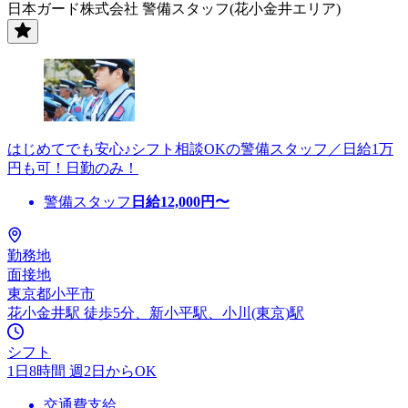
日本ガード株式会社 警備スタッフ(花小金井エリア)
はじめてでも安心♪シフト相談OKの警備スタッフ／日給1万
円も可！日勤のみ！
警備スタッフ
日給
12,000
円〜
勤務地
面接地
東京都小平市
花小金井駅 徒歩5分、新小平駅、小川(東京)駅
シフト
1日8時間 週2日からOK
交通費支給