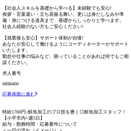
【社会人スキルを基礎から学べる】未経験でも安心!
挨拶・言葉遣い・立ち居振る舞い、更には身だしなみや準
備・身につける道具まで、基礎からしっかりと学べます。
社会人経験のない方もご安心ください!
【就業後も安心】サポート体制が自慢!
あなたが安心して働けるようにコーディネーターがサポート
いたします。
勤怠や仕事の悩みなど、困っていることがあれば何でもご相
談ください。
求人番号
6898400
応募画面に進む
時給1700円♪鮮魚加工のプロ技を磨く◎鮮魚加工スタッフ！
【小平市内×週5日】
給与・勤務時間・応募要件について
＜一日の流れ（イメージ）＞