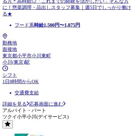
る方＊高時給◎「これまでの経験を活かしたい」そんな方
に！惣菜調理・品出しスタッフ募集｜週5日でしっかり働け
る★
フード系
時給
1,500
円〜
1,875
円
勤務地
面接地
東京都小平市小川東町
小川(東京)駅
シフト
1日8時間からOK
交通費支給
詳細を見る
応募画面に進む
アルバイト・パート
ツクイ小平小川(デイサービス)