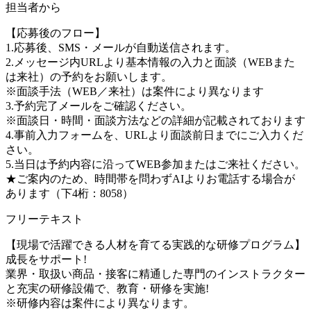
担当者から
【応募後のフロー】
1.応募後、SMS・メールが自動送信されます。
2.メッセージ内URLより基本情報の入力と面談（WEBまた
は来社）の予約をお願いします。
※面談手法（WEB／来社）は案件により異なります
3.予約完了メールをご確認ください。
※面談日・時間・面談方法などの詳細が記載されております
4.事前入力フォームを、URLより面談前日までにご入力くだ
さい。
5.当日は予約内容に沿ってWEB参加またはご来社ください。
★ご案内のため、時間帯を問わずAIよりお電話する場合が
あります（下4桁：8058）
フリーテキスト
【現場で活躍できる人材を育てる実践的な研修プログラム】
成長をサポート!
業界・取扱い商品・接客に精通した専門のインストラクター
と充実の研修設備で、教育・研修を実施!
※研修内容は案件により異なります。