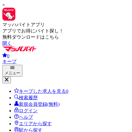
×
マッハバイトアプリ
アプリでお得にバイト探し！
無料ダウンロードはこちら
開く
0
キープ
メニュー
キープした求人を見る
0
検索履歴
新規会員登録(無料)
ログイン
ヘルプ
エリアから探す
駅から探す