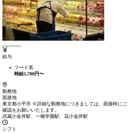
給与
フード系
時給
1,700
円〜
勤務地
面接地
東京都小平市 ※詳細な勤務地につきましては、面接時にご
確認をお願いいたします。
武蔵小金井駅、一橋学園駅、花小金井駅
シフト