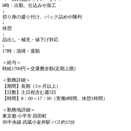
8時：出勤、仕込みや加工
↓
切り身の盛り付け、パック詰めや陳列
↓
休憩
↓
品出し・補充・値下げ対応
↓
17時：清掃・退勤
＜給与＞
時給1700円＋交通費全額(定期上限)
＜勤務詳細＞
【期間】長期（3ヶ月以上）
【日数】土日祝含む週5日
【時間】8：00～17：00（実働8時間、休憩1時間）
＜勤務地詳細＞
東京都 小平市 回田町
JR中央線 武蔵小金井駅 バス約15分