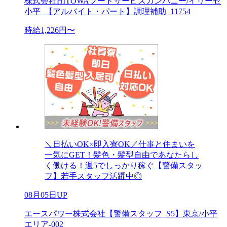
株式会社HITOWAフードサービスカンパニー/イリーゼ
小平_【アルバイト・パート】調理補助_11754
時給1,226円〜
＼日払いOK×即入寮OK／仕事と住まいを
一気にGET！髪色・髪型自由であなたらし
く働ける！週5でしっかり稼ぐ【警備スタッ
フ】若手スタッフ活躍中◎
08月05日UP
エースパワー株式会社【警備スタッフ_S5】東京/小平
エリア-002