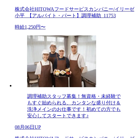
株式会社HITOWAフードサービスカンパニー/イリーゼ
小平_【アルバイト・パート】調理補助_11753
時給1,250円〜
調理補助スタッフ募集！無資格・未経験で
もすぐ始められる、カンタンな盛り付け＆
洗浄メインのお仕事です！初めての方でも
安心してスタートできます♪
08月06日UP