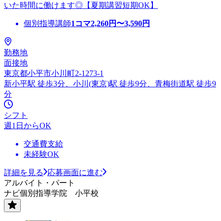
いた時間に働けます◎【夏期講習短期OK】
個別指導講師
1コマ
2,260
円〜
3,590
円
勤務地
面接地
東京都小平市小川町2-1273-1
新小平駅 徒歩3分、小川(東京)駅 徒歩9分、青梅街道駅 徒歩9
分
シフト
週1日からOK
交通費支給
未経験OK
詳細を見る
応募画面に進む
アルバイト・パート
ナビ個別指導学院 小平校