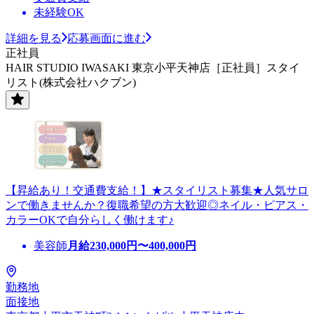
未経験OK
詳細を見る
応募画面に進む
正社員
HAIR STUDIO IWASAKI 東京小平天神店［正社員］スタイ
リスト(株式会社ハクブン)
【昇給あり！交通費支給！】★スタイリスト募集★人気サロ
ンで働きませんか？復職希望の方大歓迎◎ネイル・ピアス・
カラーOKで自分らしく働けます♪
美容師
月給
230,000
円〜
400,000
円
勤務地
面接地