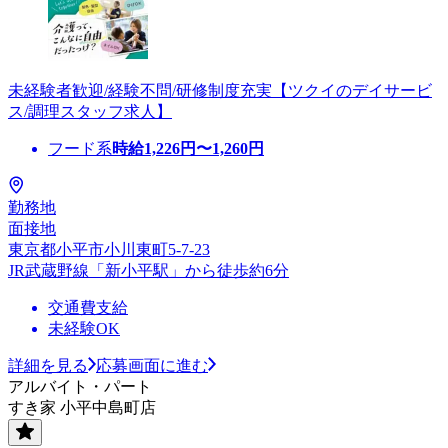
未経験者歓迎/経験不問/研修制度充実【ツクイのデイサービ
ス/調理スタッフ求人】
フード系
時給
1,226
円〜
1,260
円
勤務地
面接地
東京都小平市小川東町5-7-23
JR武蔵野線「新小平駅」から徒歩約6分
交通費支給
未経験OK
詳細を見る
応募画面に進む
アルバイト・パート
すき家 小平中島町店