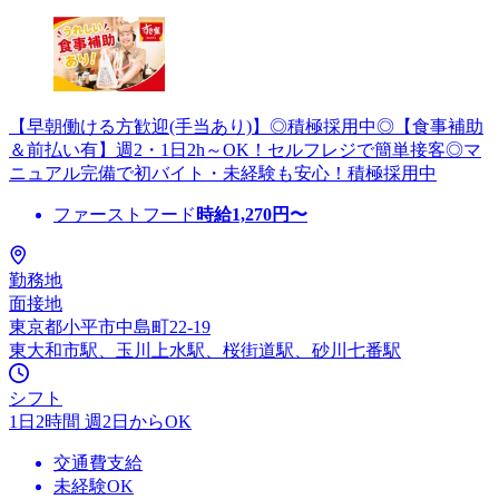
【早朝働ける方歓迎(手当あり)】◎積極採用中◎【食事補助
＆前払い有】週2・1日2h～OK！セルフレジで簡単接客◎マ
ニュアル完備で初バイト・未経験も安心！積極採用中
ファーストフード
時給
1,270
円〜
勤務地
面接地
東京都小平市中島町22-19
東大和市駅、玉川上水駅、桜街道駅、砂川七番駅
シフト
1日2時間 週2日からOK
交通費支給
未経験OK