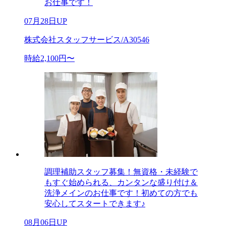
お仕事です！
07月28日UP
株式会社スタッフサービス/A30546
時給2,100円〜
調理補助スタッフ募集！無資格・未経験で
もすぐ始められる、カンタンな盛り付け＆
洗浄メインのお仕事です！初めての方でも
安心してスタートできます♪
08月06日UP