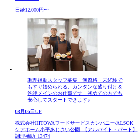
日給12,000円〜
調理補助スタッフ募集！無資格・未経験で
もすぐ始められる、カンタンな盛り付け＆
洗浄メインのお仕事です！初めての方でも
安心してスタートできます♪
08月06日UP
株式会社HITOWAフードサービスカンパニー/ALSOK
ケアホーム小平あじさい公園_【アルバイト・パート】
調理補助_13474