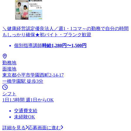
＼健康経営認定優良法人／週1・1コマ～の勤務で自分の時間
もしっかり確保★初バイト・ブランク歓迎
個別指導講師
時給
1,280
円〜
1,500
円
勤務地
面接地
東京都小平市学園西町2-14-17
一橋学園駅 徒歩3分
シフト
1日1.5時間 週1日からOK
交通費支給
未経験OK
詳細を見る
応募画面に進む