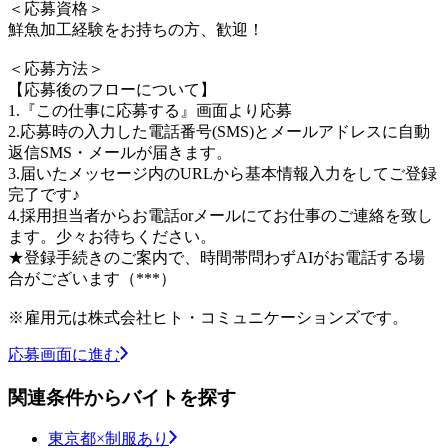
＜応募資格＞
鮮魚加工経験をお持ちの方、歓迎！
＜応募方法＞
【応募後のフローについて】
1.『この仕事に応募する』画面より応募
2.応募時の入力した電話番号(SMS)とメールアドレスに自動
返信SMS・メールが届きます。
3.届いたメッセージ内のURLから基本情報入力をしてご登録
完了です♪
4.採用担当者からお電話orメールにてお仕事のご連絡を致し
ます。少々お待ちください。
★登録手続きのご案内で、時間帯問わずAIがお電話する場
合がございます（***）
※雇用元は株式会社ヒト・コミュニケーションズです。
応募画面に進む
関連条件からバイトを探す
東京都×制服あり