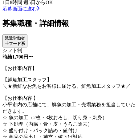
1日8時間 週5日からOK
応募画面に進む
募集職種・詳細情報
派遣労働者
フード系
シフト制
時給1,700円〜
【お仕事内容】
【鮮魚加工スタッフ】
＼★新鮮なお魚をお客様に届ける、鮮魚加工スタッフ★／
【お仕事内容 】
小平市内の店舗にて、鮮魚の加工・売場業務を担当していた
だきます。
☆ 魚の加工（2枚・3枚おろし、切り身・刺身）
☆ 下処理（内臓・骨・皮・うろこ除去）
☆ 盛り付け・パック詰め・値付け
☆ 商品の品出し・補充・値下げ対応