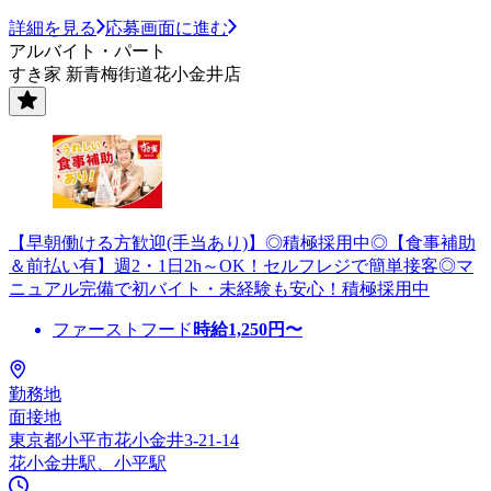
詳細を見る
応募画面に進む
アルバイト・パート
すき家 新青梅街道花小金井店
【早朝働ける方歓迎(手当あり)】◎積極採用中◎【食事補助
＆前払い有】週2・1日2h～OK！セルフレジで簡単接客◎マ
ニュアル完備で初バイト・未経験も安心！積極採用中
ファーストフード
時給
1,250
円〜
勤務地
面接地
東京都小平市花小金井3-21-14
花小金井駅、小平駅