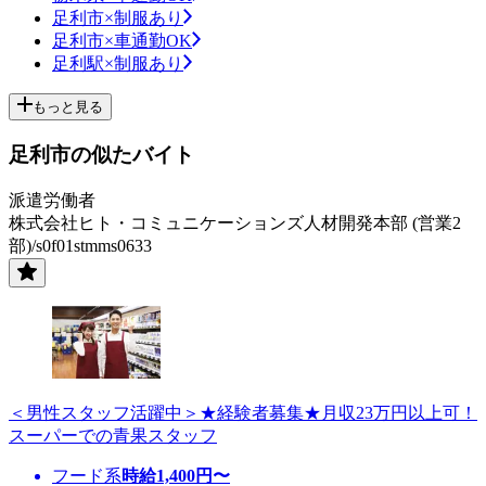
足利市×制服あり
足利市×車通勤OK
足利駅×制服あり
もっと見る
足利市の似たバイト
派遣労働者
株式会社ヒト・コミュニケーションズ人材開発本部 (営業2
部)/s0f01stmms0633
＜男性スタッフ活躍中＞★経験者募集★月収23万円以上可！
スーパーでの青果スタッフ
フード系
時給
1,400
円〜