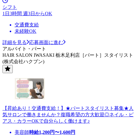
シフト
1日3時間 週3日からOK
交通費支給
未経験OK
詳細を見る
応募画面に進む
アルバイト・パート
HAIR SALON IWASAKI 栃木足利店［パート］スタイリスト
(株式会社ハクブン)
【昇給あり！交通費支給！】★パートスタイリスト募集★人
気サロンで働きませんか？復職希望の方大歓迎◎ネイル・ピ
アス・カラーOKで自分らしく働けます♪
美容師
時給
1,200
円〜
1,600
円