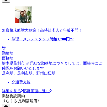
無資格未経験大歓迎！高時給求人☆年齢不問！！
修理・メンテスタッフ
時給
1,700
円〜
勤務地
面接地
栃木県足利市 ※詳細な勤務地につきましては、面接時にご
確認をお願いいたします
足利駅、足利市駅、野州山辺駅
交通費支給
詳細を見る
応募画面に進む
業務委託契約
りらくる 足利福居店3