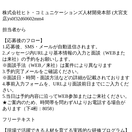
株式会社ヒト・コミュニケーションズ人材開発本部 (大宮支
店)/s0f32d60602mm4
担当者から
【応募後のフロー】
1.応募後、SMS・メールが自動送信されます。
2.メッセージ内URLより基本情報の入力と面談（WEBまた
は来社）の予約をお願いします。
※面談手法（WEB／来社）は案件により異なります
3.予約完了メールをご確認ください。
※面談日・時間・面談方法などの詳細が記載されております
4.事前入力フォームを、URLより面談前日までにご入力くだ
さい。
5.当日は予約内容に沿ってWEB参加またはご来社ください。
★ご案内のため、時間帯を問わずAIよりお電話する場合が
あります（下4桁：8058）
フリーテキスト
【現場で活躍できる人材を育てる実践的な研修プログラム】