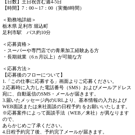
【日数】土日祝含む週4-5日
【時間】7：00～17：00（実働8時間）
＜勤務地詳細＞
栃木県 足利市 堀込町
足利市駅 バス約10分
＜応募資格＞
・スーパーや専門店での青果加工経験ある方
・長期就業（6ヵ月以上）が可能な方
＜応募方法＞
【応募後のフローについて】
1.「この仕事に応募する」画面よりご応募ください。
2.応募時に入力した電話番号（SMS）およびメールアドレス
宛に、自動返信のSMS・メールが届きます。
3.届いたメッセージ内のURLより、基本情報の入力および
WEB面談または来社面談の日程予約 をお願いいたします。
※応募案件によって面談手法（WEB／来社）が異なります
ので、
あらかじめご了承ください。
4.日程予約完了後、予約完了メールが届きます。