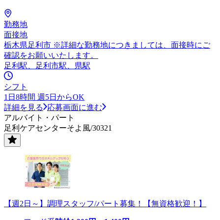
勤務地
面接地
栃木県足利市 ※詳細な勤務地につきましては、面接時にご
確認をお願いいたします。
足利駅、足利市駅、県駅
シフト
1日8時間 週5日からOK
詳細を見る
応募画面に進む
アルバイト・パート
足利ケアセンターそよ風/30321
【週2日～】調理スタッフ/パート募集！【無資格歓迎！】