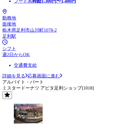
フード系
時給
1,300
円〜
1,400
円
勤務地
面接地
栃木県足利市山川町1078-2
足利駅
シフト
週2日からOK
交通費支給
詳細を見る
応募画面に進む
アルバイト・パート
ミスタードーナツ アピタ足利ショップ[1018]