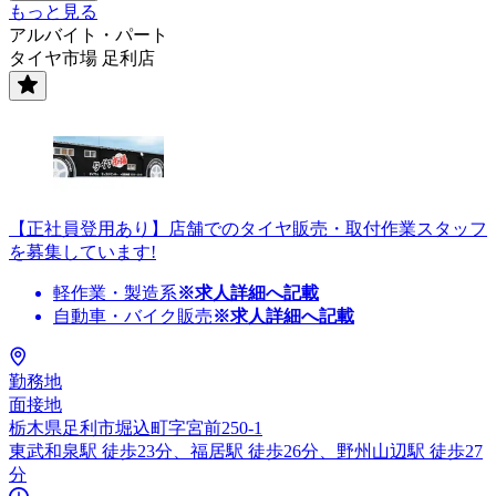
もっと見る
アルバイト・パート
タイヤ市場 足利店
【正社員登用あり】店舗でのタイヤ販売・取付作業スタッフ
を募集しています!
軽作業・製造系
※求人詳細へ記載
自動車・バイク販売
※求人詳細へ記載
勤務地
面接地
栃木県足利市堀込町字宮前250-1
東武和泉駅 徒歩23分、福居駅 徒歩26分、野州山辺駅 徒歩27
分