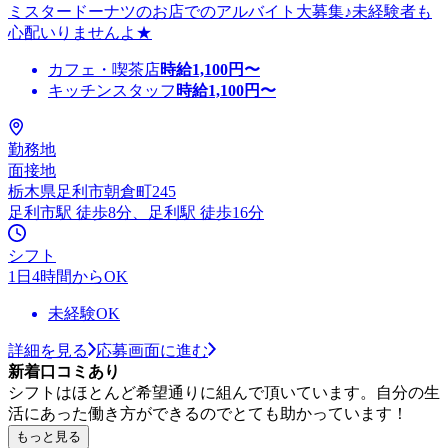
ミスタードーナツのお店でのアルバイト大募集♪未経験者も
心配いりませんよ★
カフェ・喫茶店
時給
1,100
円〜
キッチンスタッフ
時給
1,100
円〜
勤務地
面接地
栃木県足利市朝倉町245
足利市駅 徒歩8分、足利駅 徒歩16分
シフト
1日4時間からOK
未経験OK
詳細を見る
応募画面に進む
新着口コミあり
シフトはほとんど希望通りに組んで頂いています。自分の生
活にあった働き方ができるのでとても助かっています！
もっと見る