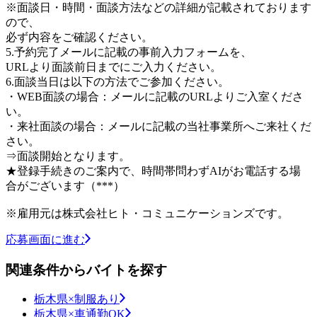
※面談日・時間・面談方法などの詳細が記載されております
ので、
必ず内容をご確認ください。
5.予約完了メールに記載の事前入力フォームを、
URLより面談前日までにご入力ください。
6.面談当日は以下の方法でご参加ください。
・WEB面談の場合：メールに記載のURLよりご入室くださ
い。
・来社面談の場合：メールに記載の当社事業所へご来社くだ
さい。
⇒面談開始となります。
★登録手続きのご案内で、時間帯問わずAIがお電話する場
合がございます（***）
※雇用元は株式会社ヒト・コミュニケーションズです。
応募画面に進む
関連条件からバイトを探す
栃木県×制服あり
栃木県×車通勤OK