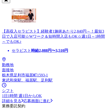
【高収入セラピスト】経験者1施術あたり2,840円～！最短3
日で入店可能☆Wワーク＆短時間入店もOK☆週1日～1時間
～でもOK♪
セラピスト
時給
2,088
円〜
3,510
円
勤務地
面接地
栃木県足利市福居町1593-1
東武和泉駅、福居駅、足利駅
シフト
1日1時間 週1日からOK
詳細を見る
応募画面に進む
業務委託契約