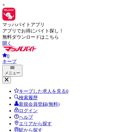
×
マッハバイトアプリ
アプリでお得にバイト探し！
無料ダウンロードはこちら
開く
0
キープ
メニュー
キープした求人を見る
0
検索履歴
新規会員登録(無料)
ログイン
ヘルプ
エリアから探す
駅から探す