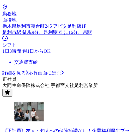
勤務地
面接地
栃木県足利市朝倉町245 アピタ足利店1F
足利市駅 徒歩9分、足利駅 徒歩16分、県駅
シフト
1日3時間 週1日からOK
交通費支給
詳細を見る
応募画面に進む
正社員
大同生命保険株式会社 宇都宮支社足利営業所
《正社員》友人・知人への保険勧誘なし！企業福利厚生プラ