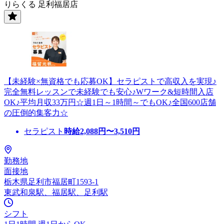
りらくる 足利福居店
【未経験×無資格でも応募OK】セラピストで高収入を実現♪
完全無料レッスンで未経験でも安心♪Wワーク&短時間入店
OK♪平均月収33万円☆週1日～1時間～でもOK♪全国600店舗
の圧倒的集客力☆
セラピスト
時給
2,088
円〜
3,510
円
勤務地
面接地
栃木県足利市福居町1593-1
東武和泉駅、福居駅、足利駅
シフト