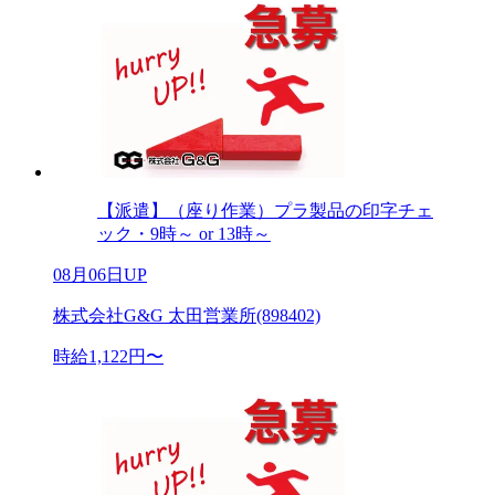
【派遣】（座り作業）プラ製品の印字チェ
ック・9時～ or 13時～
08月06日UP
株式会社G&G 太田営業所(898402)
時給1,122円〜