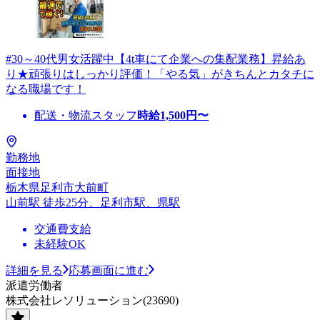
#30～40代男女活躍中【4t車にて企業への集配業務】昇給あ
り★頑張りはしっかり評価！「やる気」がきちんとカタチに
なる職場です！
配送・物流スタッフ
時給
1,500
円〜
勤務地
面接地
栃木県足利市大前町
山前駅 徒歩25分、足利市駅、県駅
交通費支給
未経験OK
詳細を見る
応募画面に進む
派遣労働者
株式会社レソリューション(23690)