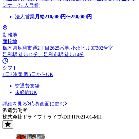
ンナー(法人営業)
法人営業
月給
210,000
円〜
250,000
円
勤務地
面接地
栃木県足利市通2丁目2625番地 小沼ビル3F302号室
足利駅 徒歩15分、足利市駅 徒歩14分
シフト
1日7時間 週5日からOK
交通費支給
未経験OK
詳細を見る
応募画面に進む
派遣労働者
株式会社ドライブトライブ/DR:HF021-01-MH