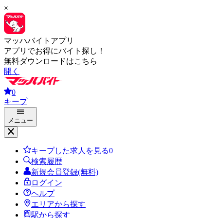
×
マッハバイトアプリ
アプリでお得にバイト探し！
無料ダウンロードはこちら
開く
0
キープ
メニュー
キープした求人を見る
0
検索履歴
新規会員登録(無料)
ログイン
ヘルプ
エリアから探す
駅から探す