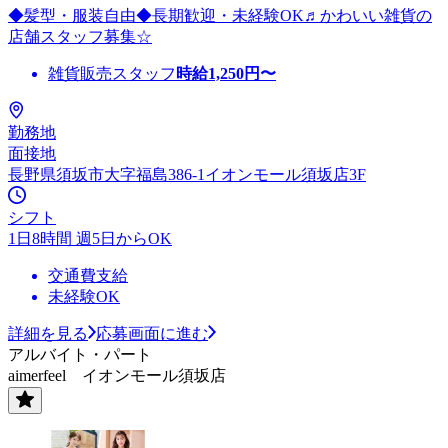
◆髪型・服装自由◆長期歓迎・未経験OK♬かわいい雑貨の
店舗スタッフ募集☆
雑貨販売スタッフ
時給
1,250
円〜
勤務地
面接地
長野県須坂市大字福島386-1イオンモール須坂店3F
シフト
1日8時間 週5日からOK
交通費支給
未経験OK
詳細を見る
応募画面に進む
アルバイト・パート
aimerfeel イオンモール須坂店