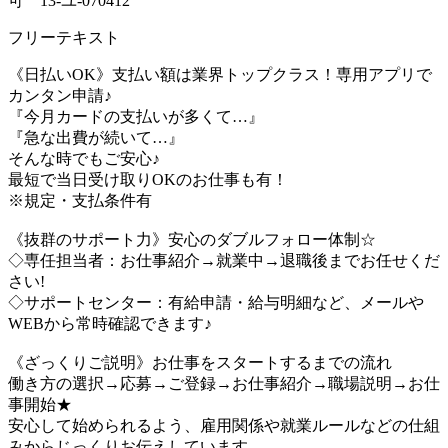
可 13-ユ-070412
フリーテキスト
《日払いOK》支払い額は業界トップクラス！専用アプリで
カンタン申請♪
『今月カードの支払いが多くて…』
『急な出費が続いて…』
そんな時でもご安心♪
最短で当日受け取りOKのお仕事も有！
※規定・支払条件有
《抜群のサポート力》安心のダブルフォロー体制☆
◇専任担当者：お仕事紹介→就業中→退職後までお任せくだ
さい!
◇サポートセンター：有給申請・給与明細など、メールや
WEBから常時確認できます♪
《ざっくりご説明》お仕事をスタートするまでの流れ
働き方の選択→応募→ご登録→お仕事紹介→職場説明→お仕
事開始★
安心して始められるよう、雇用関係や就業ルールなどの仕組
みからじっくりお伝えしています。