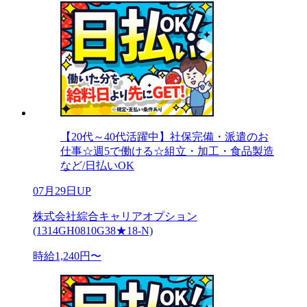
【20代～40代活躍中】社保完備・派遣のお
仕事☆週5で働ける☆組立・加工・食品製造
など/日払いOK
07月29日UP
株式会社綜合キャリアオプション
(1314GH0810G38★18-N)
時給1,240円〜