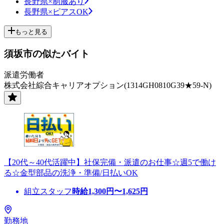
長野県×制服あり
長野県×ピアスOK
もっと見る
須坂市の似たバイト
派遣労働者
株式会社綜合キャリアオプション(1314GH0810G39★59-N)
【20代～40代活躍中】社保完備・派遣のお仕事☆週5で働け
る☆金型部品の洗浄・準備/日払いOK
組立スタッフ
時給
1,300
円〜
1,625
円
勤務地