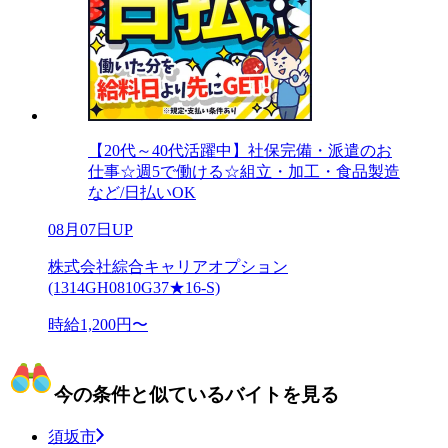
【20代～40代活躍中】社保完備・派遣のお
仕事☆週5で働ける☆組立・加工・食品製造
など/日払いOK
08月07日UP
株式会社綜合キャリアオプション
(1314GH0810G37★16-S)
時給1,200円〜
今の条件と似ているバイトを見る
須坂市