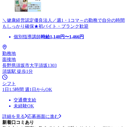
＼健康経営認定優良法人／週1・1コマ～の勤務で自分の時間
もしっかり確保★初バイト・ブランク歓迎
個別指導講師
時給
1,140
円〜
1,466
円
勤務地
面接地
長野県須坂市大字須坂1303
須坂駅 徒歩1分
シフト
1日1.5時間 週1日からOK
交通費支給
未経験OK
詳細を見る
応募画面に進む
新着口コミあり