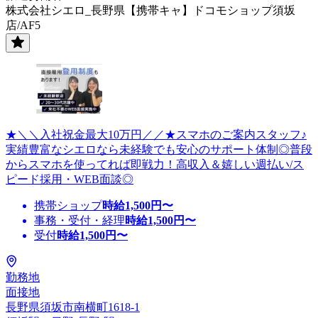
株式会社シエロ_長野県【携帯キャ】ドコモショップ須坂
店/AF5
★＼＼入社祝金最大10万円／／★スマホのご案内スタッフ♪
実績豊富なシエロなら未経験でも安心のサポート体制◎普段
からスマホを使ってれば即戦力！高収入＆嬉しい週払い/ス
ピード採用・WEB面談◎
携帯ショップ
時給
1,500
円〜
事務・受付・経理
時給
1,500
円〜
受付
時給
1,500
円〜
勤務地
面接地
長野県須坂市南横町1618-1