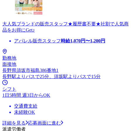
大人気ブランドの販売スタッフ★履歴書不要★社割で人気商
品をお得にGet♪
アパレル販売スタッフ
時給
1,070
円〜
1,200
円
勤務地
面接地
長野県須坂市福島386番地1
長野駅よりバスで25分、須坂駅よりバスで15分
シフト
1日5時間 週3日からOK
交通費支給
未経験OK
詳細を見る
応募画面に進む
派遣労働者