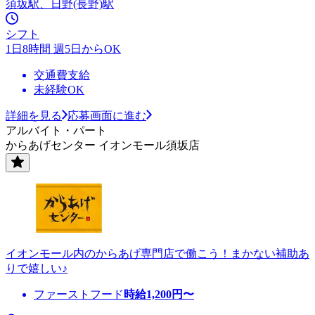
須坂駅、日野(長野)駅
シフト
1日8時間 週5日からOK
交通費支給
未経験OK
詳細を見る
応募画面に進む
アルバイト・パート
からあげセンター イオンモール須坂店
イオンモール内のからあげ専門店で働こう！まかない補助あ
りで嬉しい♪
ファーストフード
時給
1,200
円〜