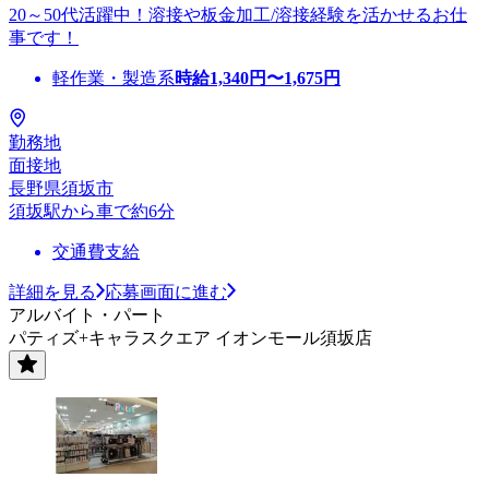
20～50代活躍中！溶接や板金加工/溶接経験を活かせるお仕
事です！
軽作業・製造系
時給
1,340
円〜
1,675
円
勤務地
面接地
長野県須坂市
須坂駅から車で約6分
交通費支給
詳細を見る
応募画面に進む
アルバイト・パート
パティズ+キャラスクエア イオンモール須坂店