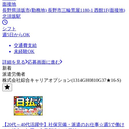
面接地
長野県須坂市(勤務地) 長野市三輪荒屋1180-1 西館1F(面接地)
北須坂駅
シフト
週5日からOK
交通費支給
未経験OK
詳細を見る
応募画面に進む
新着
派遣労働者
株式会社綜合キャリアオプション(1314GH0810G37★16-S)
【20代～40代活躍中】社保完備・派遣のお仕事☆週5で働け