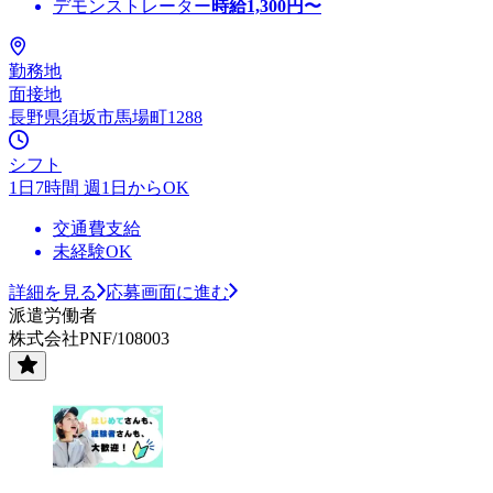
デモンストレーター
時給
1,300
円〜
勤務地
面接地
長野県須坂市馬場町1288
シフト
1日7時間 週1日からOK
交通費支給
未経験OK
詳細を見る
応募画面に進む
派遣労働者
株式会社PNF/108003