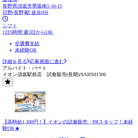
長野県須坂市墨坂南1-16-15
日野(長野)駅 徒歩9分
シフト
1日5時間 週3日からOK
交通費支給
未経験OK
詳細を見る
応募画面に進む
アルバイト・パート
イオン須坂駅前店 試食販売(長期)/SAHS01506
【高時給1,300円！】イオンの試食販売・PRスタッフ！未経
験OK★