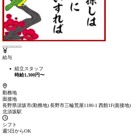
給与
組立スタッフ
時給
1,300
円〜
勤務地
面接地
長野県須坂市(勤務地) 長野市三輪荒屋1180-1 西館1F(面接地)
北須坂駅
シフト
週5日からOK