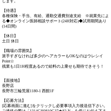
します。
【待遇】
各種保険・手当、有給、通勤交通費別途支給 ※就業先によ
る◆オンライン医師相談サポート(24H対応)◆試用期間あり
(14日間)
【休日】
土日 休日
【職場の雰囲気】
派手すぎなければ多少のヘアカラーもOKなのはウレシイ
Point☆
残業も1日1H程度あるので給料の上乗せも期待できそう！
【面接地】
長野店
長野市三輪荒屋1180-1 西館1F
【応募方法】
[応募画面に進む]をクリックし必要事項入力後送信下さい。
ご連絡の際は「1314GH0810G37★82-N」を係にお伝え下さ