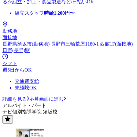
る☆組立・加工・食品製造など/日払いOK
組立スタッフ
時給
1,200
円〜
勤務地
面接地
長野県須坂市(勤務地) 長野市三輪荒屋1180-1 西館1F(面接地)
日野(長野)駅
シフト
週5日からOK
交通費支給
未経験OK
詳細を見る
応募画面に進む
アルバイト・パート
ナビ個別指導学院 須坂校