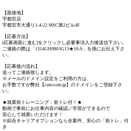
【面接地】
宇都宮店
宇都宮市大通り1-4-22 MSC第2ビル4F
【応募方法】
[応募画面に進む]をクリックし必要事項入力後送信下さい。
ご連絡の際は「1314GH0803G13★10-S」を係にお伝え下さ
い。
【応募後の流れ】
追ってご連絡致します。
※メールのドメイン設定をご利用の方は、
お手数ですが弊社【cam-com.jp】のドメインをご登録下さ
い。
★就業前トレーニング：前トレ付！★
動画で事前にお仕事内容の確認／学習ができるので
安心して就業いただけます！
※綜合キャリアオプションなら全案件、安心の「前トレ」付
き