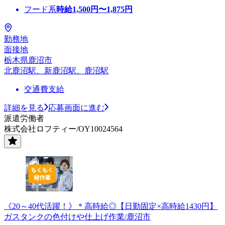
フード系
時給
1,500
円〜
1,875
円
勤務地
面接地
栃木県鹿沼市
北鹿沼駅、新鹿沼駅、鹿沼駅
交通費支給
詳細を見る
応募画面に進む
派遣労働者
株式会社ロフティー/OY10024564
《20～40代活躍！》＊高時給◎【日勤固定×高時給1430円】
ガスタンクの色付けや仕上げ作業/鹿沼市