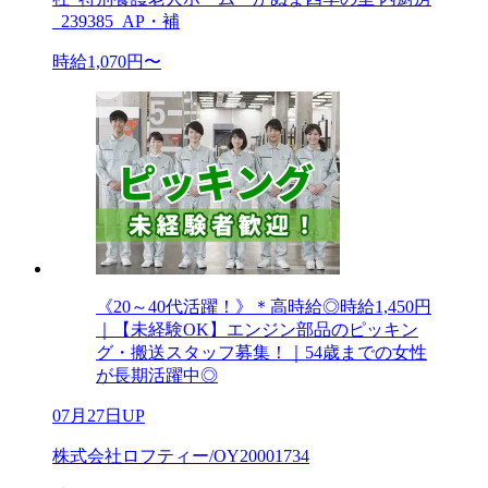
_239385_AP・補
時給1,070円〜
《20～40代活躍！》＊高時給◎時給1,450円
｜【未経験OK】エンジン部品のピッキン
グ・搬送スタッフ募集！｜54歳までの女性
が長期活躍中◎
07月27日UP
株式会社ロフティー/OY20001734