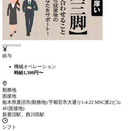
給与
機械オペレーション
時給
1,300
円〜
勤務地
面接地
栃木県鹿沼市(勤務地) 宇都宮市大通り1-4-22 MSC第2ビル
4F(面接地)
新鹿沼駅、西川田駅
シフト