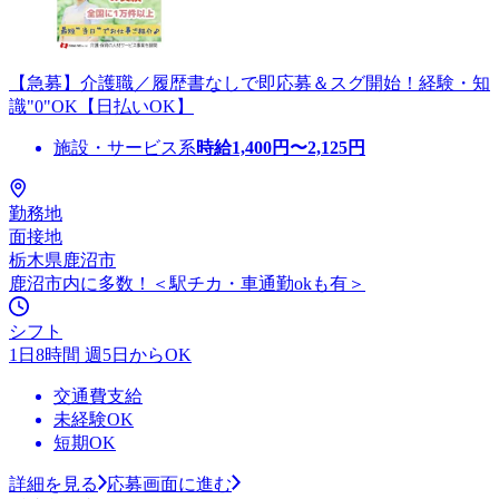
【急募】介護職／履歴書なしで即応募＆スグ開始！経験・知
識"0"OK【日払いOK】
施設・サービス系
時給
1,400
円〜
2,125
円
勤務地
面接地
栃木県鹿沼市
鹿沼市内に多数！＜駅チカ・車通勤okも有＞
シフト
1日8時間 週5日からOK
交通費支給
未経験OK
短期OK
詳細を見る
応募画面に進む