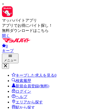
×
マッハバイトアプリ
アプリでお得にバイト探し！
無料ダウンロードはこちら
開く
0
キープ
メニュー
キープした求人を見る
0
検索履歴
新規会員登録(無料)
ログイン
ヘルプ
エリアから探す
駅から探す