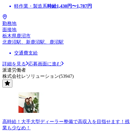
軽作業・製造系
時給
1,430
円〜
1,787
円
勤務地
面接地
栃木県鹿沼市
北鹿沼駅、新鹿沼駅、鹿沼駅
交通費支給
詳細を見る
応募画面に進む
派遣労働者
株式会社レソリューション(53947)
高時給！大手大型ディーラー整備で高収入を目指せます！残
業も少なめ！