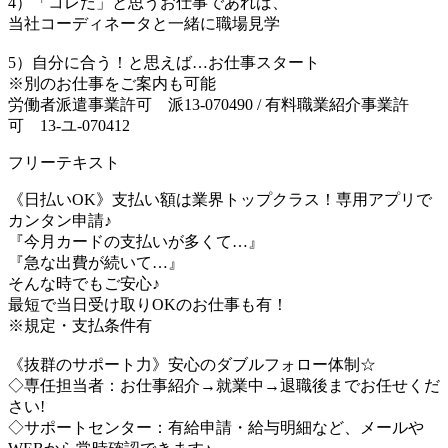
4）「コレだ」と思うお仕事であれば、
当社コーディネータと一緒に職場見学
5）自分に合う！と思えば…お仕事スタート
※別のお仕事をご案内も可能
労働者派遣事業許可 派13-070490 / 有料職業紹介事業許
可 13-ユ-070412
フリーテキスト
《日払いOK》支払い額は業界トップクラス！専用アプリで
カンタン申請♪
『今月カードの支払いが多くて…』
『急な出費が続いて…』
そんな時でもご安心♪
最短で当日受け取りOKのお仕事も有！
※規定・支払条件有
《抜群のサポート力》安心のダブルフォロー体制☆
◇専任担当者：お仕事紹介→就業中→退職後までお任せくだ
さい!
◇サポートセンター：有給申請・給与明細など、メールや