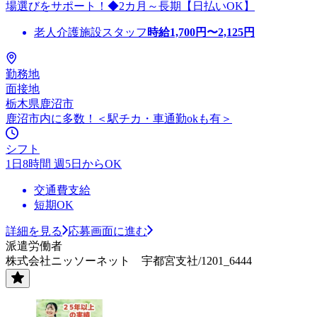
場選びをサポート！◆2カ月～長期【日払いOK】
老人介護施設スタッフ
時給
1,700
円〜
2,125
円
勤務地
面接地
栃木県鹿沼市
鹿沼市内に多数！＜駅チカ・車通勤okも有＞
シフト
1日8時間 週5日からOK
交通費支給
短期OK
詳細を見る
応募画面に進む
派遣労働者
株式会社ニッソーネット 宇都宮支社/1201_6444