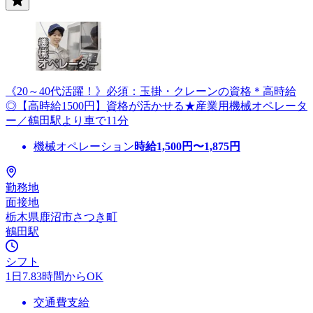
《20～40代活躍！》必須：玉掛・クレーンの資格＊高時給
◎【高時給1500円】資格が活かせる★産業用機械オペレータ
ー／鶴田駅より車で11分
機械オペレーション
時給
1,500
円〜
1,875
円
勤務地
面接地
栃木県鹿沼市さつき町
鶴田駅
シフト
1日7.83時間からOK
交通費支給