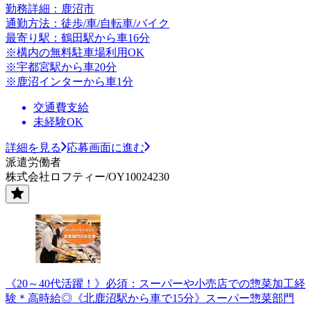
勤務詳細：鹿沼市
通勤方法：徒歩/車/自転車/バイク
最寄り駅：鶴田駅から車16分
※構内の無料駐車場利用OK
※宇都宮駅から車20分
※鹿沼インターから車1分
交通費支給
未経験OK
詳細を見る
応募画面に進む
派遣労働者
株式会社ロフティー/OY10024230
《20～40代活躍！》必須：スーパーや小売店での惣菜加工経
験＊高時給◎《北鹿沼駅から車で15分》スーパー惣菜部門