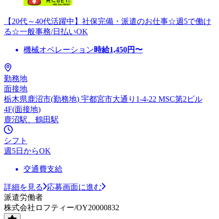
【20代～40代活躍中】社保完備・派遣のお仕事☆週5で働け
る☆一般事務/日払いOK
機械オペレーション
時給
1,450
円〜
勤務地
面接地
栃木県鹿沼市(勤務地) 宇都宮市大通り1-4-22 MSC第2ビル
4F(面接地)
鹿沼駅、鶴田駅
シフト
週5日からOK
交通費支給
詳細を見る
応募画面に進む
派遣労働者
株式会社ロフティー/OY20000832