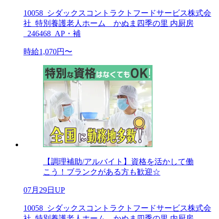
10058_シダックスコントラクトフードサービス株式会
社_特別養護老人ホーム かぬま四季の里 内厨房
_246468_AP・補
時給1,070円〜
【調理補助/アルバイト】資格を活かして働
こう！ブランクがある方も歓迎☆
07月29日UP
10058_シダックスコントラクトフードサービス株式会
社_特別養護老人ホーム かぬま四季の里 内厨房