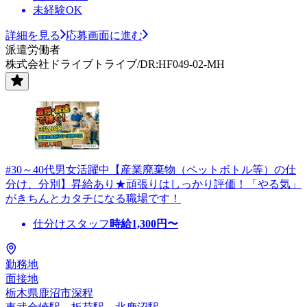
未経験OK
詳細を見る
応募画面に進む
派遣労働者
株式会社ドライブトライブ/DR:HF049-02-MH
#30～40代男女活躍中【産業廃棄物（ペットボトル等）の仕
分け、分別】昇給あり★頑張りはしっかり評価！「やる気」
がきちんとカタチになる職場です！
仕分けスタッフ
時給
1,300
円〜
勤務地
面接地
栃木県鹿沼市深程