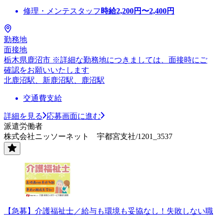
修理・メンテスタッフ
時給
2,200
円〜
2,400
円
勤務地
面接地
栃木県鹿沼市 ※詳細な勤務地につきましては、面接時にご
確認をお願いいたします
北鹿沼駅、新鹿沼駅、鹿沼駅
交通費支給
詳細を見る
応募画面に進む
派遣労働者
株式会社ニッソーネット 宇都宮支社/1201_3537
【急募】介護福祉士／給与も環境も妥協なし！失敗しない職