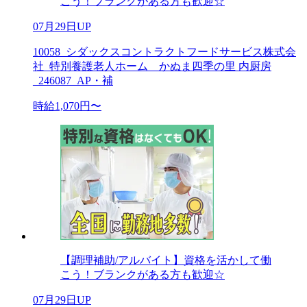
こう！ブランクがある方も歓迎☆
07月29日UP
10058_シダックスコントラクトフードサービス株式会
社_特別養護老人ホーム かぬま四季の里 内厨房
_246087_AP・補
時給1,070円〜
【調理補助/アルバイト】資格を活かして働
こう！ブランクがある方も歓迎☆
07月29日UP