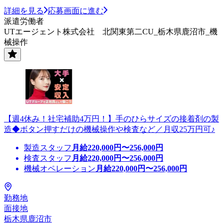
詳細を見る
応募画面に進む
派遣労働者
UTエージェント株式会社 北関東第二CU_栃木県鹿沼市_機
械操作
【週4休み！社宅補助4万円！】手のひらサイズの接着剤の製
造◆ボタン押すだけの機械操作や検査など／月収25万円可♪
製造スタッフ
月給
220,000
円〜
256,000
円
検査スタッフ
月給
220,000
円〜
256,000
円
機械オペレーション
月給
220,000
円〜
256,000
円
勤務地
面接地
栃木県鹿沼市