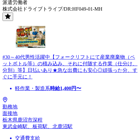
派遣労働者
株式会社ドライブトライブ/DR:HF049-01-MH
#30～40代男性活躍中【フォークリフトにて産業廃棄物（ペ
ットボトル等）の積み込み、それに付随する作業（仕分け、
分別）等】日払いあり★急な出費にも安心◎頑張った分、す
ぐに手元に！
軽作業・製造系
時給
1,400
円〜
勤務地
面接地
栃木県鹿沼市深程
東武金崎駅、板荷駅、北鹿沼駅
交通費支給