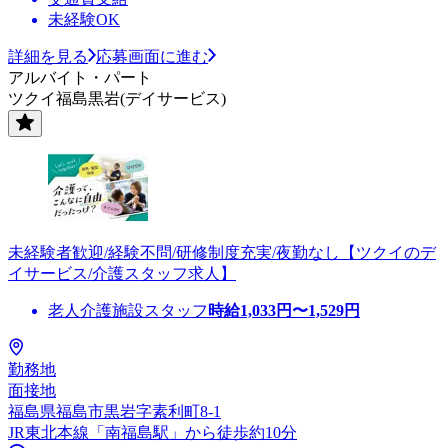
未経験OK
詳細を見る
応募画面に進む
アルバイト・パート
ツクイ福島黒岩(デイサービス)
未経験者歓迎/経験不問/研修制度充実/夜勤なし【ツクイのデ
イサービス/介護スタッフ求人】
老人介護施設スタッフ
時給
1,033
円〜
1,529
円
勤務地
面接地
福島県福島市黒岩字素利町8-1
JR東北本線「南福島駅」から徒歩約10分