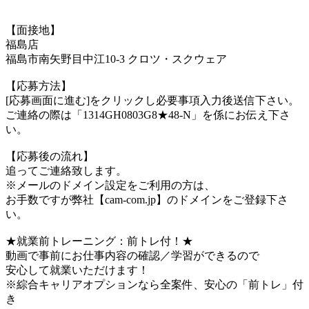
【面接地】
福島店
福島市南矢野目中江10-3 クロツ・スクウェア
【応募方法】
[応募画面に進む]をクリックし必要事項入力後送信下さい。
ご連絡の際は「1314GH0803G8★48-N」を係にお伝え下さ
い。
【応募後の流れ】
追ってご連絡致します。
※メールのドメイン設定をご利用の方は、
お手数ですが弊社【cam-com.jp】のドメインをご登録下さ
い。
★就業前トレーニング：前トレ付！★
動画で事前にお仕事内容の確認／学習ができるので
安心して就業いただけます！
※綜合キャリアオプションなら全案件、安心の「前トレ」付
き