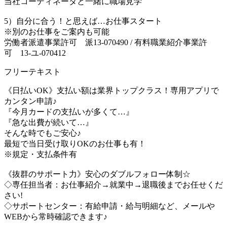
当社コーディネータと一緒に職場見学
5）自分に合う！と思えば…お仕事スタート
※別のお仕事をご案内も可能
労働者派遣事業許可 派13-070490 / 有料職業紹介事業許
可 13-ユ-070412
フリーテキスト
《日払いOK》支払い額は業界トップクラス！専用アプリで
カンタン申請♪
『今月カードの支払いが多くて…』
『急な出費が続いて…』
そんな時でもご安心♪
最短で当日受け取りOKのお仕事も有！
※規定・支払条件有
《抜群のサポート力》安心のダブルフォロー体制☆
◇専任担当者：お仕事紹介→就業中→退職後までお任せくだ
さい!
◇サポートセンター：有給申請・給与明細など、メールや
WEBから常時確認できます♪