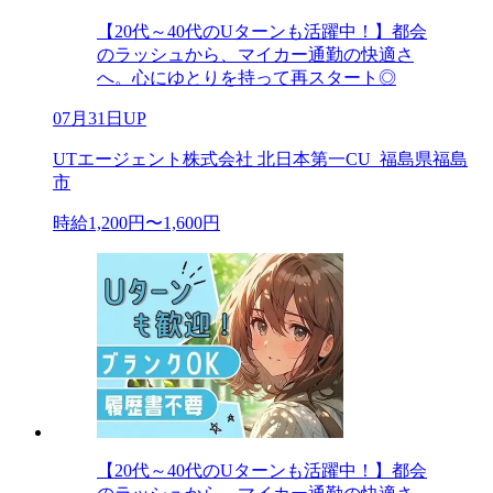
【20代～40代のUターンも活躍中！】都会
のラッシュから、マイカー通勤の快適さ
へ。心にゆとりを持って再スタート◎
07月31日UP
UTエージェント株式会社 北日本第一CU_福島県福島
市
時給1,200円〜1,600円
【20代～40代のUターンも活躍中！】都会