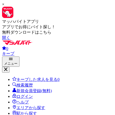
×
マッハバイトアプリ
アプリでお得にバイト探し！
無料ダウンロードはこちら
開く
0
キープ
メニュー
キープした求人を見る
0
検索履歴
新規会員登録(無料)
ログイン
ヘルプ
エリアから探す
駅から探す