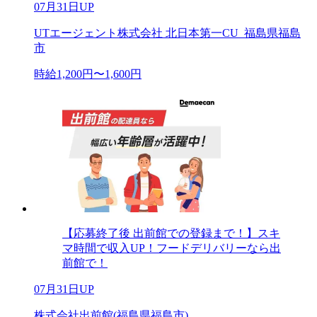
07月31日UP
UTエージェント株式会社 北日本第一CU_福島県福島
市
時給1,200円〜1,600円
【応募終了後 出前館での登録まで！】スキ
マ時間で収入UP！フードデリバリーなら出
前館で！
07月31日UP
株式会社出前館(福島県福島市)