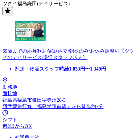
ツクイ福島鎌田(デイサービス)
69歳までの応募歓迎/家庭両立/朝夕のみ/お休み調整可【ツク
イのデイサービス/送迎スタッフ求人】
配送・物流スタッフ
時給
1,033
円〜
1,349
円
勤務地
面接地
福島県福島市鎌田字赤沼28-3
阿武隈急行線「福島学院前駅」から徒歩約7分
シフト
週2日からOK
交通費支給