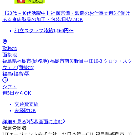
【20代～40代活躍中】社保完備・派遣のお仕事☆週5で働け
る☆食肉製品の加工・包装/日払いOK
組立スタッフ
時給
1,160
円〜
勤務地
面接地
福島県福島市(勤務地) 福島市南矢野目中江10-3 クロツ・スク
ウェア(面接地)
福島(福島)駅
シフト
週5日からOK
交通費支給
未経験OK
詳細を見る
応募画面に進む
派遣労働者
UTエージェント株式会社 北日本第一CU_福島県福島市_加