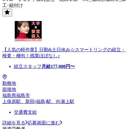
工･組付け
【人気の軽作業】日勤&土日休み☆スマートリングの組立・
検査・梱包！残業ほぼなし♪
組立スタッフ
月給
177,000
円〜
勤務地
面接地
福島県福島市
上保原駅、新田(福島)駅、向瀬上駅
交通費支給
詳細を見る
応募画面に進む
派遣労働者