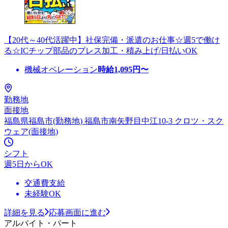
【20代～40代活躍中】社保完備・派遣のお仕事☆週5で働け
る☆ICチップ部品のプレス加工・積み上げ/日払いOK
機械オペレーション
時給
1,095
円〜
勤務地
面接地
福島県福島市(勤務地) 福島市南矢野目中江10-3 クロツ・スク
ウェア(面接地)
シフト
週5日からOK
交通費支給
未経験OK
詳細を見る
応募画面に進む
アルバイト・パート