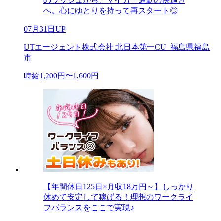
のラッシュから、マイカー通勤の快適さ
へ。心にゆとりを持って再スタート◎
07月31日UP
UTエージェント株式会社 北日本第一CU_福島県福島
市
時給1,200円〜1,600円
【年間休日125日×月収18万円～】しっかり
休めて安定して稼げる！理想のワークライ
フバランスをここで実現♪