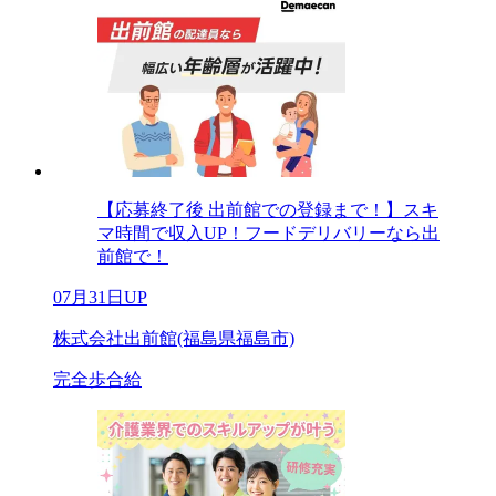
【応募終了後 出前館での登録まで！】スキ
マ時間で収入UP！フードデリバリーなら出
前館で！
07月31日UP
株式会社出前館(福島県福島市)
完全歩合給