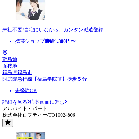
来社不要!自宅にいながら、カンタン派遣登録
携帯ショップ
時給
1,300
円〜
勤務地
面接地
福島県福島市
阿武隈急行線【福島学院前】徒歩５分
未経験OK
詳細を見る
応募画面に進む
アルバイト・パート
株式会社ロフティー/TO10024806