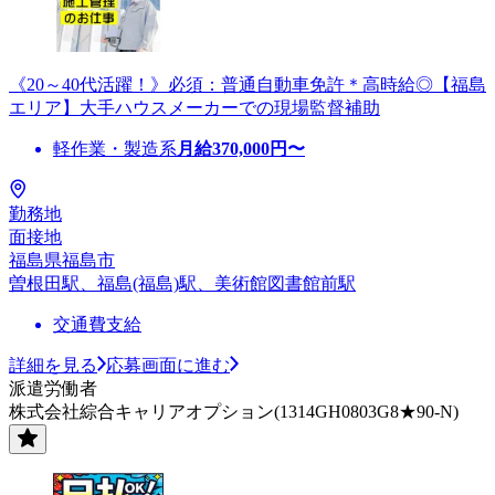
《20～40代活躍！》必須：普通自動車免許＊高時給◎【福島
エリア】大手ハウスメーカーでの現場監督補助
軽作業・製造系
月給
370,000
円〜
勤務地
面接地
福島県福島市
曽根田駅、福島(福島)駅、美術館図書館前駅
交通費支給
詳細を見る
応募画面に進む
派遣労働者
株式会社綜合キャリアオプション(1314GH0803G8★90-N)