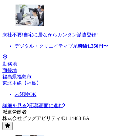
来社不要!自宅に居ながらカンタン派遣登録!
デジタル・クリエイティブ系
時給
1,350
円〜
勤務地
面接地
福島県福島市
東北本線【福島】
未経験OK
詳細を見る
応募画面に進む
派遣労働者
株式会社ビッグアビリティ/E1-14483-BA