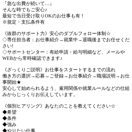
『急な出費が続いて…』
そんな時でもご安心♪
最短で当日受け取りOKのお仕事も有！
※規定・支払条件有
《抜群のサポート力》安心のダブルフォロー体制☆
◇専任担当者：お仕事紹介→就業中→退職後までお任せくだ
さい!
◇サポートセンター：有給申請・給与明細など、メールや
WEBから常時確認できます♪
《ざっくりご説明》お仕事をスタートするまでの流れ
働き方の選択→応募→ご登録→お仕事紹介→職場説明→お仕
事開始★
安心して始められるよう、雇用関係や就業ルールなどの仕組
みからじっくりお伝えしています。
《個別ヒアリング》あなたのことを教えてください☆
◆希望
◆条件
◆強み
◆やりたい仕事