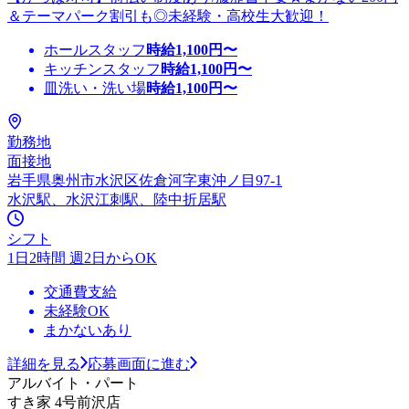
＆テーマパーク割引も◎未経験・高校生大歓迎！
ホールスタッフ
時給
1,100
円〜
キッチンスタッフ
時給
1,100
円〜
皿洗い・洗い場
時給
1,100
円〜
勤務地
面接地
岩手県奥州市水沢区佐倉河字東沖ノ目97-1
水沢駅、水沢江刺駅、陸中折居駅
シフト
1日2時間 週2日からOK
交通費支給
未経験OK
まかないあり
詳細を見る
応募画面に進む
アルバイト・パート
すき家 4号前沢店