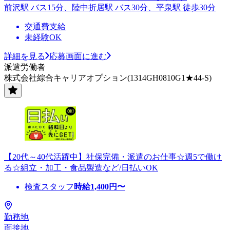
前沢駅 バス15分、陸中折居駅 バス30分、平泉駅 徒歩30分
交通費支給
未経験OK
詳細を見る
応募画面に進む
派遣労働者
株式会社綜合キャリアオプション(1314GH0810G1★44-S)
【20代～40代活躍中】社保完備・派遣のお仕事☆週5で働け
る☆組立・加工・食品製造など/日払いOK
検査スタッフ
時給
1,400
円〜
勤務地
面接地