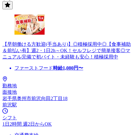
【早朝働ける方歓迎(手当あり)】◎積極採用中◎【食事補助
＆前払い有】週2・1日2h～OK！セルフレジで簡単接客◎マ
ニュアル完備で初バイト・未経験も安心！積極採用中
ファーストフード
時給
1,080
円〜
勤務地
面接地
岩手県奥州市前沢向田2丁目18
前沢駅
シフト
1日2時間 週2日からOK