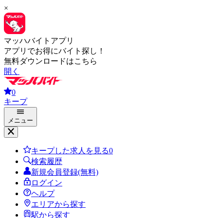
×
マッハバイトアプリ
アプリでお得にバイト探し！
無料ダウンロードはこちら
開く
0
キープ
メニュー
キープした求人を見る
0
検索履歴
新規会員登録(無料)
ログイン
ヘルプ
エリアから探す
駅から探す