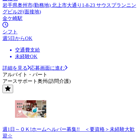
岩手県奥州市(勤務地) 北上市大通り1-8-23 サウスプランニン
グビル2F(面接地)
金ケ崎駅
シフト
週5日からOK
交通費支給
未経験OK
詳細を見る
応募画面に進む
アルバイト・パート
アースサポート奥州(訪問介護)
週1日～ＯＫ!ホームヘルパー募集!! ＜要資格＞未経験大歓
迎☆