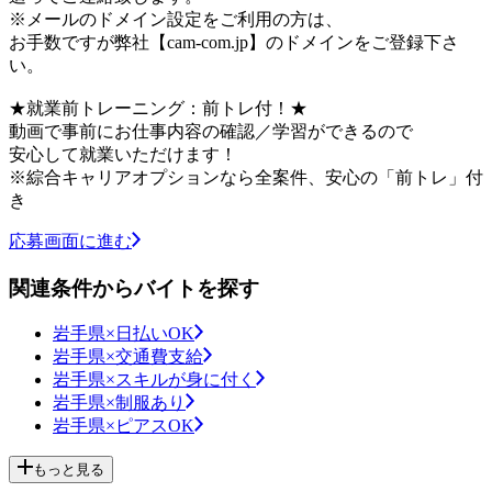
※メールのドメイン設定をご利用の方は、
お手数ですが弊社【cam-com.jp】のドメインをご登録下さ
い。
★就業前トレーニング：前トレ付！★
動画で事前にお仕事内容の確認／学習ができるので
安心して就業いただけます！
※綜合キャリアオプションなら全案件、安心の「前トレ」付
き
応募画面に進む
関連条件からバイトを探す
岩手県×日払いOK
岩手県×交通費支給
岩手県×スキルが身に付く
岩手県×制服あり
岩手県×ピアスOK
もっと見る