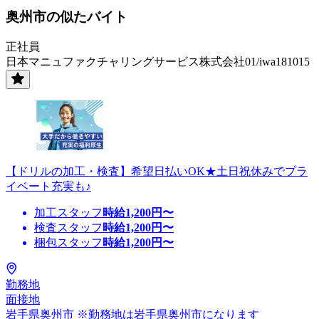
奥州市の似たバイト
正社員
日本マニュファクチャリングサービス株式会社01/iwa181015
【ドリルの加工・検査】希望日払いOK★土日祝休みでプラ
イベート充実も♪
加工スタッフ
時給
1,200
円〜
検査スタッフ
時給
1,200
円〜
梱包スタッフ
時給
1,200
円〜
勤務地
面接地
岩手県奥州市 ※勤務地は岩手県奥州市になります