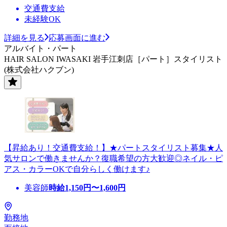
交通費支給
未経験OK
詳細を見る
応募画面に進む
アルバイト・パート
HAIR SALON IWASAKI 岩手江刺店［パート］スタイリスト
(株式会社ハクブン)
【昇給あり！交通費支給！】★パートスタイリスト募集★人
気サロンで働きませんか？復職希望の方大歓迎◎ネイル・ピ
アス・カラーOKで自分らしく働けます♪
美容師
時給
1,150
円〜
1,600
円
勤務地