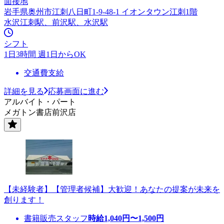
面接地
岩手県奥州市江刺八日町1-9-48-1 イオンタウン江刺1階
水沢江刺駅、前沢駅、水沢駅
シフト
1日3時間 週1日からOK
交通費支給
詳細を見る
応募画面に進む
アルバイト・パート
メガトン書店前沢店
【未経験者】【管理者候補】大歓迎！あなたの提案が未来を
創ります！
書籍販売スタッフ
時給
1,040
円〜
1,500
円