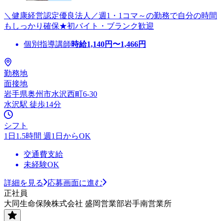
＼健康経営認定優良法人／週1・1コマ～の勤務で自分の時間
もしっかり確保★初バイト・ブランク歓迎
個別指導講師
時給
1,140
円〜
1,466
円
勤務地
面接地
岩手県奥州市水沢西町6-30
水沢駅 徒歩14分
シフト
1日1.5時間 週1日からOK
交通費支給
未経験OK
詳細を見る
応募画面に進む
正社員
大同生命保険株式会社 盛岡営業部岩手南営業所