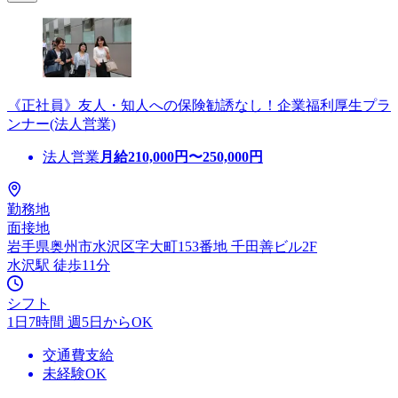
《正社員》友人・知人への保険勧誘なし！企業福利厚生プラ
ンナー(法人営業)
法人営業
月給
210,000
円〜
250,000
円
勤務地
面接地
岩手県奥州市水沢区字大町153番地 千田善ビル2F
水沢駅 徒歩11分
シフト
1日7時間 週5日からOK
交通費支給
未経験OK