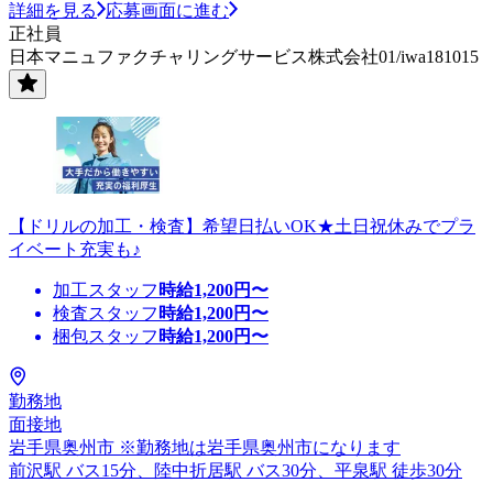
詳細を見る
応募画面に進む
正社員
日本マニュファクチャリングサービス株式会社01/iwa181015
【ドリルの加工・検査】希望日払いOK★土日祝休みでプラ
イベート充実も♪
加工スタッフ
時給
1,200
円〜
検査スタッフ
時給
1,200
円〜
梱包スタッフ
時給
1,200
円〜
勤務地
面接地
岩手県奥州市 ※勤務地は岩手県奥州市になります
前沢駅 バス15分、陸中折居駅 バス30分、平泉駅 徒歩30分