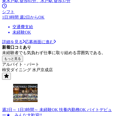
東水戸駅 徒歩61分、水戸駅 徒歩37分
シフト
1日3時間 週2日からOK
交通費支給
未経験OK
詳細を見る
応募画面に進む
新着口コミあり
未経験者でも気負わず仕事に取り組める雰囲気である。
もっと見る
アルバイト・パート
柿安ダイニング 水戸京成店
週2日～ 1日3時間～ 未経験OK 扶養内勤務OK バイトデビュ
ー★…みんな大歓迎!!