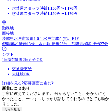
惣菜屋スタッフ
時給
1,150
円〜
1,170
円
惣菜屋スタッフ
時給
1,150
円〜
1,170
円
勤務地
面接地
茨城県水戸市泉町1-6-1 水戸京成百貨店 B1F
偕楽園駅 徒歩13分、水戸駅 徒歩23分、常陸青柳駅 徒歩27分
シフト
1日3時間 週2日からOK
交通費支給
未経験OK
詳細を見る
応募画面に進む
新着口コミあり
丁寧に教えてくださいます。 分からないこと、分かりにく
かったこと、一つずつしっかり話してくれるのでとても助か
りました。
もっと見る