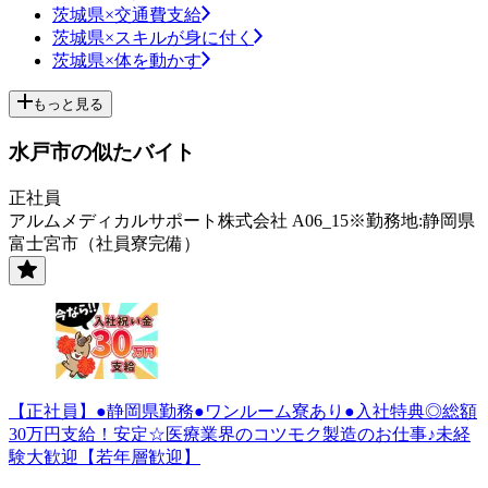
茨城県×交通費支給
茨城県×スキルが身に付く
茨城県×体を動かす
もっと見る
水戸市の似たバイト
正社員
アルムメディカルサポート株式会社 A06_15※勤務地:静岡県
富士宮市（社員寮完備）
【正社員】●静岡県勤務●ワンルーム寮あり●入社特典◎総額
30万円支給！安定☆医療業界のコツモク製造のお仕事♪未経
験大歓迎【若年層歓迎】