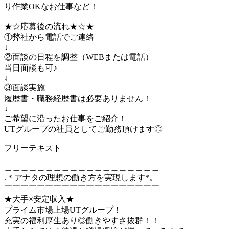
り作業OKなお仕事など！
★☆応募後の流れ★☆★
①弊社から電話でご連絡
↓
②面談の日程を調整（WEBまたは電話）
当日面談も可♪
↓
③面談実施
履歴書・職務経歴書は必要ありません！
↓
ご希望に沿ったお仕事をご紹介！
UTグループの社員としてご勤務頂けます◎
フリーテキスト
＿＿＿＿＿＿＿＿＿＿＿＿＿＿＿＿＿＿＿
.＊アナタの理想の働き方を実現します*。
￣￣￣￣￣￣￣￣￣￣￣￣￣￣￣￣￣￣￣
★大手×安定収入★
プライム市場上場UTグループ！
充実の福利厚生あり◎働きやすさ抜群！！