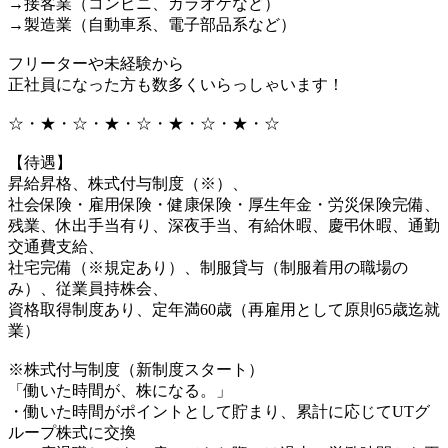
→接客業（コンビニ、カラオケなど）
→製造業（自動車系、電子部品系など）
フリーターや未経験から
正社員になった方も数多くいらっしゃいます！
☆・★・☆・★・☆・★・☆・★・☆
【待遇】
昇給昇格、株式付与制度（※）、
社会保険・雇用保険・健康保険・厚生年金・労災保険完備、
残業、休出手当有り、深夜手当、有給休暇、慶弔休暇、通勤
交通費支給、
社宅完備（※規定あり）、制服貸与（制服着用の職場の
み）、従業員持株会、
資格取得制度あり、定年満60歳（再雇用として原則65歳迄就
業）
※株式付与制度（新制度スタート）
「働いた時間が、株になる。」
・働いた時間がポイントとして貯まり、累計に応じてUTグ
ループ株式に交換