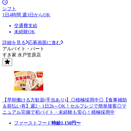
シフト
1日4時間 週3日からOK
交通費支給
未経験OK
詳細を見る
応募画面に進む
アルバイト・パート
すき家 水戸笠原店
【早朝働ける方歓迎(手当あり)】◎積極採用中◎【食事補助
＆前払い有】週2・1日2h～OK！セルフレジで簡単接客◎マ
ニュアル完備で初バイト・未経験も安心！積極採用中
ファーストフード
時給
1,150
円〜