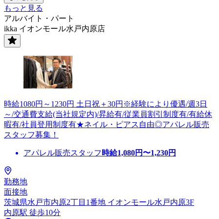
もっと見る
アルバイト・パート
ikka イオンモール水戸内原店
時給1080円～1230円 土日祝＋30円※経験により優遇/週3日
～/交通費支給(当社規定内)/昇給有/従業員割引制度有/有給休
暇有/社員登用制度有★ネイル・ピアス自由◎アパレル販売
スタッフ募集！
アパレル販売スタッフ
時給
1,080
円〜
1,230
円
勤務地
面接地
茨城県水戸市内原2丁目1番地 イオンモール水戸内原3F
内原駅 徒歩10分