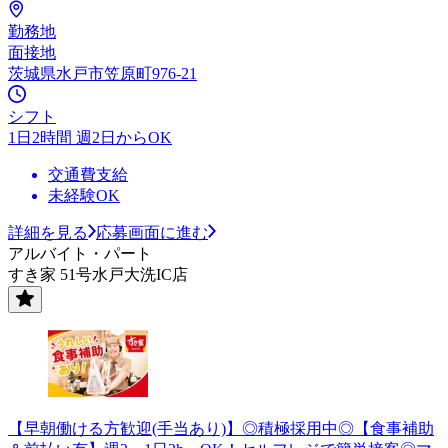
勤務地
面接地
茨城県水戸市笠原町976-21
シフト
1日2時間 週2日からOK
交通費支給
未経験OK
詳細を見る
応募画面に進む
アルバイト・パート
すき家 51号水戸大洗IC店
【早朝働ける方歓迎(手当あり)】◎積極採用中◎【食事補助