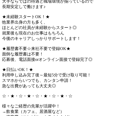
大手ならではの待遇と職場環境が揃っているので
長期安定して働けます♪
★未経験スタートOK！★
他業界出身の方も多く、
ほとんどの社員が未経験からスタート◎
就業後も現在のお仕事はもちろん
今後のキャリアしっかりサポートします！
★履歴書不要☆来社不要で登録OK★
面倒な履歴書は不要！
応募後、電話面接orオンライン面接で登録完了◎
★日払いOK！★
利用申し込み完了後～最短5分で受け取り可能！
スマホからいつでも、カンタン申請！
急な出費があっても大丈夫◎
☆・★・☆・★・☆・★・☆・★・☆
様々なご経歴の先輩が活躍中！
→飲食業（カフェ、居酒屋など）