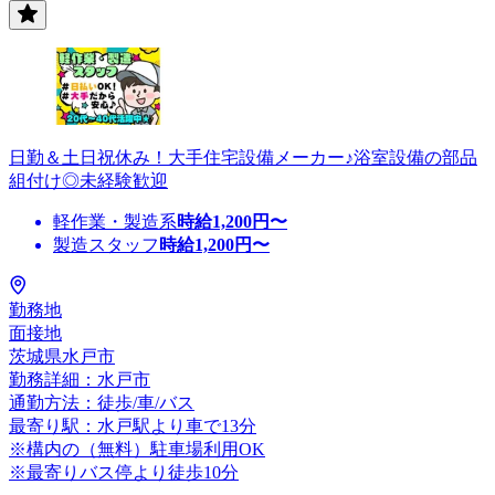
日勤＆土日祝休み！大手住宅設備メーカー♪浴室設備の部品
組付け◎未経験歓迎
軽作業・製造系
時給
1,200
円〜
製造スタッフ
時給
1,200
円〜
勤務地
面接地
茨城県水戸市
勤務詳細：水戸市
通勤方法：徒歩/車/バス
最寄り駅：水戸駅より車で13分
※構内の（無料）駐車場利用OK
※最寄りバス停より徒歩10分