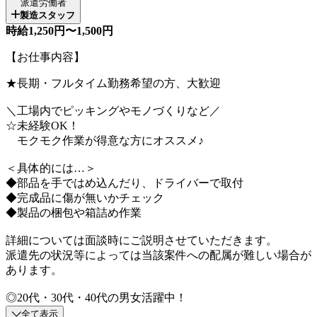
派遣労働者
製造スタッフ
時給1,250円〜1,500円
【お仕事内容】
★長期・フルタイム勤務希望の方、大歓迎
＼工場内でピッキングやモノづくりなど／
☆未経験OK！
モクモク作業が得意な方にオススメ♪
＜具体的には…＞
◆部品を手ではめ込んだり、ドライバーで取付
◆完成品に傷が無いかチェック
◆製品の梱包や箱詰め作業
詳細については面談時にご説明させていただきます。
派遣先の状況等によっては当該案件への配属が難しい場合が
あります。
◎20代・30代・40代の男女活躍中！
全て表示