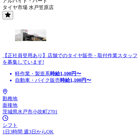
アルバイト・パート
タイヤ市場 水戸笠原店
【正社員登用あり】店舗でのタイヤ販売・取付作業スタッフ
を募集しています!
軽作業・製造系
時給
1,100
円〜
自動車・バイク販売
時給
1,100
円〜
勤務地
面接地
茨城県水戸市小吹町2701
シフト
1日3時間 週3日からOK