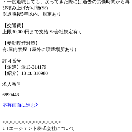
・一度退職しても、戻ってきた際には過去の労働時間から再
び積み上げが可能(※)
※退職後5年以内、規定あり
【交通費】
上限30,000円まで支給 ※会社規定有り
【受動喫煙対策】
有:屋内禁煙（屋外に喫煙場所あり）
許可番号
【派遣】派13-314179
【紹介】13-ユ-310980
求人番号
6899448
応募画面に進む
*-*-*-*-*-*-*-*-**-*-*-*-*-*-*
UTエージェント株式会社について