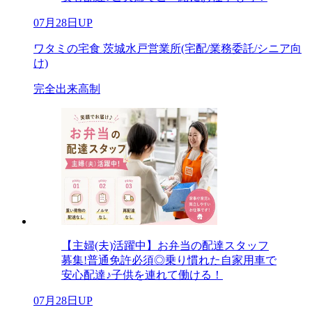
07月28日UP
ワタミの宅食 茨城水戸営業所(宅配/業務委託/シニア向
け)
完全出来高制
【主婦(夫)活躍中】お弁当の配達スタッフ
募集!普通免許必須◎乗り慣れた自家用車で
安心配達♪子供を連れて働ける！
07月28日UP