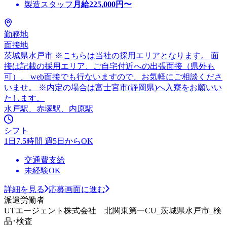
製造スタッフ
月給
225,000
円〜
勤務地
面接地
茨城県水戸市 ※こちらは当社の採用エリアとなります。 面
接は記載の採用エリア、ご自宅付近への出張面接（県外も
可）、 web面接でも行ないますので、お気軽にご相談くださ
いませ。 ※内定の場合は富士宮市(静岡県)へ入寮をお願いい
たします。
水戸駅、赤塚駅、内原駅
シフト
1日7.5時間 週5日からOK
交通費支給
未経験OK
詳細を見る
応募画面に進む
派遣労働者
UTエージェント株式会社 北関東第一CU_茨城県水戸市_検
品･検査