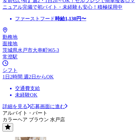
＆前払い有】週2・1日2h～OK！セルフレジで簡単接客◎マ
ニュアル完備で初バイト・未経験も安心！積極採用中
ファーストフード
時給
1,130
円〜
勤務地
面接地
茨城県水戸市大串町965-3
常澄駅
シフト
1日2時間 週2日からOK
交通費支給
未経験OK
詳細を見る
応募画面に進む
アルバイト・パート
カラーヘア ブラウン 水戸店