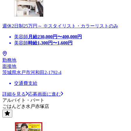
週休2日制25万円～ ※スタイリスト・カラーリストのみ
美容師
月給
230,000
円〜
400,000
円
美容師
時給
1,300
円〜
1,600
円
勤務地
面接地
茨城県水戸市河和田2-1792-4
交通費支給
詳細を見る
応募画面に進む
アルバイト・パート
ごはんどき水戸赤塚店