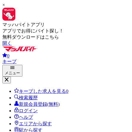
×
マッハバイトアプリ
アプリでお得にバイト探し！
無料ダウンロードはこちら
開く
0
キープ
メニュー
キープした求人を見る
0
検索履歴
新規会員登録(無料)
ログイン
ヘルプ
エリアから探す
駅から探す