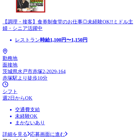
【調理・接客】食券制食堂のお仕事◎未経験OK!!ミドル主
婦・シニア活躍中
レストラン
時給
1,100
円〜
1,150
円
勤務地
面接地
茨城県水戸市赤塚2-2029-164
赤塚駅より徒歩10分
シフト
週2日からOK
交通費支給
未経験OK
まかないあり
詳細を見る
応募画面に進む