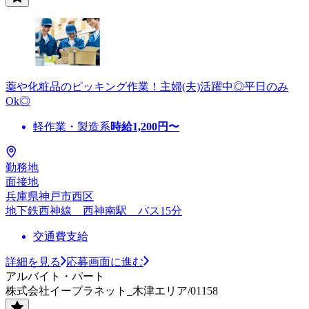
薬や化粧品のピッキング作業！主婦(夫)活躍中◎平日のみ
Ok◎
軽作業・製造系
時給
1,200
円〜
勤務地
面接地
兵庫県神戸市西区
地下鉄西神線 西神南駅 バス15分
交通費支給
詳細を見る
応募画面に進む
アルバイト・パート
株式会社イープラネット_木津エリア/01158