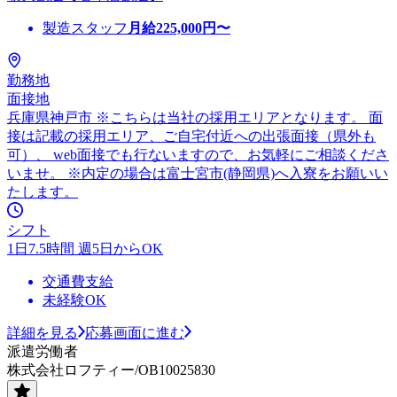
製造スタッフ
月給
225,000
円〜
勤務地
面接地
兵庫県神戸市 ※こちらは当社の採用エリアとなります。 面
接は記載の採用エリア、ご自宅付近への出張面接（県外も
可）、 web面接でも行ないますので、お気軽にご相談くださ
いませ。 ※内定の場合は富士宮市(静岡県)へ入寮をお願いい
たします。
シフト
1日7.5時間 週5日からOK
交通費支給
未経験OK
詳細を見る
応募画面に進む
派遣労働者
株式会社ロフティー/OB10025830