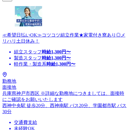
≪希望日払いOK≫コツコツ組立作業★家電付き寮あり◎メ
リハリ土日休み！
組立スタッフ
時給
1,300
円〜
製造スタッフ
時給
1,300
円〜
軽作業・製造系
時給
1,300
円〜
勤務地
面接地
兵庫県神戸市西区 ※詳細な勤務地につきましては、面接時
にご確認をお願いいたします
西神中央駅 徒歩20分、西神南駅 バス20分、学園都市駅 バス
30分
交通費支給
未経験OK