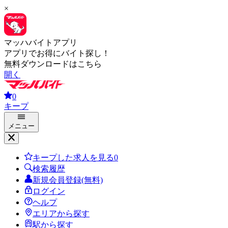
×
マッハバイトアプリ
アプリでお得にバイト探し！
無料ダウンロードはこちら
開く
0
キープ
メニュー
キープした求人を見る
0
検索履歴
新規会員登録(無料)
ログイン
ヘルプ
エリアから探す
駅から探す