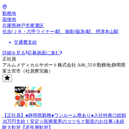
勤務地
面接地
兵庫県神戸市東灘区
住吉(ＪＲ・六甲ライナー)駅、御影(阪急)駅、摂津本山駅
交通費支給
詳細を見る
応募画面に進む
正社員
アルムメディカルサポート株式会社 A06_55※勤務地:静岡県
富士宮市（社員寮完備）
【正社員】●静岡県勤務●ワンルーム寮あり●入社特典◎総額
30万円支給！安定☆医療業界のコツモク製造のお仕事♪未経
験大歓迎【若年層歓迎】