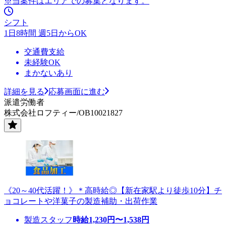
※当案件はエリアでの募集となります。
シフト
1日8時間 週5日からOK
交通費支給
未経験OK
まかないあり
詳細を見る
応募画面に進む
派遣労働者
株式会社ロフティー/OB10021827
《20～40代活躍！》＊高時給◎【新在家駅より徒歩10分】チ
ョコレートや洋菓子の製造補助・出荷作業
製造スタッフ
時給
1,230
円〜
1,538
円