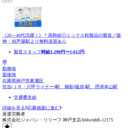
《20～40代活躍！》＊高時給◎ミックス粉製品の製造／阪
神・JR芦屋駅より無料送迎あり
製造スタッフ
時給
1,290
円〜
1,612
円
勤務地
面接地
兵庫県神戸市東灘区
住吉(ＪＲ・六甲ライナー)駅、御影(阪急)駅、摂津本山駅
交通費支給
詳細を見る
応募画面に進む
派遣労働者
株式会社ジャパン・リリーフ 神戸支店/kblwmhR-12175