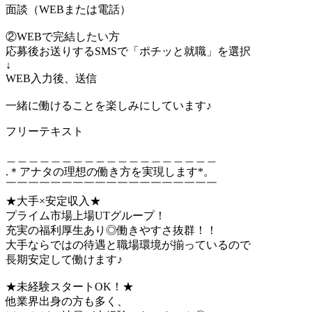
面談（WEBまたは電話）
②WEBで完結したい方
応募後お送りするSMSで「ポチッと就職」を選択
↓
WEB入力後、送信
一緒に働けることを楽しみにしています♪
フリーテキスト
＿＿＿＿＿＿＿＿＿＿＿＿＿＿＿＿＿＿＿
.＊アナタの理想の働き方を実現します*。
￣￣￣￣￣￣￣￣￣￣￣￣￣￣￣￣￣￣￣
★大手×安定収入★
プライム市場上場UTグループ！
充実の福利厚生あり◎働きやすさ抜群！！
大手ならではの待遇と職場環境が揃っているので
長期安定して働けます♪
★未経験スタートOK！★
他業界出身の方も多く、