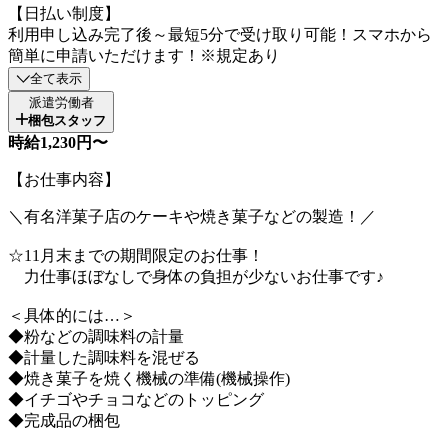
【日払い制度】
利用申し込み完了後～最短5分で受け取り可能！スマホから
簡単に申請いただけます！※規定あり
全て表示
派遣労働者
梱包スタッフ
時給1,230円〜
【お仕事内容】
＼有名洋菓子店のケーキや焼き菓子などの製造！／
☆11月末までの期間限定のお仕事！
力仕事ほぼなしで身体の負担が少ないお仕事です♪
＜具体的には…＞
◆粉などの調味料の計量
◆計量した調味料を混ぜる
◆焼き菓子を焼く機械の準備(機械操作)
◆イチゴやチョコなどのトッピング
◆完成品の梱包