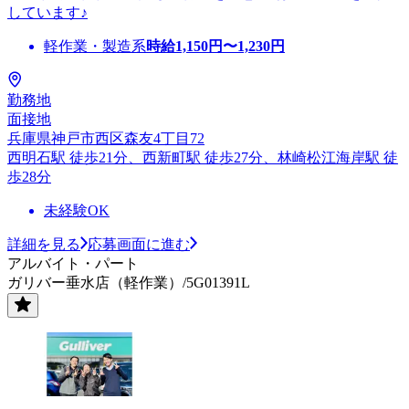
しています♪
軽作業・製造系
時給
1,150
円〜
1,230
円
勤務地
面接地
兵庫県神戸市西区森友4丁目72
西明石駅 徒歩21分、西新町駅 徒歩27分、林崎松江海岸駅 徒
歩28分
未経験OK
詳細を見る
応募画面に進む
アルバイト・パート
ガリバー垂水店（軽作業）/5G01391L