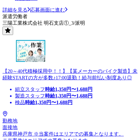
詳細を見る
応募画面に進む
派遣労働者
三陽工業株式会社 明石支店①_3/派明
【20～40代積極採用中！！】【某メーカーのバイク製造】未
経験STARTの方が多数♪17:00退勤！給与前払い制度あり◎
組立スタッフ
時給
1,350
円〜
1,688
円
製造スタッフ
時給
1,350
円〜
1,688
円
検品
時給
1,350
円〜
1,688
円
勤務地
面接地
兵庫県神戸市 ※当案件はエリアでの募集となります。