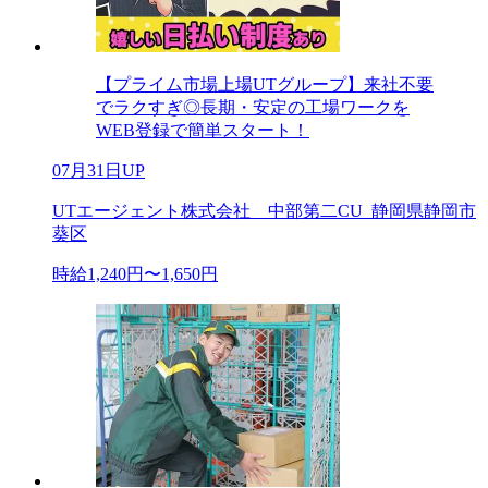
【プライム市場上場UTグループ】来社不要
でラクすぎ◎長期・安定の工場ワークを
WEB登録で簡単スタート！
07月31日UP
UTエージェント株式会社 中部第二CU_静岡県静岡市
葵区
時給1,240円〜1,650円