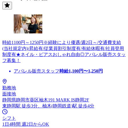
時給1100円～1250円※経験により優遇/週2日～/交通費支給
(当社規定内)/昇給有/従業員割引制度有/有給休暇有/社員登用
制度有★ネイル・ピアスおしゃれ自由◎アパレル販売スタッ
フ募集！
アパレル販売スタッフ
時給
1,100
円〜
1,250
円
勤務地
面接地
静岡県静岡市葵区袖木191 MARK IS静岡2F
東静岡駅 徒歩3分、柚木(静岡鉄道)駅 徒歩4分
シフト
1日4時間 週2日からOK