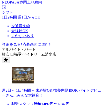
NEOPASA静岡上り線内
シフト
1日2時間 週1日からOK
交通費支給
未経験OK
まかないあり
詳細を見る
応募画面に進む
アルバイト・パート
柿安 口福堂 ベイドリーム清水店
週2日～ 1日4時間～ 未経験OK 扶養内勤務OK バイトデビュ
ーさん…みんな大歓迎!!
製造スタッフ
時給
1,097
円〜
1,147
円