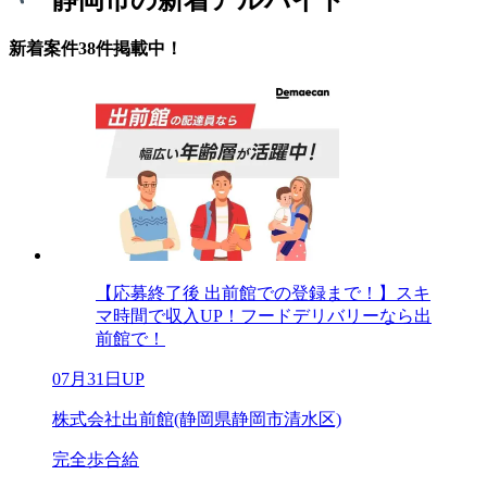
新着案件38件掲載中！
【応募終了後 出前館での登録まで！】スキ
マ時間で収入UP！フードデリバリーなら出
前館で！
07月31日UP
株式会社出前館(静岡県静岡市清水区)
完全歩合給