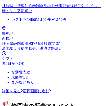
【調理・接客】食券制食堂のお仕事◎未経験OK!!ミドル主
婦・シニア活躍中
レストラン
時給
1,100
円〜
1,150
円
勤務地
面接地
静岡県静岡市清水区袖師町1877-37
清水駅より徒歩15分、港湾道路沿い
シフト
週2日からOK
交通費支給
未経験OK
まかないあり
詳細を見る
応募画面に進む
静岡市の新着アルバイト