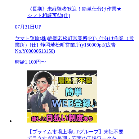
《長期》未経験者歓迎！簡単仕分け作業★
シフト相談可◎[仕]
07月31日UP
ヤマト運輸(株)静岡若松町営業所(PT)_仕分け作業（営
業所）[仕]_静岡若松町営業所(y150009pt)(広告
No.Y00000613150)
時給1,100円〜
【プライム市場上場UTグループ】来社不要
でラクすぎ◎長期・安定の工場ワークを