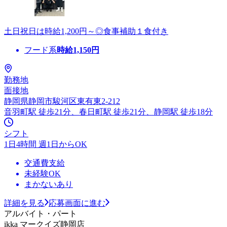
土日祝日は時給1,200円～◎食事補助１食付き
フード系
時給
1,150
円
勤務地
面接地
静岡県静岡市駿河区東有東2-212
音羽町駅 徒歩21分、春日町駅 徒歩21分、静岡駅 徒歩18分
シフト
1日4時間 週1日からOK
交通費支給
未経験OK
まかないあり
詳細を見る
応募画面に進む
アルバイト・パート
ikka マークイズ静岡店