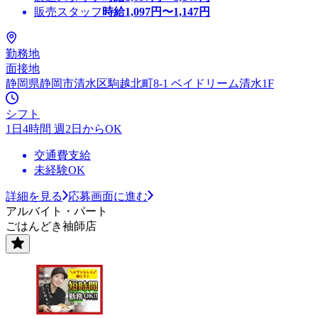
販売スタッフ
時給
1,097
円〜
1,147
円
勤務地
面接地
静岡県静岡市清水区駒越北町8-1 ベイドリーム清水1F
シフト
1日4時間 週2日からOK
交通費支給
未経験OK
詳細を見る
応募画面に進む
アルバイト・パート
ごはんどき袖師店