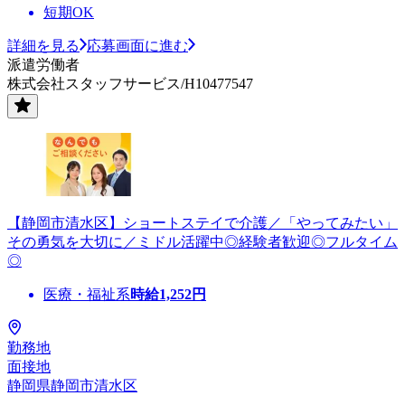
短期OK
詳細を見る
応募画面に進む
派遣労働者
株式会社スタッフサービス/H10477547
【静岡市清水区】ショートステイで介護／「やってみたい」
その勇気を大切に／ミドル活躍中◎経験者歓迎◎フルタイム
◎
医療・福祉系
時給
1,252
円
勤務地
面接地
静岡県静岡市清水区