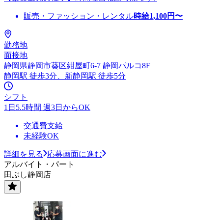
販売・ファッション・レンタル
時給
1,100
円〜
勤務地
面接地
静岡県静岡市葵区紺屋町6-7 静岡パルコ8F
静岡駅 徒歩3分、新静岡駅 徒歩5分
シフト
1日5.5時間 週3日からOK
交通費支給
未経験OK
詳細を見る
応募画面に進む
アルバイト・パート
田ぶし静岡店