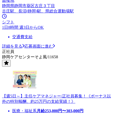
面接地
静岡県静岡市葵区古庄３丁目
古庄駅、長沼(静岡)駅、県総合運動場駅
シフト
1日8時間 週3日からOK
交通費支給
詳細を見る
応募画面に進む
正社員
静岡ケアセンターそよ風/11658
【週5日～】主任ケアマネジャー/正社員募集！《ボーナス以
外の特別報酬、約25万円の支給実績！》
医療・福祉系
月給
253,000
円〜
303,000
円