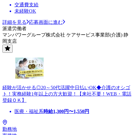
交通費支給
未経験OK
詳細を見る
応募画面に進む
派遣労働者
マンパワーグループ株式会社 ケアサービス事業部(介護) 静
岡支店
経験が活かせる◎20～50代活躍中日払いOK◆介護のオシゴ
ト！実務経験1年以上の方大歓迎！【来社不要！WEB・電話
登録ＯＫ】
医療・福祉系
時給
1,300
円〜
1,550
円
勤務地