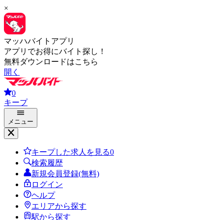
×
マッハバイトアプリ
アプリでお得にバイト探し！
無料ダウンロードはこちら
開く
0
キープ
メニュー
キープした求人を見る
0
検索履歴
新規会員登録(無料)
ログイン
ヘルプ
エリアから探す
駅から探す