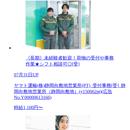
《長期》未経験者歓迎！荷物の受付や事務
作業★シフト相談可◎[受]
07月31日UP
ヤマト運輸(株)静岡向敷地営業所(PT)_受付事務[受]_静
岡向敷地営業所（静岡向敷地）(y150062pt)(広告
No.Y00000613166)
時給1,100円〜