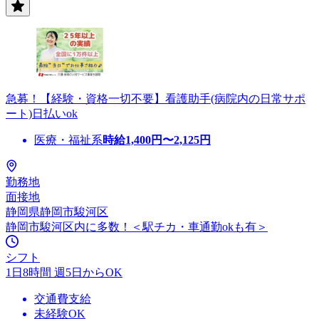
急募！【経験・資格一切不要】看護助手(病院内の日常サポ
ート)日払いok
医療・福祉系
時給
1,400
円〜
2,125
円
勤務地
面接地
静岡県静岡市駿河区
静岡市駿河区内に多数！＜駅チカ・車通勤okも有＞
シフト
1日8時間 週5日からOK
交通費支給
未経験OK