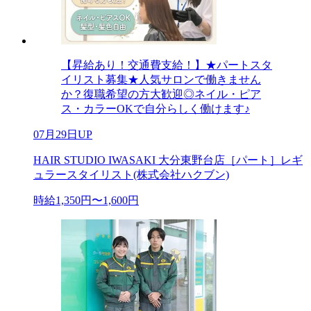
【昇給あり！交通費支給！】★パートスタ
イリスト募集★人気サロンで働きません
か？復職希望の方大歓迎◎ネイル・ピア
ス・カラーOKで自分らしく働けます♪
07月29日UP
HAIR STUDIO IWASAKI 大分東野台店［パート］レギ
ュラースタイリスト(株式会社ハクブン)
時給1,350円〜1,600円