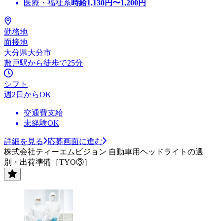
医療・福祉系
時給
1,130
円〜
1,200
円
勤務地
面接地
大分県大分市
敷戸駅から徒歩で25分
シフト
週2日からOK
交通費支給
未経験OK
詳細を見る
応募画面に進む
株式会社ティーエムビジョン 自動車用ヘッドライトの選
別・出荷準備［TYO③］