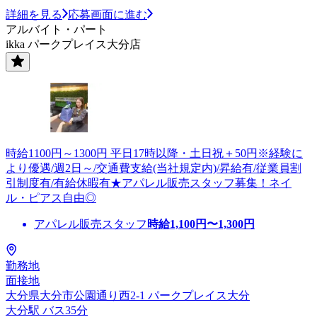
詳細を見る
応募画面に進む
アルバイト・パート
ikka パークプレイス大分店
時給1100円～1300円 平日17時以降・土日祝＋50円※経験に
より優遇/週2日～/交通費支給(当社規定内)/昇給有/従業員割
引制度有/有給休暇有★アパレル販売スタッフ募集！ネイ
ル・ピアス自由◎
アパレル販売スタッフ
時給
1,100
円〜
1,300
円
勤務地
面接地
大分県大分市公園通り西2-1 パークプレイス大分
大分駅 バス35分