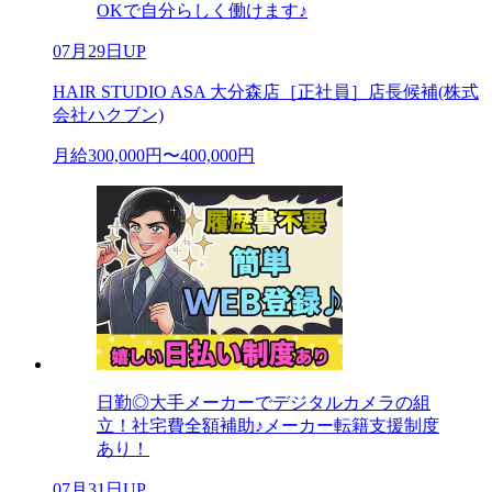
OKで自分らしく働けます♪
07月29日UP
HAIR STUDIO ASA 大分森店［正社員］店長候補(株式
会社ハクブン)
月給300,000円〜400,000円
日勤◎大手メーカーでデジタルカメラの組
立！社宅費全額補助♪メーカー転籍支援制度
あり！
07月31日UP