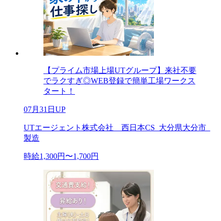
【プライム市場上場UTグループ】来社不要
でラクすぎ◎WEB登録で簡単工場ワークス
タート！
07月31日UP
UTエージェント株式会社 西日本CS_大分県大分市_
製造
時給1,300円〜1,700円