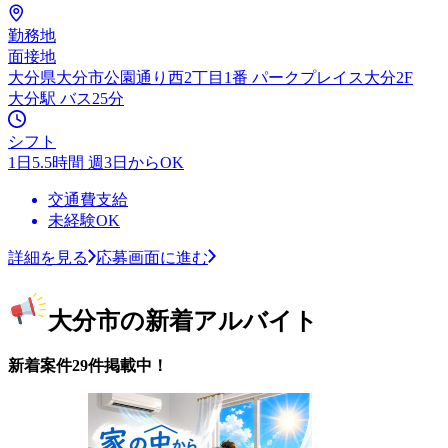
勤務地
面接地
大分県大分市公園通り西2丁目1番 パークプレイス大分2F
大分駅 バス25分
シフト
1日5.5時間 週3日からOK
交通費支給
未経験OK
詳細を見る
応募画面に進む
大分市の新着アルバイト
新着案件29件掲載中！