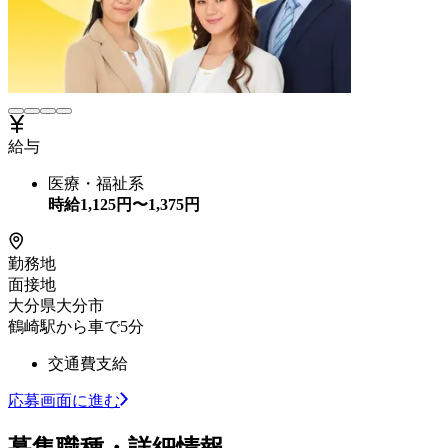
給与
医療・福祉系
時給
1,125
円〜
1,375
円
勤務地
面接地
大分県大分市
鶴崎駅から車で5分
交通費支給
応募画面に進む
募集職種・詳細情報