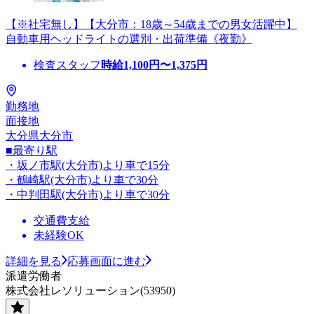
【※社宅無し】【大分市：18歳～54歳までの男女活躍中】
自動車用ヘッドライトの選別・出荷準備《夜勤》
検査スタッフ
時給
1,100
円〜
1,375
円
勤務地
面接地
大分県大分市
■最寄り駅
・坂ノ市駅(大分市)より車で15分
・鶴崎駅(大分市)より車で30分
・中判田駅(大分市)より車で30分
交通費支給
未経験OK
詳細を見る
応募画面に進む
派遣労働者
株式会社レソリューション(53950)