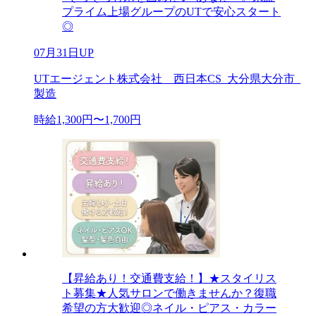
プライム上場グループのUTで安心スタート
◎
07月31日UP
UTエージェント株式会社 西日本CS_大分県大分市_
製造
時給1,300円〜1,700円
【昇給あり！交通費支給！】★スタイリス
ト募集★人気サロンで働きませんか？復職
希望の方大歓迎◎ネイル・ピアス・カラー