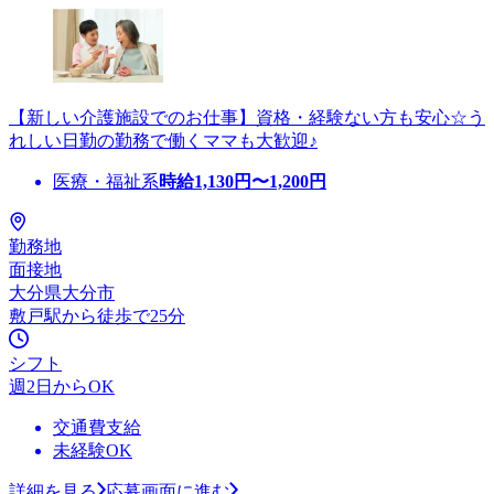
【新しい介護施設でのお仕事】資格・経験ない方も安心☆う
れしい日勤の勤務で働くママも大歓迎♪
医療・福祉系
時給
1,130
円〜
1,200
円
勤務地
面接地
大分県大分市
敷戸駅から徒歩で25分
シフト
週2日からOK
交通費支給
未経験OK
詳細を見る
応募画面に進む