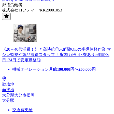
派遣労働者
株式会社ロフティー/KK20001053
《20～40代活躍！》＊高時給◎未経験OKの半導体軽作業 マ
シン監視や製品搬送スタッフ 月収25万円可×寮あり×年間休
日124日で安定勤務◎
機械オペレーション
月給
190,000
円〜
250,000
円
勤務地
面接地
大分県大分市松岡
大分駅
交通費支給