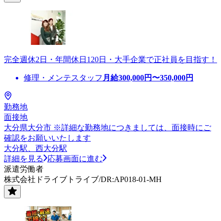
完全週休2日・年間休日120日・大手企業で正社員を目指す！
修理・メンテスタッフ
月給
300,000
円〜
350,000
円
勤務地
面接地
大分県大分市 ※詳細な勤務地につきましては、面接時にご
確認をお願いいたします
大分駅、西大分駅
詳細を見る
応募画面に進む
派遣労働者
株式会社ドライブトライブ/DR:AP018-01-MH