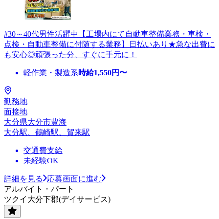
#30～40代男性活躍中【工場内にて自動車整備業務・車検・
点検・自動車整備に付随する業務】日払いあり★急な出費に
も安心◎頑張った分、すぐに手元に！
軽作業・製造系
時給
1,550
円〜
勤務地
面接地
大分県大分市豊海
大分駅、鶴崎駅、賀来駅
交通費支給
未経験OK
詳細を見る
応募画面に進む
アルバイト・パート
ツクイ大分下郡(デイサービス)