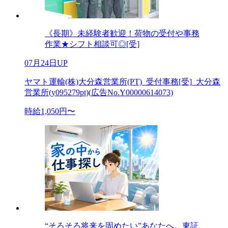
《長期》未経験者歓迎！荷物の受付や事務
作業★シフト相談可◎[受]
07月24日UP
ヤマト運輸(株)大分森営業所(PT)_受付事務[受]_大分森
営業所(y095279pt)(広告No.Y00000614073)
時給1,050円〜
“そろそろ将来を固めたい”あなたへ。東証