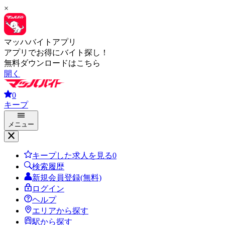
×
マッハバイトアプリ
アプリでお得にバイト探し！
無料ダウンロードはこちら
開く
0
キープ
メニュー
キープした求人を見る
0
検索履歴
新規会員登録(無料)
ログイン
ヘルプ
エリアから探す
駅から探す