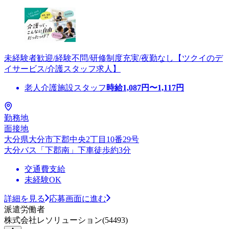
未経験者歓迎/経験不問/研修制度充実/夜勤なし【ツクイのデ
イサービス/介護スタッフ求人】
老人介護施設スタッフ
時給
1,087
円〜
1,117
円
勤務地
面接地
大分県大分市下郡中央2丁目10番29号
大分バス「下郡南」下車徒歩約3分
交通費支給
未経験OK
詳細を見る
応募画面に進む
派遣労働者
株式会社レソリューション(54493)