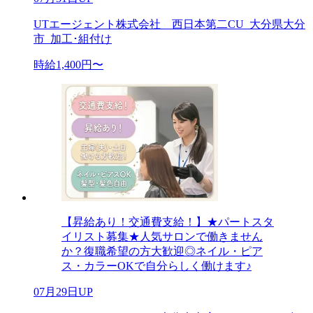
UTエージェント株式会社 西日本第二CU_大分県大分
市_加工･組付け
時給1,400円〜
【昇給あり！交通費支給！】★パートスタ
イリスト募集★人気サロンで働きません
か？復職希望の方大歓迎◎ネイル・ピア
ス・カラーOKで自分らしく働けます♪
07月29日UP