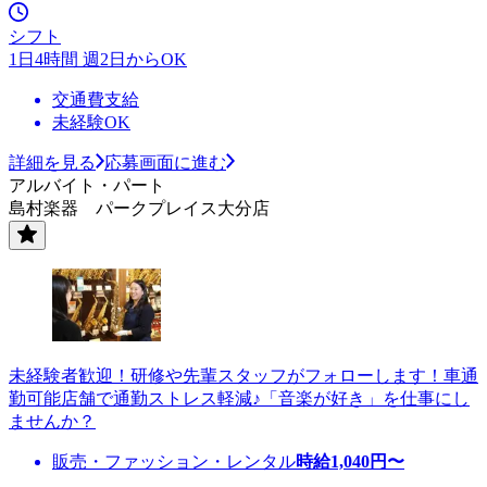
シフト
1日4時間 週2日からOK
交通費支給
未経験OK
詳細を見る
応募画面に進む
アルバイト・パート
島村楽器 パークプレイス大分店
未経験者歓迎！研修や先輩スタッフがフォローします！車通
勤可能店舗で通勤ストレス軽減♪「音楽が好き」を仕事にし
ませんか？
販売・ファッション・レンタル
時給
1,040
円〜