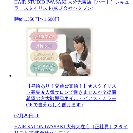
HAIR STUDIO IWASAKI 大分光吉店［パート］レギュ
ラースタイリスト(株式会社ハクブン)
時給1,350円〜1,600円
【昇給あり！交通費支給！】★スタイリス
ト募集★人気サロンで働きませんか？復職
希望の方大歓迎◎ネイル・ピアス・カラー
OKで自分らしく働けます♪
07月29日UP
HAIR SALON IWASAKI 大分大在店［正社員］スタイ
リスト(株式会社ハクブン)