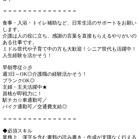
＝＝＝＝＝＝＝＝＝＝＝＝＝＝＝
食事・入浴・トイレ補助など、日常生活のサポートをお願い
します。
介護は人の役に立ち、感謝の言葉を直接もらえるやりがいの
ある仕事です。
ミドル世代や子育て中の方も大歓迎！シニア世代も活躍中！
人生経験を活かそう！
早朝専従☆彡
週3日～OK◎介護職の経験活かそう！
ブランクOK◎
主婦・主夫活躍中★
資格が即戦力に！
駅チカ☆車通勤可／
バイク通勤可／交通費支給◎
＝＝＝＝＝＝＝＝＝＝＝＝＝＝＝
◆必須スキル
業務上、漢字を含む書類の読み書き・作成が支障なく行える