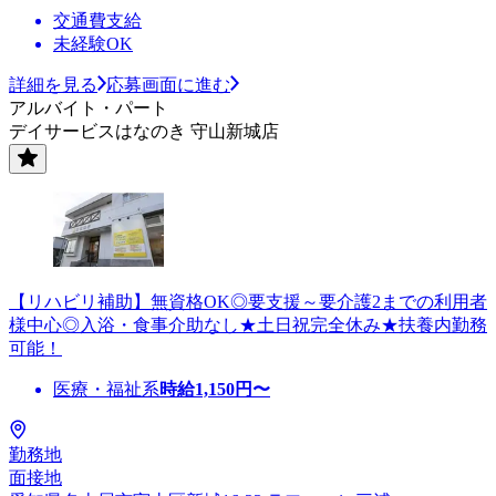
交通費支給
未経験OK
詳細を見る
応募画面に進む
アルバイト・パート
デイサービスはなのき 守山新城店
【リハビリ補助】無資格OK◎要支援～要介護2までの利用者
様中心◎入浴・食事介助なし★土日祝完全休み★扶養内勤務
可能！
医療・福祉系
時給
1,150
円〜
勤務地
面接地