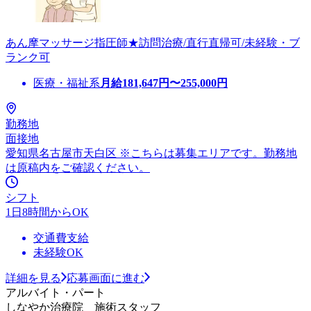
あん摩マッサージ指圧師★訪問治療/直行直帰可/未経験・ブ
ランク可
医療・福祉系
月給
181,647
円〜
255,000
円
勤務地
面接地
愛知県名古屋市天白区 ※こちらは募集エリアです。勤務地
は原稿内をご確認ください。
シフト
1日8時間からOK
交通費支給
未経験OK
詳細を見る
応募画面に進む
アルバイト・パート
しなやか治療院 施術スタッフ