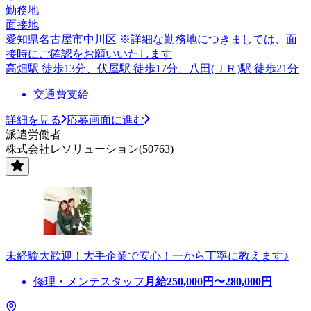
勤務地
面接地
愛知県名古屋市中川区 ※詳細な勤務地につきましては、面
接時にご確認をお願いいたします
高畑駅 徒歩13分、伏屋駅 徒歩17分、八田(ＪＲ)駅 徒歩21分
交通費支給
詳細を見る
応募画面に進む
派遣労働者
株式会社レソリューション(50763)
未経験大歓迎！大手企業で安心！一から丁寧に教えます♪
修理・メンテスタッフ
月給
250,000
円〜
280,000
円