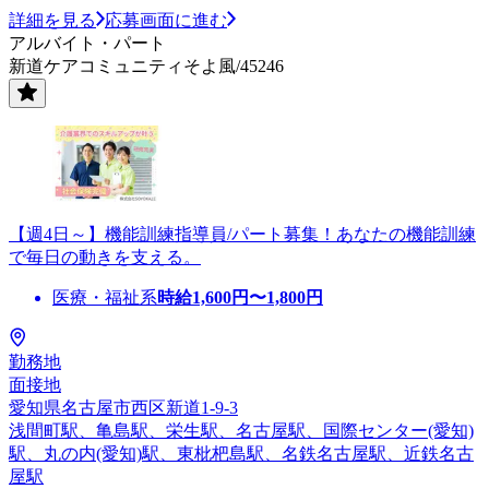
詳細を見る
応募画面に進む
アルバイト・パート
新道ケアコミュニティそよ風/45246
【週4日～】機能訓練指導員/パート募集！あなたの機能訓練
で毎日の動きを支える。
医療・福祉系
時給
1,600
円〜
1,800
円
勤務地
面接地
愛知県名古屋市西区新道1-9-3
浅間町駅、亀島駅、栄生駅、名古屋駅、国際センター(愛知)
駅、丸の内(愛知)駅、東枇杷島駅、名鉄名古屋駅、近鉄名古
屋駅