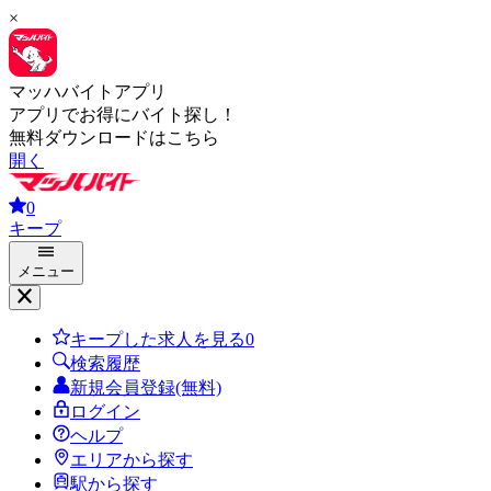
×
マッハバイトアプリ
アプリでお得にバイト探し！
無料ダウンロードはこちら
開く
0
キープ
メニュー
キープした求人を見る
0
検索履歴
新規会員登録(無料)
ログイン
ヘルプ
エリアから探す
駅から探す