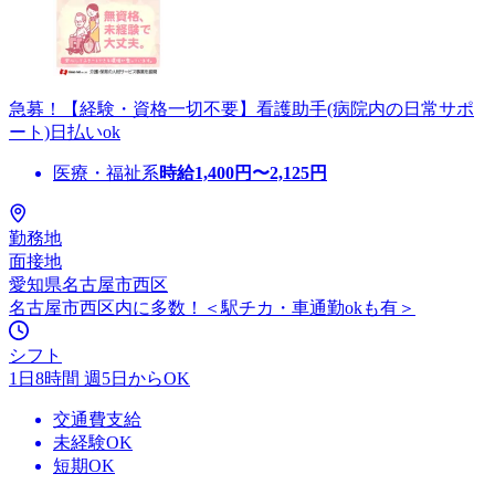
急募！【経験・資格一切不要】看護助手(病院内の日常サポ
ート)日払いok
医療・福祉系
時給
1,400
円〜
2,125
円
勤務地
面接地
愛知県名古屋市西区
名古屋市西区内に多数！＜駅チカ・車通勤okも有＞
シフト
1日8時間 週5日からOK
交通費支給
未経験OK
短期OK