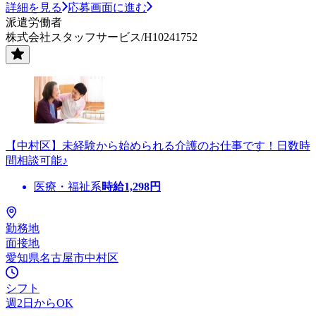
詳細を見る
応募画面に進む
派遣労働者
株式会社スタッフサービス/H10241752
【中村区】未経験から始められる介護のお仕事です！日数時
間相談可能♪
医療・福祉系
時給
1,298
円
勤務地
面接地
愛知県名古屋市中村区
シフト
週2日からOK