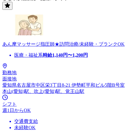
あん摩マッサージ指圧師★訪問治療/未経験・ブランクOK
医療・福祉系
時給
1,140
円〜
1,200
円
勤務地
面接地
愛知県名古屋市中区栄3丁目8-21 伊勢町平和ビル5階B号室
本山(愛知)駅、吹上(愛知)駅、覚王山駅
シフト
週1日からOK
交通費支給
未経験OK