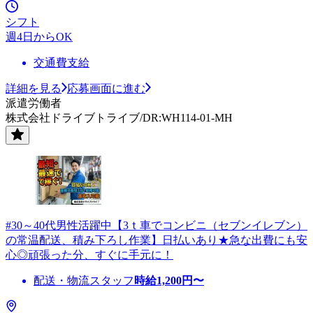
シフト
週4日からOK
交通費支給
詳細を見る
応募画面に進む
派遣労働者
株式会社ドライブトライブ/DR:WH114-01-MH
#30～40代男性活躍中【3ｔ車でコンビニ（セブンイレブン）
の常温配送、積み下ろし作業】日払いあり★急な出費にも安
心◎頑張った分、すぐに手元に！
配送・物流スタッフ
時給
1,200
円〜