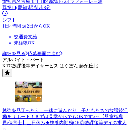
愛知県名古屋市守山区新城16-23 ラフォーレ三浦
瓢箪山(愛知)駅 徒歩8分
シフト
1日4時間 週2日からOK
交通費支給
未経験OK
詳細を見る
応募画面に進む
アルバイト・パート
KTC放課後等デイサービス はぐぽん 藤が丘北
勉強を見守ったり、一緒に遊んだり、子どもたちの放課後活
動をサポート！まずは見学からでもOKです♪～【児童指導
員/保育士】土日休み★扶養内勤務OK◎放課後等デイの求人
～