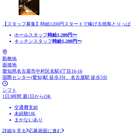
【スタッフ募集】時給1200円スタートで稼げる焼鳥とりっぱ
ホールスタッフ
時給
1,200
円〜
キッチンスタッフ
時給
1,200
円〜
勤務地
面接地
愛知県名古屋市中村区名駅4丁目16-16
国際センター(愛知)駅 徒歩3分、名古屋駅 徒歩5分
シフト
1日3時間 週1日からOK
交通費支給
未経験OK
まかないあり
詳細を見る
応募画面に進む