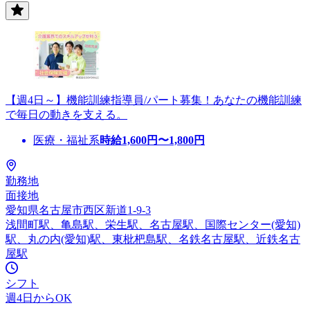
【週4日～】機能訓練指導員/パート募集！あなたの機能訓練
で毎日の動きを支える。
医療・福祉系
時給
1,600
円〜
1,800
円
勤務地
面接地
愛知県名古屋市西区新道1-9-3
浅間町駅、亀島駅、栄生駅、名古屋駅、国際センター(愛知)
駅、丸の内(愛知)駅、東枇杷島駅、名鉄名古屋駅、近鉄名古
屋駅
シフト
週4日からOK