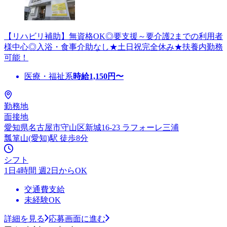
【リハビリ補助】無資格OK◎要支援～要介護2までの利用者
様中心◎入浴・食事介助なし★土日祝完全休み★扶養内勤務
可能！
医療・福祉系
時給
1,150
円〜
勤務地
面接地
愛知県名古屋市守山区新城16-23 ラフォーレ三浦
瓢箪山(愛知)駅 徒歩8分
シフト
1日4時間 週2日からOK
交通費支給
未経験OK
詳細を見る
応募画面に進む