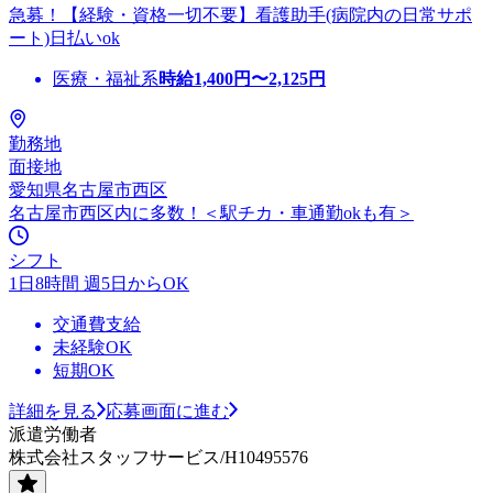
急募！【経験・資格一切不要】看護助手(病院内の日常サポ
ート)日払いok
医療・福祉系
時給
1,400
円〜
2,125
円
勤務地
面接地
愛知県名古屋市西区
名古屋市西区内に多数！＜駅チカ・車通勤okも有＞
シフト
1日8時間 週5日からOK
交通費支給
未経験OK
短期OK
詳細を見る
応募画面に進む
派遣労働者
株式会社スタッフサービス/H10495576