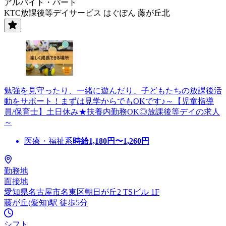
アルバイト・パート
KTC放課後等デイサービス はぐぽん 藤が丘北
勉強を見守ったり、一緒に遊んだり、子どもたちの放課後活
動をサポート！まずは見学からでもOKです♪～【児童指導
員/保育士】土日休み★扶養内勤務OK◎放課後等デイの求人
～
医療・福祉系
時給
1,180
円〜
1,260
円
勤務地
面接地
愛知県名古屋市名東区朝日が丘2 TSビル 1F
藤が丘(愛知)駅 徒歩5分
シフト