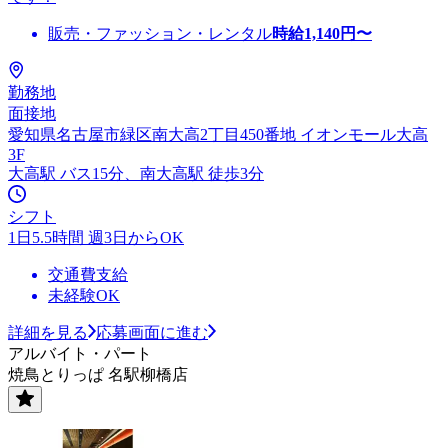
販売・ファッション・レンタル
時給
1,140
円〜
勤務地
面接地
愛知県名古屋市緑区南大高2丁目450番地 イオンモール大高
3F
大高駅 バス15分、南大高駅 徒歩3分
シフト
1日5.5時間 週3日からOK
交通費支給
未経験OK
詳細を見る
応募画面に進む
アルバイト・パート
焼鳥とりっぱ 名駅柳橋店