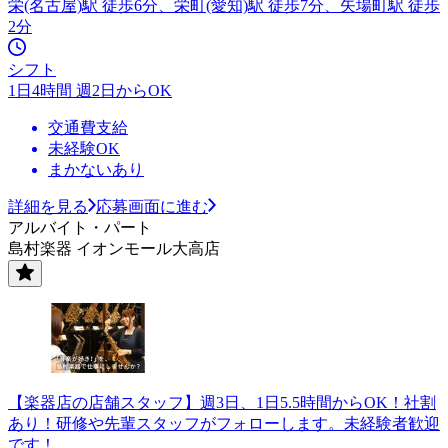
栄(名古屋)駅 徒歩6分、栄町(愛知)駅 徒歩7分、矢場町駅 徒歩
2分
シフト
1日4時間 週2日からOK
交通費支給
未経験OK
まかないあり
詳細を見る
応募画面に進む
アルバイト・パート
島村楽器 イオンモール大高店
【楽器店の店舗スタッフ】週3日、1日5.5時間からOK！社割
あり！研修や先輩スタッフがフォローします。未経験者歓迎
です！