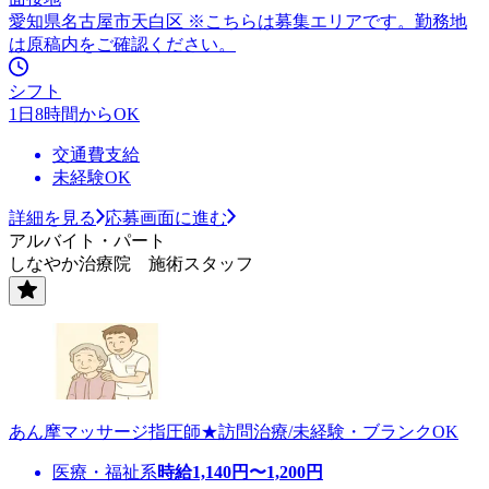
愛知県名古屋市天白区 ※こちらは募集エリアです。勤務地
は原稿内をご確認ください。
シフト
1日8時間からOK
交通費支給
未経験OK
詳細を見る
応募画面に進む
アルバイト・パート
しなやか治療院 施術スタッフ
あん摩マッサージ指圧師★訪問治療/未経験・ブランクOK
医療・福祉系
時給
1,140
円〜
1,200
円