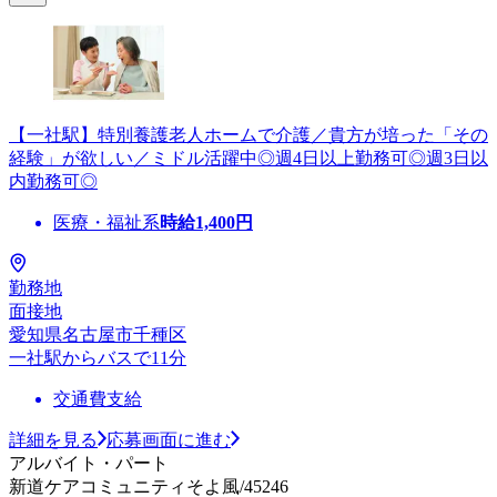
【一社駅】特別養護老人ホームで介護／貴方が培った「その
経験」が欲しい／ミドル活躍中◎週4日以上勤務可◎週3日以
内勤務可◎
医療・福祉系
時給
1,400
円
勤務地
面接地
愛知県名古屋市千種区
一社駅からバスで11分
交通費支給
詳細を見る
応募画面に進む
アルバイト・パート
新道ケアコミュニティそよ風/45246