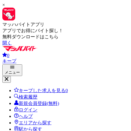
×
マッハバイトアプリ
アプリでお得にバイト探し！
無料ダウンロードはこちら
開く
0
キープ
メニュー
キープした求人を見る
0
検索履歴
新規会員登録(無料)
ログイン
ヘルプ
エリアから探す
駅から探す