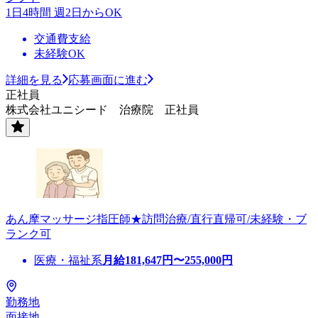
1日4時間 週2日からOK
交通費支給
未経験OK
詳細を見る
応募画面に進む
正社員
株式会社ユニシード 治療院 正社員
あん摩マッサージ指圧師★訪問治療/直行直帰可/未経験・ブ
ランク可
医療・福祉系
月給
181,647
円〜
255,000
円
勤務地
面接地