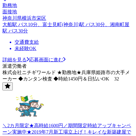
勤務地
面接地
神奈川県横浜市栄区
大船駅 バス10分、富士見町(神奈川)駅 バス30分、湘南町屋
駅 バス30分
交通費支給
未経験OK
詳細を見る
応募画面に進む
派遣労働者
株式会社ニチギワールド ★勤務地★兵庫県姫路市の大手メ
ーカー ◆カンタン検査 ◆時給1450円＆日払いOK 32
＼2カ月限定★高時給1600円／期間限定時給アップキャンペ
ーン実施中★2019年7月新工場立上げ！キレイな新築建屋で