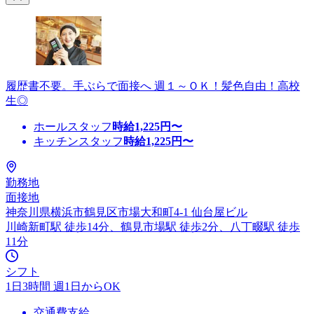
履歴書不要。手ぶらで面接へ 週１～ＯＫ！髪色自由！高校
生◎
ホールスタッフ
時給
1,225
円〜
キッチンスタッフ
時給
1,225
円〜
勤務地
面接地
神奈川県横浜市鶴見区市場大和町4-1 仙台屋ビル
川崎新町駅 徒歩14分、鶴見市場駅 徒歩2分、八丁畷駅 徒歩
11分
シフト
1日3時間 週1日からOK
交通費支給