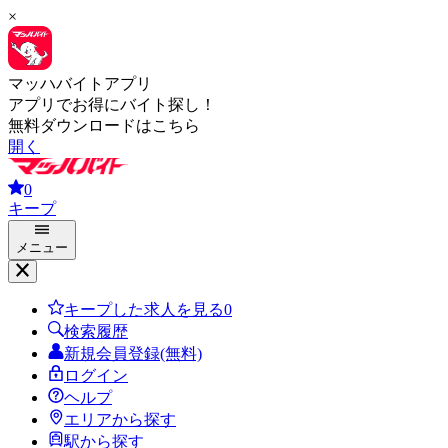
×
マッハバイトアプリ
アプリでお得にバイト探し！
無料ダウンロードはこちら
開く
0
キープ
メニュー
キープした求人を見る
0
検索履歴
新規会員登録(無料)
ログイン
ヘルプ
エリアから探す
駅から探す