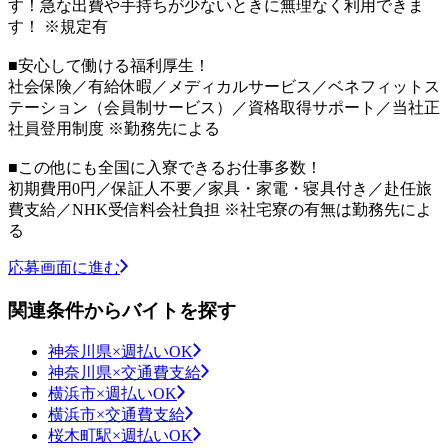
す！急な出費や手持ちが少ないときに無理なく利用できま
す！ ※規定有
■安心して働ける福利厚生！
社会保険／有給休暇／メディカルサービス／ベネフィットス
テーション（会員制サービス）／資格取得サポート／当社正
社員登用制度 ※勤務先による
■この他にも全国に入寮できるお仕事多数！
初期費用0円／保証人不要／家具・家電・寝具付き／赴任旅
費支給／NHK受信料会社負担 ※社宅寮の有無は勤務先によ
る
応募画面に進む
関連条件からバイトを探す
神奈川県×週払いOK
神奈川県×交通費支給
横浜市×週払いOK
横浜市×交通費支給
桜木町駅×週払いOK