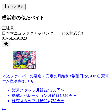
もっと見る
横浜市の似たバイト
正社員
日本マニュファクチャリングサービス株式会社
01/yoko191023
＜光ファイバーの製造＞安定の月給制♪希望日払いOK◎家電
付き単身寮あり★
製造スタッフ
月給
224,750
円〜
機械オペレーション
月給
224,750
円〜
検査スタッフ
月給
224,750
円〜