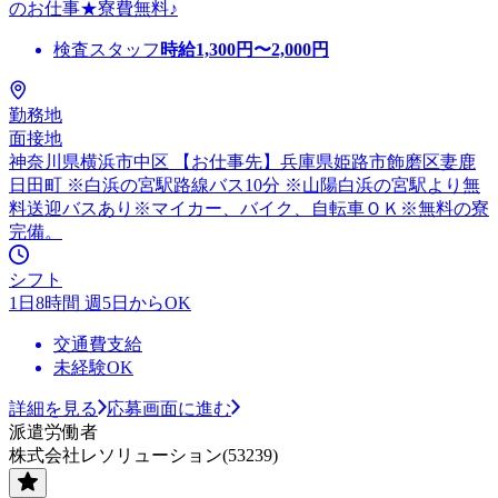
のお仕事★寮費無料♪
検査スタッフ
時給
1,300
円〜
2,000
円
勤務地
面接地
神奈川県横浜市中区 【お仕事先】兵庫県姫路市飾磨区妻鹿
日田町 ※白浜の宮駅路線バス10分 ※山陽白浜の宮駅より無
料送迎バスあり※マイカー、バイク、自転車ＯＫ※無料の寮
完備。
シフト
1日8時間 週5日からOK
交通費支給
未経験OK
詳細を見る
応募画面に進む
派遣労働者
株式会社レソリューション(53239)