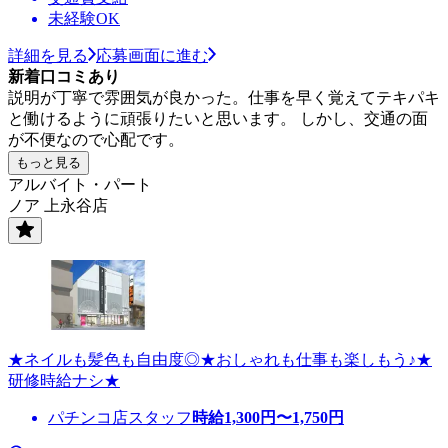
未経験OK
詳細を見る
応募画面に進む
新着口コミあり
説明が丁寧で雰囲気が良かった。仕事を早く覚えてテキパキ
と働けるように頑張りたいと思います。 しかし、交通の面
が不便なので心配です。
もっと見る
アルバイト・パート
ノア 上永谷店
★ネイルも髪色も自由度◎★おしゃれも仕事も楽しもう♪★
研修時給ナシ★
パチンコ店スタッフ
時給
1,300
円〜
1,750
円