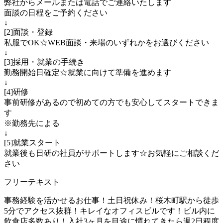
弊社からメールまたは電話でご連絡いたします
面談の日程をご予約ください
↓
[2]面談・登録
私服でOK☆WEB面談・来場のいずれかをお選びください
↓
[3]採用・就業の手続き
勤務開始日確定☆就業に向けて準備を進めます
↓
[4]研修
事前研修があるので初めての方でも安心してスタートできま
す
※勤務先による
↓
[5]就業スタート
就業後も日研の社員がサポートします☆お気軽にご相談くだ
さい
フリーテキスト
事務経験を活かせるお仕事！土日祝休み！桜木町駅から徒歩
5分でアクセス抜群！キレイなオフィスビルです！ビル内に
飲食店多数あり！入社3ヶ月を目途に慣れてきたら週2日程度