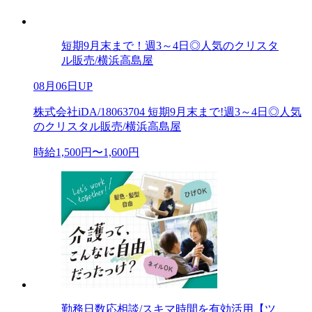
短期9月末まで！週3～4日◎人気のクリスタ
ル販売/横浜高島屋
08月06日UP
株式会社iDA/18063704 短期9月末まで!週3～4日◎人気
のクリスタル販売/横浜高島屋
時給1,500円〜1,600円
勤務日数応相談/スキマ時間を有効活用【ツ