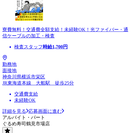
寮費無料！交通費全額支給！未経験OK！光ファイバー・通
信ケーブルの加工・検査
検査スタッフ
時給
1,700
円
勤務地
面接地
神奈川県横浜市栄区
JR東海道本線 大船駅 徒歩25分
交通費支給
未経験OK
詳細を見る
応募画面に進む
アルバイト・パート
ぐるめ寿司鶴見市場店