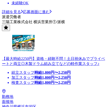
未経験OK
詳細を見る
応募画面に進む
派遣労働者
三陽工業株式会社 横浜営業所①/派横
【最大時給2250円】資格・経験不問！土日祝休みでプライベ
ートと両立◎木製ドラム組み立てなどの軽作業スタッフ♪
組立スタッフ
時給
1,800
円〜
2,250
円
加工スタッフ
時給
1,800
円〜
2,250
円
検査スタッフ
時給
1,800
円〜
2,250
円
勤務地
面接地
神奈川県横浜市栄区