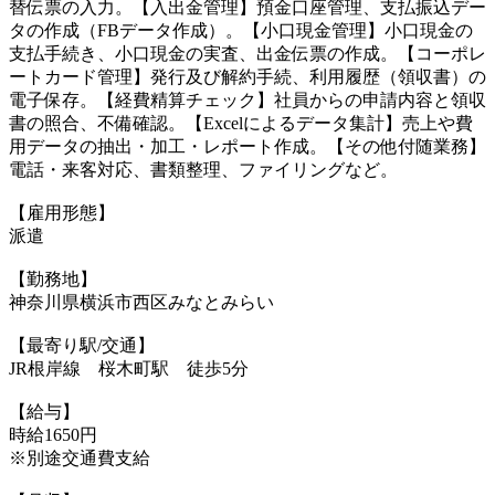
替伝票の入力。【入出金管理】預金口座管理、支払振込デー
タの作成（FBデータ作成）。【小口現金管理】小口現金の
支払手続き、小口現金の実査、出金伝票の作成。【コーポレ
ートカード管理】発行及び解約手続、利用履歴（領収書）の
電子保存。【経費精算チェック】社員からの申請内容と領収
書の照合、不備確認。【Excelによるデータ集計】売上や費
用データの抽出・加工・レポート作成。【その他付随業務】
電話・来客対応、書類整理、ファイリングなど。
【雇用形態】
派遣
【勤務地】
神奈川県横浜市西区みなとみらい
【最寄り駅/交通】
JR根岸線 桜木町駅 徒歩5分
【給与】
時給1650円
※別途交通費支給