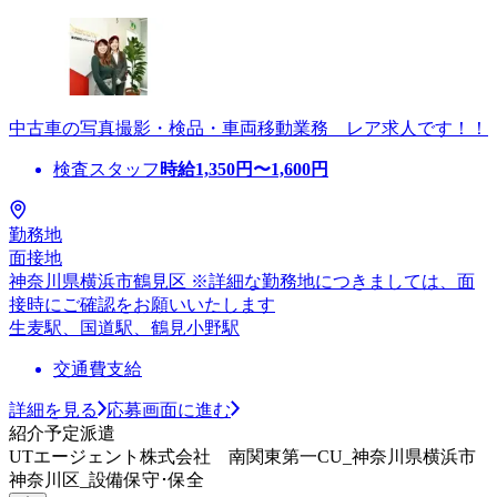
中古車の写真撮影・検品・車両移動業務 レア求人です！！
検査スタッフ
時給
1,350
円〜
1,600
円
勤務地
面接地
神奈川県横浜市鶴見区 ※詳細な勤務地につきましては、面
接時にご確認をお願いいたします
生麦駅、国道駅、鶴見小野駅
交通費支給
詳細を見る
応募画面に進む
紹介予定派遣
UTエージェント株式会社 南関東第一CU_神奈川県横浜市
神奈川区_設備保守･保全