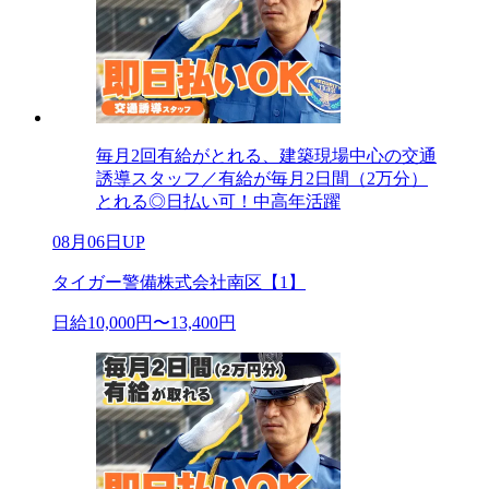
毎月2回有給がとれる、建築現場中心の交通
誘導スタッフ／有給が毎月2日間（2万分）
とれる◎日払い可！中高年活躍
08月06日UP
タイガー警備株式会社南区【1】
日給10,000円〜13,400円