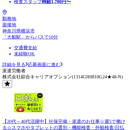
検査スタッフ
時給
1,700
円〜
勤務地
面接地
神奈川県横浜市
「大船駅」からバスで10分
交通費支給
未経験OK
詳細を見る
応募画面に進む
派遣労働者
株式会社綜合キャリアオプション(1314GH0810G24★48-N)
【20代～40代活躍中】社保完備・派遣のお仕事☆週5で働け
る☆スマホやタブレットの選別・機能検査・外観検査/日払