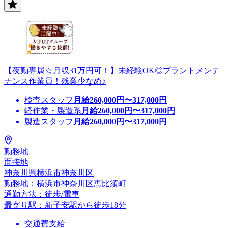
【夜勤専属☆月収31万円可！】未経験OK◎プラントメンテ
ナンス作業員！残業少なめ♪
検査スタッフ
月給
260,000
円〜
317,000
円
軽作業・製造系
月給
260,000
円〜
317,000
円
製造スタッフ
月給
260,000
円〜
317,000
円
勤務地
面接地
神奈川県横浜市神奈川区
勤務地：横浜市神奈川区恵比須町
通勤方法：徒歩/電車
最寄り駅：新子安駅から徒歩18分
交通費支給