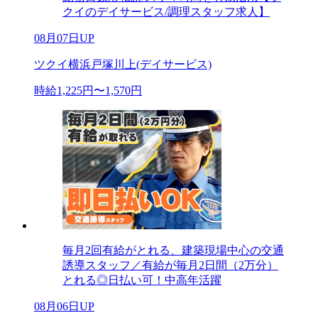
クイのデイサービス/調理スタッフ求人】
08月07日UP
ツクイ横浜戸塚川上(デイサービス)
時給1,225円〜1,570円
毎月2回有給がとれる、建築現場中心の交通
誘導スタッフ／有給が毎月2日間（2万分）
とれる◎日払い可！中高年活躍
08月06日UP