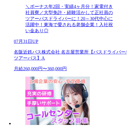
＼ボーナス年2回・実績4ヶ月分！家電付き
社員寮／大型免許・経験活かして正社員の
ツアーバスドライバーに！20～30代中心に
活躍中！東海で愛される老舗企業！入社祝
い金あり◎
07月31日UP
名阪近鉄バス株式会社 名古屋営業所【バスドライバー/
ツアーバス】A
月給260,000円〜360,000円