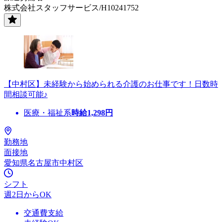
株式会社スタッフサービス/H10241752
【中村区】未経験から始められる介護のお仕事です！日数時
間相談可能♪
医療・福祉系
時給
1,298
円
勤務地
面接地
愛知県名古屋市中村区
シフト
週2日からOK
交通費支給