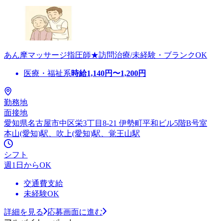
あん摩マッサージ指圧師★訪問治療/未経験・ブランクOK
医療・福祉系
時給
1,140
円〜
1,200
円
勤務地
面接地
愛知県名古屋市中区栄3丁目8-21 伊勢町平和ビル5階B号室
本山(愛知)駅、吹上(愛知)駅、覚王山駅
シフト
週1日からOK
交通費支給
未経験OK
詳細を見る
応募画面に進む