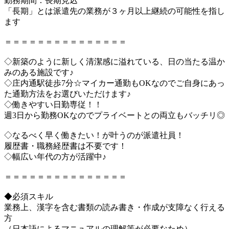
勤務期間：長期見込
「長期」とは派遣先の業務が３ヶ月以上継続の可能性を指し
ます
＝＝＝＝＝＝＝＝＝＝＝＝＝＝＝
◇新築のように新しく清潔感に溢れている、日の当たる温か
みのある施設です♪
◇庄内通駅徒歩7分☆マイカー通勤もOKなのでご自身にあっ
た通勤方法をお選びいただけます♪
◇働きやすい日勤専従！！
週3日から勤務OKなのでプライベートとの両立もバッチリ◎
◇なるべく早く働きたい！が叶うのが派遣社員！
履歴書・職務経歴書は不要です！
◇幅広い年代の方が活躍中♪
＝＝＝＝＝＝＝＝＝＝＝＝＝＝＝
◆必須スキル
業務上、漢字を含む書類の読み書き・作成が支障なく行える
方
（日本語によるマニュアルの理解等が必要なため）