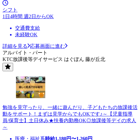
シフト
1日4時間 週2日からOK
交通費支給
未経験OK
詳細を見る
応募画面に進む
アルバイト・パート
KTC放課後等デイサービス はぐぽん 藤が丘北
勉強を見守ったり、一緒に遊んだり、子どもたちの放課後活
動をサポート！まずは見学からでもOKです♪～【児童指導
員/保育士】土日休み★扶養内勤務OK◎放課後等デイの求人
～
医療・福祉系
時給
1,180
円〜
1,260
円