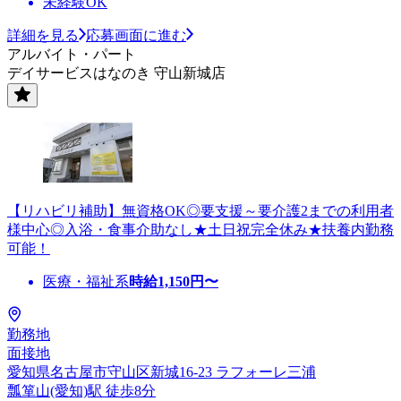
未経験OK
詳細を見る
応募画面に進む
アルバイト・パート
デイサービスはなのき 守山新城店
【リハビリ補助】無資格OK◎要支援～要介護2までの利用者
様中心◎入浴・食事介助なし★土日祝完全休み★扶養内勤務
可能！
医療・福祉系
時給
1,150
円〜
勤務地
面接地
愛知県名古屋市守山区新城16-23 ラフォーレ三浦
瓢箪山(愛知)駅 徒歩8分