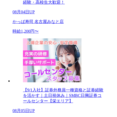
経験・高校生大歓迎！
08月04日UP
かっぱ寿司 名古屋みなと店
時給1,200円〜
【9/1入社】証券外務員一種資格と証券経験
を活かす｜土日祝休み｜SMBC日興証券コ
ールセンター【栄エリア】
08月05日UP