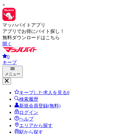
×
マッハバイトアプリ
アプリでお得にバイト探し！
無料ダウンロードはこちら
開く
0
キープ
メニュー
キープした求人を見る
0
検索履歴
新規会員登録(無料)
ログイン
ヘルプ
エリアから探す
駅から探す