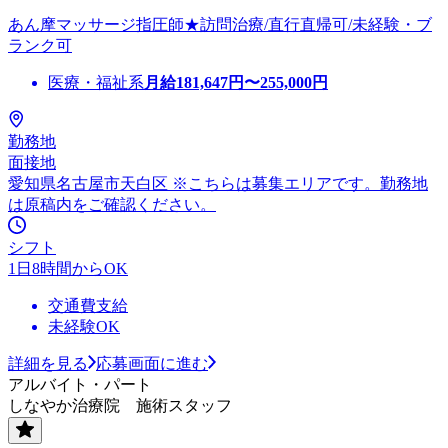
あん摩マッサージ指圧師★訪問治療/直行直帰可/未経験・ブ
ランク可
医療・福祉系
月給
181,647
円〜
255,000
円
勤務地
面接地
愛知県名古屋市天白区 ※こちらは募集エリアです。勤務地
は原稿内をご確認ください。
シフト
1日8時間からOK
交通費支給
未経験OK
詳細を見る
応募画面に進む
アルバイト・パート
しなやか治療院 施術スタッフ