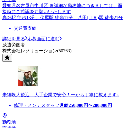
愛知県名古屋市中川区 ※詳細な勤務地につきましては、面
接時にご確認をお願いいたします
高畑駅 徒歩13分、伏屋駅 徒歩17分、八田(ＪＲ)駅 徒歩21分
交通費支給
詳細を見る
応募画面に進む
派遣労働者
株式会社レソリューション(50763)
未経験大歓迎！大手企業で安心！一から丁寧に教えます♪
修理・メンテスタッフ
月給
250,000
円〜
280,000
円
勤務地