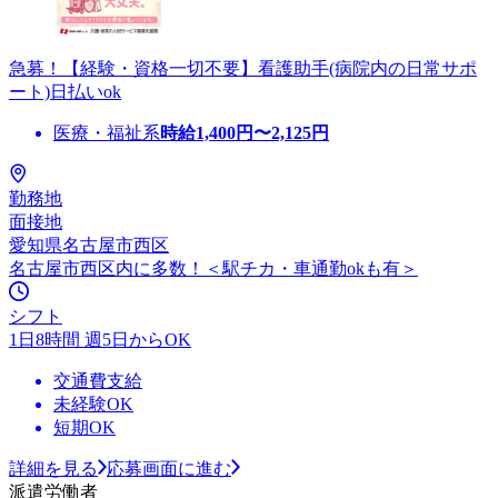
急募！【経験・資格一切不要】看護助手(病院内の日常サポ
ート)日払いok
医療・福祉系
時給
1,400
円〜
2,125
円
勤務地
面接地
愛知県名古屋市西区
名古屋市西区内に多数！＜駅チカ・車通勤okも有＞
シフト
1日8時間 週5日からOK
交通費支給
未経験OK
短期OK
詳細を見る
応募画面に進む
派遣労働者