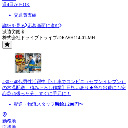
週4日からOK
交通費支給
詳細を見る
応募画面に進む
派遣労働者
株式会社ドライブトライブ/DR:WH114-01-MH
#30～40代男性活躍中【3ｔ車でコンビニ（セブンイレブン）
の常温配送、積み下ろし作業】日払いあり★急な出費にも安
心◎頑張った分、すぐに手元に！
配送・物流スタッフ
時給
1,200
円〜
勤務地
面接地