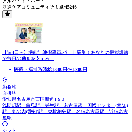
アルバイト・パート
新道ケアコミュニティそよ風/45246
【週4日～】機能訓練指導員/パート募集！あなたの機能訓練
で毎日の動きを支える。
医療・福祉系
時給
1,600
円〜
1,800
円
勤務地
面接地
愛知県名古屋市西区新道1-9-3
浅間町駅、亀島駅、栄生駅、名古屋駅、国際センター(愛知)
駅、丸の内(愛知)駅、東枇杷島駅、名鉄名古屋駅、近鉄名古
屋駅
シフト