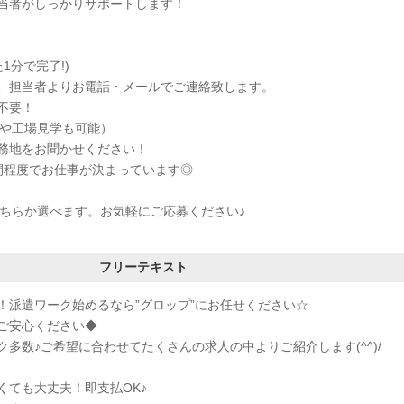
当者がしっかりサポートします！
た1分で完了!)
、担当者よりお電話・メールでご連絡致します。
不要！
接や工場見学も可能）
務地をお聞かせください！
程度でお仕事が決まっています◎
どちらか選べます。お気軽にご応募ください♪
フリーテキスト
！派遣ワーク始めるなら”グロップ”にお任せください☆
ご安心ください◆
多数♪ご希望に合わせてたくさんの求人の中よりご紹介します(^^)/
くても大丈夫！即支払OK♪