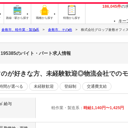
186,045件
の
す
路線・駅から探す
職種から探す
特徴から探す
キー
倉敷市、軽作業・製造系
倉敷市、その他
株式会社グロップ倉敷オフィス/KR
 195385のバイト・パート求人情報
すのが好きな方、未経験歓迎◎物流会社でのモ
時間が選べる
未経験歓迎
登録制
交通費支給
給与
軽作業・製造系：
時給1,140円〜1,425円