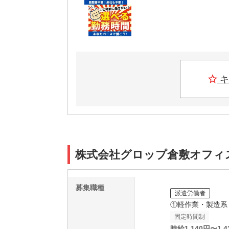
キ
株式会社グロップ倉敷オフィス/K
募集職種
派遣労働者
①軽作業・製造系
固定時間制
時給
1,140
円〜
1,4