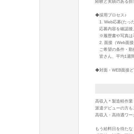
経験と実績のある担
◆採用プロセス♪
1. Web応募(たっ
応募内容を確認後
※履歴書や写真は
2. 面接（Web面
ご希望の条件・勤
皆さん、平均1週間
◆対面・WEB面接
高収入＊製造軽作業
派遣デビューの方も
高収入・高待遇ワーク
もう給料日を待たな