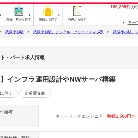
186,295件
の
す
路線・駅から探す
職種から探す
特徴から探す
キー
武蔵小杉駅
武蔵小杉駅、デジタル・クリエイティブ系
武蔵小杉駅、
バイト・パート求人情報
ンス】インフラ運用設計やNWサーバ構築
に付く
交通費支給
給与
ネットワークエンジニア：
時給1,500円〜