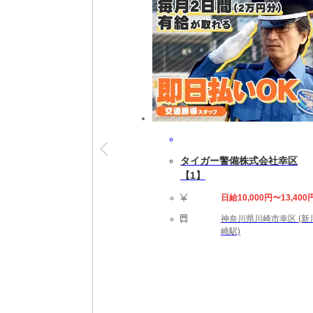
就業開始後も専属担当者がしっかりフォロー
※就業開始前に来社が必要な場合があります
【勤務詳細】
08:45～17:30 実働7時間45分 休憩60分 
シフト制
即日～長期(3ヶ月以上)
★勤務スタート日はご相談可能です。ご就業
タイガー警備株式会社幸区
【勤務地備考】
【1】
◆職場の環境：【たばこ：禁煙】
日給10,000円〜13,400
【応募資格】
神奈川県川崎市幸区 (新
【こんなスキルや経験のある方を歓迎します
崎駅)
【給与備考】
【月収例】23万2500円＝時給1500円×15
★時給は経験・スキルによって優遇します。