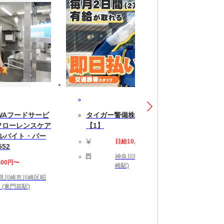
WAフードサービ
タイガー警備株式会社川崎区
フローレンスケア
【1】
ルバイト・パー
日給10,000円〜13,400円
52
神奈川県川崎市川崎区 (川
400円〜
崎駅)
県川崎市川崎区昭
6 (東門前駅)