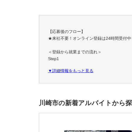
【応募後のフロー】
★来社不要！オンライン登録は24時間受付中
＜登録から就業までの流れ＞
Step1
スマホやPCで簡単！オンライン登録
▼詳細情報をもっと見る
職務経歴・希望条件など、フォームに必要事
Step2
あなたにぴったりのお仕事をご紹介
ご希望条件やスキルに合わせて、お仕事をご
川崎市の新着アルバイトから
一緒に理想の職場を見つけましょう！
Step3
安心サポートで就業スタート！