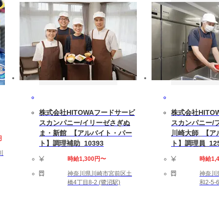
します
残業は10～20(時間/月)です。
中の方もお気軽にご相談ください。
株式会社HITOWAフードサービ
株式会社HITO
スカンパニー/イリーゼさぎぬ
スカンパニー/
ま・新館_【アルバイト・パー
川崎大師_【ア
円
ト】調理補助_10393
ト】調理員_125
川
！】 ・インフラエンジニア経験
時給1,300円〜
時給1,
神奈川県川崎市宮前区土
神奈川
橋4丁目8-2 (鷺沼駅)
和2-5-
5時間（残業代別途）