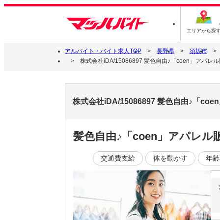
エリアから探
アルバイト・バイト求人TOP
長野県
須坂市
株式会社iDA/15086897 髪色自由♪「coen」アパ
株式会社iDA/15086897 髪色自由♪
髪色自由♪「coen」アパレル
交通費支給
体を動かす
年齢