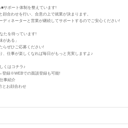
る■サポート体制を整えています!
と顔合わせを行い、合意の上で就業が決まります。
ーディネーターと営業が継続してサポートするのでご安心ください!
なたを待っています!
味がある」
たらぜひご応募ください!
り、仕事が楽しくなれば毎日がもっと充実しますよ♪
しくはコチラ♪
→登録※WEBでの面談登録も可能!
お仕事紹介
の方とお顔合わせ