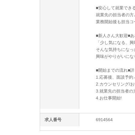
■安心して就業でき
就業先の担当者の方
業務開始後も担当コ
■新人さん大歓迎■あ
「少し気になる、興
そんな気持ちになっ
興味がやりがいにな
■開始までの流れ■詳
1.応募後、面談予約
2.カウンセリング/
3.就業先の担当者
4.お仕事開始!
求人番号
6914564