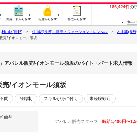
186,424件
の
す
路線・駅から探す
職種から探す
特徴から探す
キー
村山駅(長野)
村山駅(長野)、販売・ファッション・レンタル
村山駅(長
レル販売/イオンモール須坂
「coen」アパレル販売/イオンモール須坂のバイト・パート求人情報
販売/イオンモール須坂
不問
登録制
スキルが身に付く
未経験歓迎
給与
アパレル販売スタッフ：
時給1,400円〜1,5