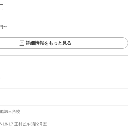
ト
円〜
詳細情報をもっと見る
分
 船堀三角校
18-17 正村ビル3階2号室