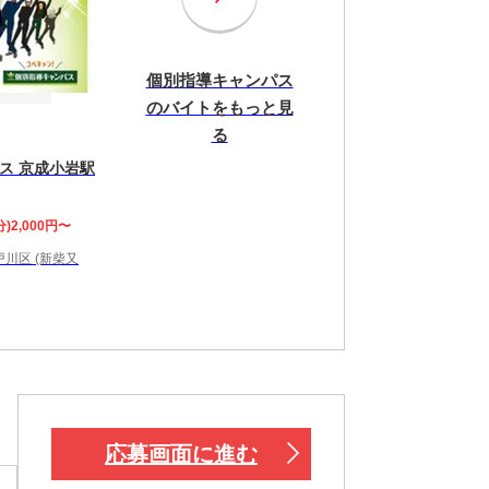
個別指導キャンパス
のバイトをもっと見
る
ス 京成小岩駅
分)2,000円〜
川区 (新柴又
応募画面に進む