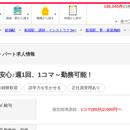
186,045件
の
す
路線・駅から探す
職種から探す
特徴から探す
キー
船堀駅
船堀駅、講師・インストラクター
船堀駅、塾・家庭教師
・パート求人情報
心♪週1回、1コマ～勤務可能！
未経験歓迎
語学力を生かせる
正社員登用あり
給与
個別指導講師：
1コマ(80分)2,000円〜