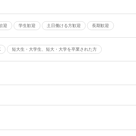
歓迎
学生歓迎
土日働ける方歓迎
長期歓迎
K
短大生・大学生、短大・大学を卒業された方