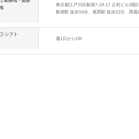
勤務地・面接
東京都江戸川区船堀7-18-17 正村ビル3階
地
船堀駅 徒歩14分、葛西駅 徒歩22分、西葛
シフト
週1日からOK