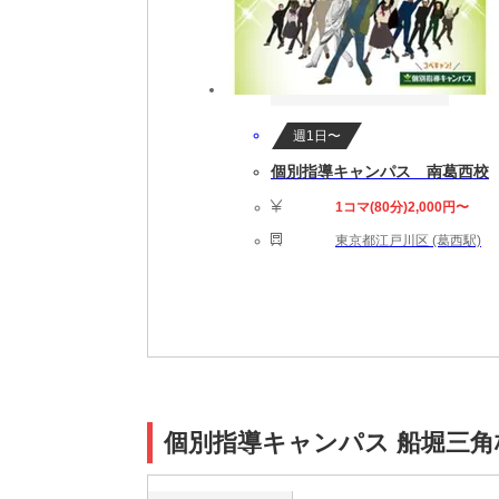
週1日〜
個別指導キャンパス 南葛西校
1コマ(80分)2,000円〜
東京都江戸川区 (葛西駅)
個別指導キャンパス 船堀三