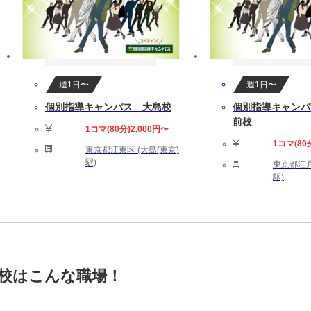
週1日〜
週1日〜
個別指導キャンパス 大島校
個別指導キャンパ
前校
1コマ(80分)2,000円〜
1コマ(80
東京都江東区 (大島(東京)
駅)
東京都江戸
駅)
角校はこんな職場！