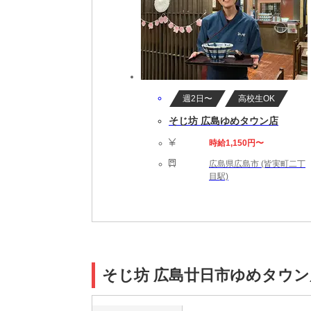
週2日〜
高校生OK
そじ坊 広島ゆめタウン店
時給1,150円〜
広島県広島市 (皆実町二丁
目駅)
そじ坊 広島廿日市ゆめタウ