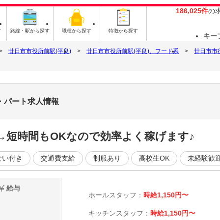
186,025件
の
す
路線・駅から探す
職種から探す
特徴から探す
キー
廿日市市役所前駅(平良)
廿日市市役所前駅(平良)、フード系
廿日市市
・パート求人情報
→短時間もOKなので効率よく稼げます♪
ない付き
交通費支給
制服あり
高校生OK
未経験歓
給与
ホールスタッフ：
時給1,150円〜
キッチンスタッフ：
時給1,150円〜