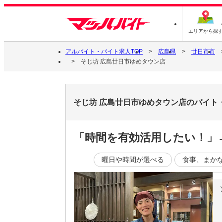
エリアから探
アルバイト・バイト求人TOP
広島県
廿日市市
そじ坊 広島廿日市ゆめタウン店
そじ坊 広島廿日市ゆめタウン店のバイト
「時間を有効活用したい！」
曜日や時間が選べる
食事、まか