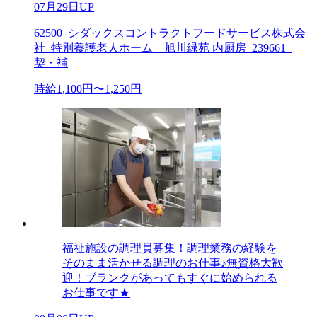
07月29日UP
62500_シダックスコントラクトフードサービス株式会
社_特別養護老人ホーム 旭川緑苑 内厨房_239661_
契・補
時給1,100円〜1,250円
福祉施設の調理員募集！調理業務の経験を
そのまま活かせる調理のお仕事♪無資格大歓
迎！ブランクがあってもすぐに始められる
お仕事です★