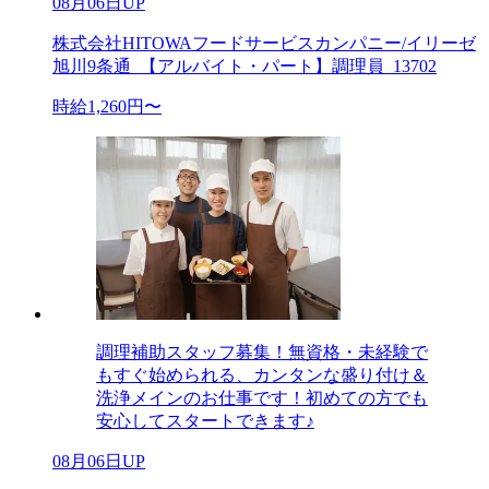
08月06日UP
株式会社HITOWAフードサービスカンパニー/イリーゼ
旭川9条通_【アルバイト・パート】調理員_13702
時給1,260円〜
調理補助スタッフ募集！無資格・未経験で
もすぐ始められる、カンタンな盛り付け＆
洗浄メインのお仕事です！初めての方でも
安心してスタートできます♪
08月06日UP