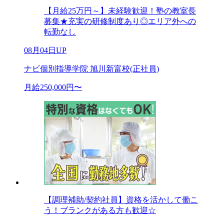
【月給25万円～】未経験歓迎！塾の教室長
募集★充実の研修制度あり◎エリア外への
転勤なし
08月04日UP
ナビ個別指導学院 旭川新富校(正社員)
月給250,000円〜
【調理補助/契約社員】資格を活かして働こ
う！ブランクがある方も歓迎☆