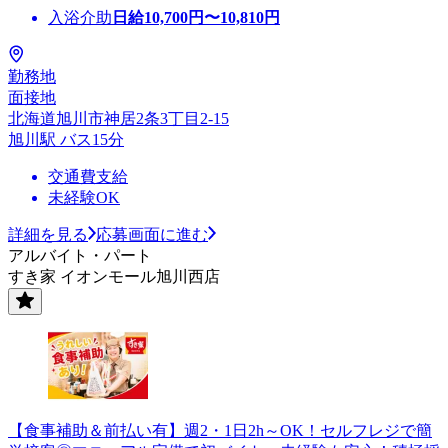
入浴介助
日給
10,700
円〜
10,810
円
勤務地
面接地
北海道旭川市神居2条3丁目2-15
旭川駅 バス15分
交通費支給
未経験OK
詳細を見る
応募画面に進む
アルバイト・パート
すき家 イオンモール旭川西店
【食事補助＆前払い有】週2・1日2h～OK！セルフレジで簡