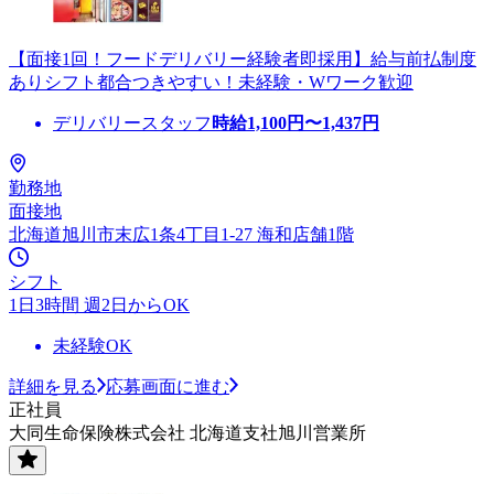
【面接1回！フードデリバリー経験者即採用】給与前払制度
ありシフト都合つきやすい！未経験・Wワーク歓迎
デリバリースタッフ
時給
1,100
円〜
1,437
円
勤務地
面接地
北海道旭川市末広1条4丁目1-27 海和店舗1階
シフト
1日3時間 週2日からOK
未経験OK
詳細を見る
応募画面に進む
正社員
大同生命保険株式会社 北海道支社旭川営業所