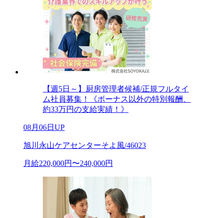
【週5日～】厨房管理者候補/正規フルタイ
ム社員募集！《ボーナス以外の特別報酬、
約33万円の支給実績！》
08月06日UP
旭川永山ケアセンターそよ風/46023
月給220,000円〜240,000円