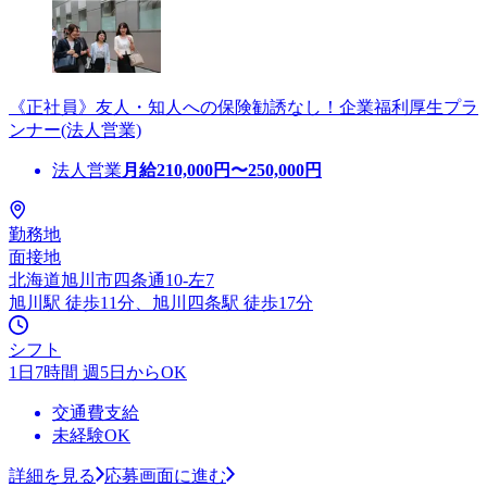
《正社員》友人・知人への保険勧誘なし！企業福利厚生プラ
ンナー(法人営業)
法人営業
月給
210,000
円〜
250,000
円
勤務地
面接地
北海道旭川市四条通10-左7
旭川駅 徒歩11分、旭川四条駅 徒歩17分
シフト
1日7時間 週5日からOK
交通費支給
未経験OK
詳細を見る
応募画面に進む