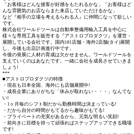
「お客様はどんな接客が好感をもたれるかな」「お客様はど
んな雰囲気のお店ならまた来店していただけるかな」
など『相手の立場を考えるられる人』に仲間になって欲しい
です。
株式会社ワールドツールは自動車整備用輸入工具を中心に
様々な専用工具を販売する『アストロプロダクツ』を運営・
展開している会社です。国内181店舗・海外2店舗(タイ)展開
し、今後も出店計画進行中です。
今後の発展に人材の育成は欠かせません。ワールドツールを
支えていくのはあなたです。一緒に会社を成長させていきま
しょう!
***
■アストロプロダクツの特徴
・現在も日本全国、海外にも店舗展開中!
・成長企業にありがちな「休みが取れない・・・」なんてな
い!
・1ヶ月毎のシフト制だから勤務時間は決まっている!
・だから自分の時間がもてるから趣味がもてる!
・プライベートの充実があるから、元気な明るい笑顔!
・前向きに目標を持って頑張ればステップアップできる職場
です!