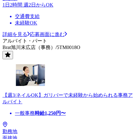
1日2時間 週2日からOK
交通費支給
未経験OK
詳細を見る
応募画面に進む
アルバイト・パート
Brat旭川末広店（事務）/5TM0018O
【週3/ネイルOK】ガリバーで未経験から始められる事務ア
ルバイト
一般事務
時給
1,250
円〜
勤務地
面接地