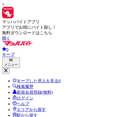
×
マッハバイトアプリ
アプリでお得にバイト探し！
無料ダウンロードはこちら
開く
0
キープ
メニュー
キープした求人を見る
0
検索履歴
新規会員登録(無料)
ログイン
ヘルプ
エリアから探す
駅から探す