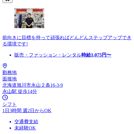
前向きに目標を持って頑張ればどんどんステップアップでき
る環境です!
販売・ファッション・レンタル
時給
1,075
円〜
勤務地
面接地
北海道旭川市永山２条16-3-9
永山駅 徒歩14分
シフト
1日3時間 週2日からOK
交通費支給
未経験OK