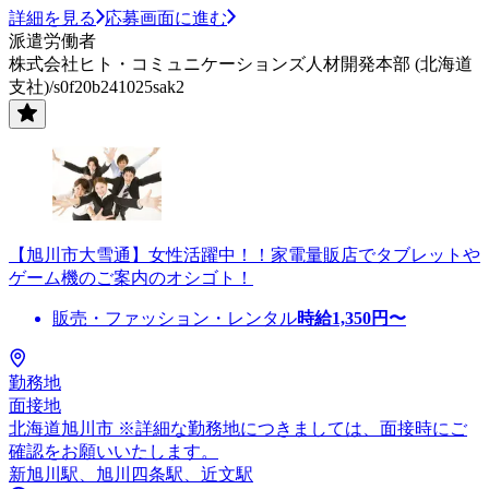
詳細を見る
応募画面に進む
派遣労働者
株式会社ヒト・コミュニケーションズ人材開発本部 (北海道
支社)/s0f20b241025sak2
【旭川市大雪通】女性活躍中！！家電量販店でタブレットや
ゲーム機のご案内のオシゴト！
販売・ファッション・レンタル
時給
1,350
円〜
勤務地
面接地
北海道旭川市 ※詳細な勤務地につきましては、面接時にご
確認をお願いいたします。
新旭川駅、旭川四条駅、近文駅