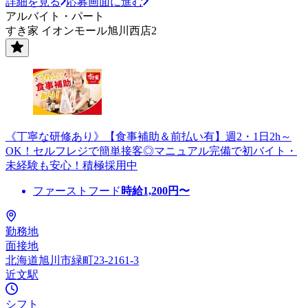
詳細を見る
応募画面に進む
アルバイト・パート
すき家 イオンモール旭川西店2
《丁寧な研修あり》【食事補助＆前払い有】週2・1日2h～
OK！セルフレジで簡単接客◎マニュアル完備で初バイト・
未経験も安心！積極採用中
ファーストフード
時給
1,200
円〜
勤務地
面接地
北海道旭川市緑町23-2161-3
近文駅
シフト