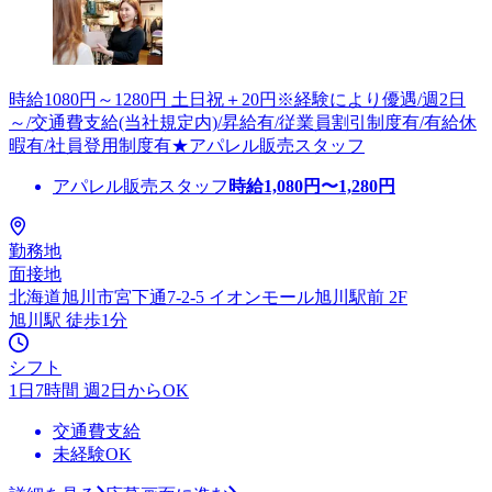
時給1080円～1280円 土日祝＋20円※経験により優遇/週2日
～/交通費支給(当社規定内)/昇給有/従業員割引制度有/有給休
暇有/社員登用制度有★アパレル販売スタッフ
アパレル販売スタッフ
時給
1,080
円〜
1,280
円
勤務地
面接地
北海道旭川市宮下通7-2-5 イオンモール旭川駅前 2F
旭川駅 徒歩1分
シフト
1日7時間 週2日からOK
交通費支給
未経験OK