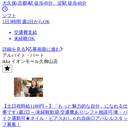
大久保(京都)駅 徒歩49分、淀駅 徒歩48分
シフト
1日3時間 週2日からOK
交通費支給
未経験OK
詳細を見る
応募画面に進む
アルバイト・パート
ikka イオンモール久御山店
【土日祝時給1180円～】「もっと魅力的な自分」になれる仕
事です♪週2日～/未経験歓迎/交通費あり/シフト相談可/車・バ
イク通勤可★ネイル・ピアスおしゃれ自由◎アパレルスタッ
フ募集！