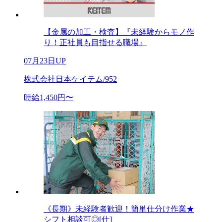
【金属の加工・検査】『未経験からモノ作
り！正社員も目指せる職場』
07月23日UP
株式会社日本ケイテム/952
時給1,450円〜
《長期》未経験者歓迎！簡単仕分け作業★
シフト相談可◎[仕]