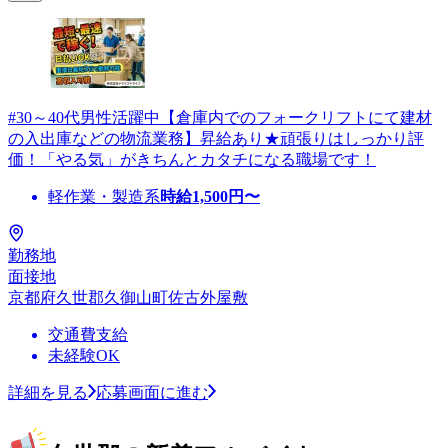
#30～40代男性活躍中【倉庫内でのフォークリフトにて建材
の入出庫などの物流業務】昇給あり★頑張りはしっかり評
価！「やる気」がきちんとカタチになる職場です！
軽作業・製造系
時給
1,500
円〜
勤務地
面接地
京都府久世郡久御山町佐古外屋敷
交通費支給
未経験OK
詳細を見る
応募画面に進む