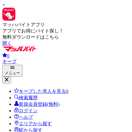
×
マッハバイトアプリ
アプリでお得にバイト探し！
無料ダウンロードはこちら
開く
0
キープ
メニュー
キープした求人を見る
0
検索履歴
新規会員登録(無料)
ログイン
ヘルプ
エリアから探す
駅から探す