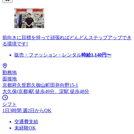
前向きに目標を持って頑張ればどんどんステップアップでき
る環境です!
販売・ファッション・レンタル
時給
1,140
円〜
勤務地
面接地
京都府久世郡久御山町田井向野15-1
大久保(京都)駅 徒歩49分、淀駅 徒歩48分
シフト
1日3時間 週2日からOK
交通費支給
未経験OK