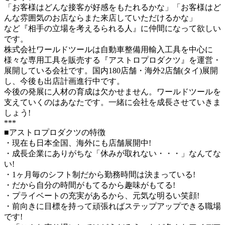
「お客様はどんな接客が好感をもたれるかな」「お客様はど
んな雰囲気のお店ならまた来店していただけるかな」
など『相手の立場を考えるられる人』に仲間になって欲しい
です。
株式会社ワールドツールは自動車整備用輸入工具を中心に
様々な専用工具を販売する『アストロプロダクツ』を運営・
展開している会社です。国内180店舗・海外2店舗(タイ)展開
し、今後も出店計画進行中です。
今後の発展に人材の育成は欠かせません。ワールドツールを
支えていくのはあなたです。一緒に会社を成長させていきま
しょう!
***
■アストロプロダクツの特徴
・現在も日本全国、海外にも店舗展開中!
・成長企業にありがちな「休みが取れない・・・」なんてな
い!
・1ヶ月毎のシフト制だから勤務時間は決まっている!
・だから自分の時間がもてるから趣味がもてる!
・プライベートの充実があるから、元気な明るい笑顔!
・前向きに目標を持って頑張ればステップアップできる職場
です!