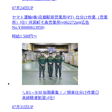
07月24日UP
ヤマト運輸(株)京都駅前営業所(PT)_仕分け作業（営業
所）[仕]_河原町七条営業所(y062272pt)(広告
No.Y00000613959)
時給1,500円〜
＼8/1～9/30 短期募集！／簡単仕分け作業◎
未経験者歓迎♪[仕]
07月31日UP