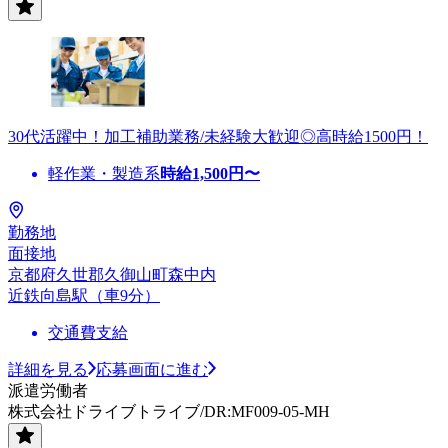
30代活躍中！加工補助業務/未経験大歓迎◎高時給1500円！
軽作業・製造系
時給
1,500
円〜
勤務地
面接地
京都府久世郡久御山町森中内
近鉄向島駅（車9分）
交通費支給
詳細を見る
応募画面に進む
派遣労働者
株式会社ドライブトライブ/DR:MF009-05-MH