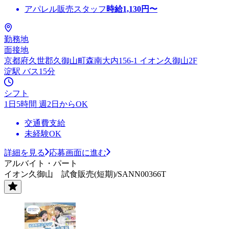
アパレル販売スタッフ
時給
1,130
円〜
勤務地
面接地
京都府久世郡久御山町森南大内156-1 イオン久御山2F
淀駅 バス15分
シフト
1日5時間 週2日からOK
交通費支給
未経験OK
詳細を見る
応募画面に進む
アルバイト・パート
イオン久御山 試食販売(短期)/SANN00366T