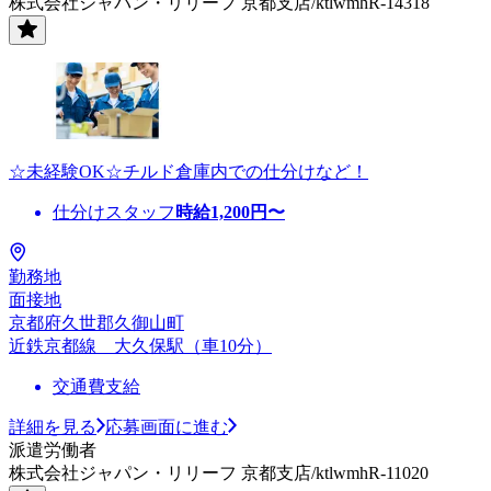
株式会社ジャパン・リリーフ 京都支店/ktlwmhR-14318
☆未経験OK☆チルド倉庫内での仕分けなど！
仕分けスタッフ
時給
1,200
円〜
勤務地
面接地
京都府久世郡久御山町
近鉄京都線 大久保駅（車10分）
交通費支給
詳細を見る
応募画面に進む
派遣労働者
株式会社ジャパン・リリーフ 京都支店/ktlwmhR-11020