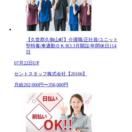
【久世郡久御山町】介護職/正社員/ユニット
型特養/車通勤ＯＫ/R3.3月開設/年間休日114
日
07月22日UP
セントスタッフ株式会社【20166】
月給202,000円〜356,000円