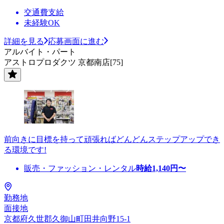
交通費支給
未経験OK
詳細を見る
応募画面に進む
アルバイト・パート
アストロプロダクツ 京都南店[75]
前向きに目標を持って頑張ればどんどんステップアップでき
る環境です!
販売・ファッション・レンタル
時給
1,140
円〜
勤務地
面接地
京都府久世郡久御山町田井向野15-1