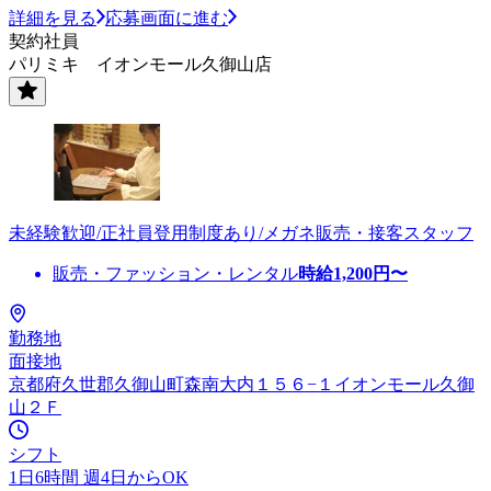
詳細を見る
応募画面に進む
契約社員
パリミキ イオンモール久御山店
未経験歓迎/正社員登用制度あり/メガネ販売・接客スタッフ
販売・ファッション・レンタル
時給
1,200
円〜
勤務地
面接地
京都府久世郡久御山町森南大内１５６−１イオンモール久御
山２Ｆ
シフト
1日6時間 週4日からOK