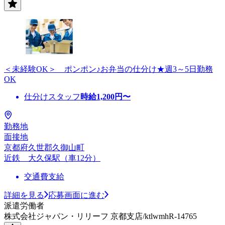
＜未経験OK＞ ポンポン♪お弁当の仕分け★週3～5日勤務
OK
仕分けスタッフ
時給
1,200
円〜
勤務地
面接地
京都府久世郡久御山町
近鉄 大久保駅（車12分）
交通費支給
詳細を見る
応募画面に進む
派遣労働者
株式会社ジャパン・リリーフ 京都支店/ktlwmhR-14765