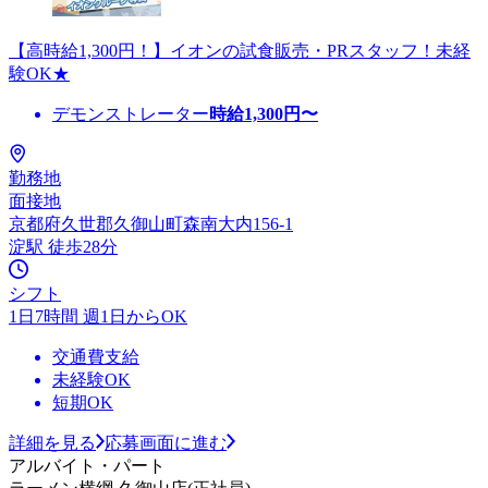
【高時給1,300円！】イオンの試食販売・PRスタッフ！未経
験OK★
デモンストレーター
時給
1,300
円〜
勤務地
面接地
京都府久世郡久御山町森南大内156-1
淀駅 徒歩28分
シフト
1日7時間 週1日からOK
交通費支給
未経験OK
短期OK
詳細を見る
応募画面に進む
アルバイト・パート