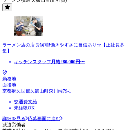
ラーメン横綱 久御山店(正社員)
ラーメン店の店長候補!働きやすさに自信あり☆【正社員募
集】
キッチンスタッフ
月給
280,000
円〜
勤務地
面接地
京都府久世郡久御山町森川端79-1
交通費支給
未経験OK
詳細を見る
応募画面に進む
派遣労働者