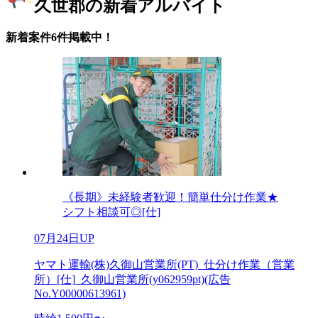
久世郡の新着アルバイト
新着案件6件掲載中！
《長期》未経験者歓迎！簡単仕分け作業★
シフト相談可◎[仕]
07月24日UP
ヤマト運輸(株)久御山営業所(PT)_仕分け作業（営業
所）[仕]_久御山営業所(y062959pt)(広告
No.Y00000613961)