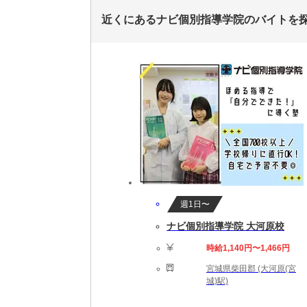
近くにあるナビ個別指導学院のバイトを
週1日〜
ナビ個別指導学院 大河原校
時給1,140円〜1,466円
宮城県柴田郡 (大河原(宮
城)駅)