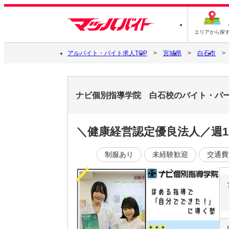
エリアから探
アルバイト・バイト求人TOP
宮城県
白石市
ナビ個別指導学院 白石校のバイト・パ
＼健康経営認定優良法人／週
制服あり
未経験歓迎
交通費