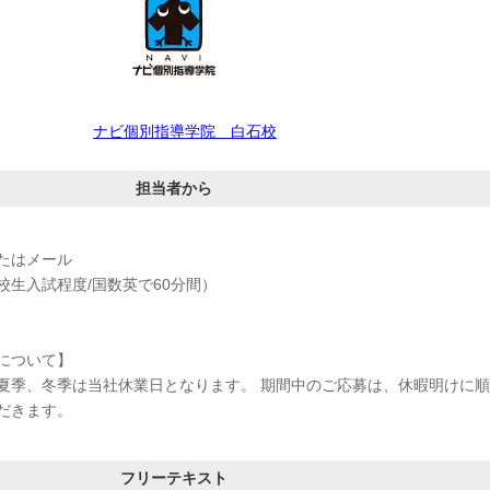
ナビ個別指導学院 白石校
担当者から
たはメール
校生入試程度/国数英で60分間）
について】
夏季、冬季は当社休業日となります。 期間中のご応募は、休暇明けに順
だきます。
フリーテキスト