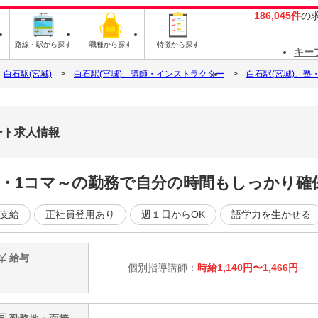
186,045件
の
す
路線・駅から探す
職種から探す
特徴から探す
キー
白石駅(宮城)
白石駅(宮城)、講師・インストラクター
白石駅(宮城)、塾
ート求人情報
1・1コマ～の勤務で自分の時間もしっかり確
支給
正社員登用あり
週１日からOK
語学力を生かせる
給与
個別指導講師：
時給1,140円〜1,466円