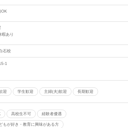
OK
曜
休暇あり
白石校
5-1
歓迎
学生歓迎
主婦(夫)歓迎
長期歓迎
K
高校生不可
経験者優遇
どもが好き・教育に興味がある方