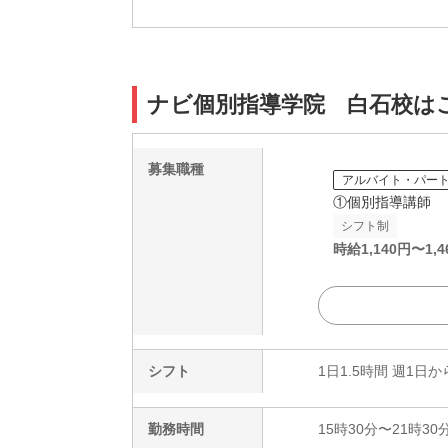
ナビ個別指導学院 白石校は
募集職種
アルバイト・パー
①個別指導講師
シフト制
時給
1,140
円〜
1,4
シフト
1日1.5時間 週1日か
勤務時間
15時30分〜21時30