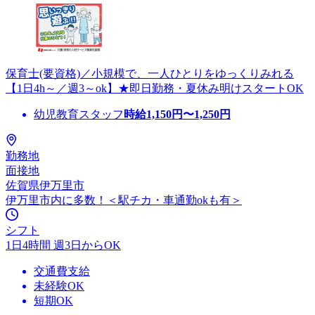
保育士(要資格)／小規模で、一人ひとりをゆっくりみれる
【1日4h～／週3～ok】★即日勤務・夏休み明けスタートOK
幼児教育スタッフ
時給
1,150
円〜
1,250
円
勤務地
面接地
佐賀県伊万里市
伊万里市内に多数！＜駅チカ・車通勤okも有＞
シフト
1日4時間 週3日からOK
交通費支給
未経験OK
短期OK