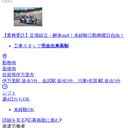
【業務委託】足場組立・解体staff！未経験◎勤務曜日自由！
工事スタッフ
完全出来高制
勤務地
面接地
佐賀県伊万里市
伊万里駅 徒歩5分、金武駅 徒歩5分、川東(佐賀)駅 徒歩5分
シフト
週4日からOK
未経験OK
詳細を見る
応募画面に進む
派遣労働者