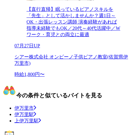
【直行直帰】眠っているピアノスキルを
「先生」として活かしませんか？週1日～
OK・出張レッスン講師 演奏経験があれば
指導未経験でもOK／20代～40代活躍中／W
ワーク・育児との両立に最適
07月27日UP
シアー株式会社 オンピーノ子供ピアノ教室(佐賀県伊
万里市)
時給1,800円〜
今の条件と似ているバイトを見る
伊万里市
伊万里駅
上伊万里駅