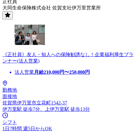
正社員
大同生命保険株式会社 佐賀支社伊万里営業所
《正社員》友人・知人への保険勧誘なし！企業福利厚生プラ
ンナー(法人営業)
法人営業
月給
210,000
円〜
250,000
円
勤務地
面接地
佐賀県伊万里市立花町1542-37
伊万里駅 徒歩7分、上伊万里駅 徒歩13分
シフト
1日7時間 週5日からOK