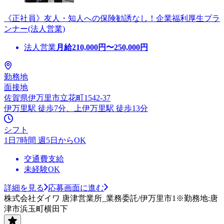
《正社員》友人・知人への保険勧誘なし！企業福利厚生プラ
ンナー(法人営業)
法人営業
月給
210,000
円〜
250,000
円
勤務地
面接地
佐賀県伊万里市立花町1542-37
伊万里駅 徒歩7分、上伊万里駅 徒歩13分
シフト
1日7時間 週5日からOK
交通費支給
未経験OK
詳細を見る
応募画面に進む
株式会社ダイワ 唐津営業所_業務委託/伊万里市1※勤務地:唐
津市浜玉町横田下