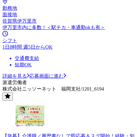
勤務地
面接地
佐賀県伊万里市
伊万里市内に多数！＜駅チカ・車通勤okも有＞
シフト
1日8時間 週5日からOK
交通費支給
短期OK
詳細を見る
応募画面に進む
派遣労働者
株式会社ニッソーネット 福岡支社/1201_6194
【急募】介護職／履歴書なしで即応募＆スグ開始！経験・知