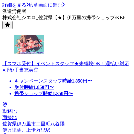
詳細を見る
応募画面に進む
派遣労働者
株式会社シエロ_佐賀県【★】伊万里の携帯ショップ/KB6
【スマホ受付】イベントスタッフ★未経験OK！週払い対応
可能♪手当充実◎
キャンペーンスタッフ
時給
1,850
円〜
受付
時給
1,850
円〜
携帯ショップ
時給
1,850
円〜
勤務地
面接地
佐賀県伊万里市二里町八谷搦
伊万里駅、上伊万里駅