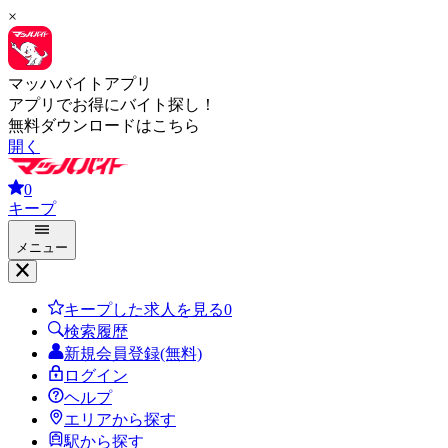
×
マッハバイトアプリ
アプリでお得にバイト探し！
無料ダウンロードはこちら
開く
0
キープ
メニュー
キープした求人を見る
0
検索履歴
新規会員登録(無料)
ログイン
ヘルプ
エリアから探す
駅から探す