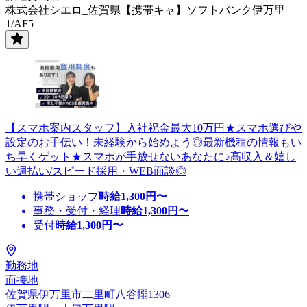
株式会社シエロ_佐賀県【携帯キャ】ソフトバンク伊万里
1/AF5
【スマホ案内スタッフ】入社祝金最大10万円★スマホ選びや
設定のお手伝い！未経験から始めよう◎最新機種の情報もい
ち早くゲット★スマホが手放せないあなたに♪高収入＆嬉し
い週払い/スピード採用・WEB面談◎
携帯ショップ
時給
1,300
円〜
事務・受付・経理
時給
1,300
円〜
受付
時給
1,300
円〜
勤務地
面接地
佐賀県伊万里市二里町八谷搦1306