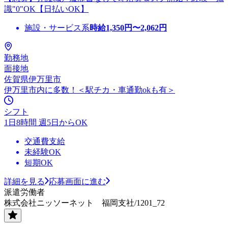
識"0"OK【日払いOK】
施設・サービス系
時給
1,350
円〜
2,062
円
勤務地
面接地
佐賀県伊万里市
伊万里市内に多数！＜駅チカ・車通勤okも有＞
シフト
1日8時間 週5日からOK
交通費支給
未経験OK
短期OK
詳細を見る
応募画面に進む
派遣労働者
株式会社ニッソーネット 福岡支社/1201_72