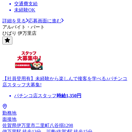
交通費支給
未経験OK
詳細を見る
応募画面に進む
アルバイト・パート
ひばり 伊万里店
【社員登用有】未経験から楽しんで接客を学べる♪パチンコ
店スタッフ大募集!
パチンコ店スタッフ
時給
1,350
円
勤務地
面接地
佐賀県伊万里市二里町八谷搦1298
伊万里駅 徒歩13分、川東(佐賀)駅 徒歩15分