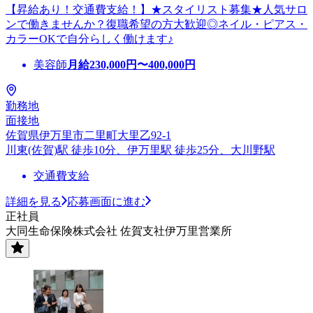
【昇給あり！交通費支給！】★スタイリスト募集★人気サロ
ンで働きませんか？復職希望の方大歓迎◎ネイル・ピアス・
カラーOKで自分らしく働けます♪
美容師
月給
230,000
円〜
400,000
円
勤務地
面接地
佐賀県伊万里市二里町大里乙92-1
川東(佐賀)駅 徒歩10分、伊万里駅 徒歩25分、大川野駅
交通費支給
詳細を見る
応募画面に進む
正社員
大同生命保険株式会社 佐賀支社伊万里営業所