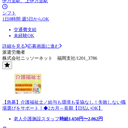
伊万里駅、上伊万里駅
シフト
1日8時間 週5日からOK
交通費支給
未経験OK
詳細を見る
応募画面に進む
派遣労働者
株式会社ニッソーネット 福岡支社/1201_3786
【急募】介護福祉士／給与も環境も妥協なし！失敗しない職
場選びをサポート！◆2カ月～長期【日払いOK】
老人介護施設スタッフ
時給
1,650
円〜
2,062
円