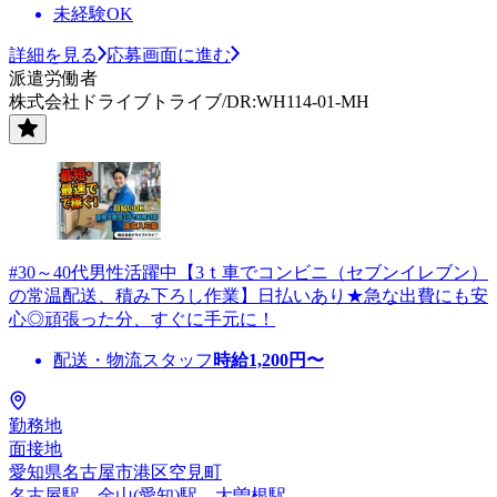
未経験OK
詳細を見る
応募画面に進む
派遣労働者
株式会社ドライブトライブ/DR:WH114-01-MH
#30～40代男性活躍中【3ｔ車でコンビニ（セブンイレブン）
の常温配送、積み下ろし作業】日払いあり★急な出費にも安
心◎頑張った分、すぐに手元に！
配送・物流スタッフ
時給
1,200
円〜
勤務地
面接地
愛知県名古屋市港区空見町
名古屋駅、金山(愛知)駅、大曽根駅