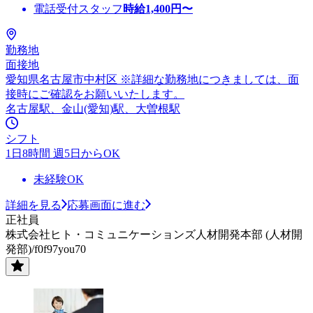
電話受付スタッフ
時給
1,400
円〜
勤務地
面接地
愛知県名古屋市中村区 ※詳細な勤務地につきましては、面
接時にご確認をお願いいたします。
名古屋駅、金山(愛知)駅、大曽根駅
シフト
1日8時間 週5日からOK
未経験OK
詳細を見る
応募画面に進む
正社員
株式会社ヒト・コミュニケーションズ人材開発本部 (人材開
発部)/f0f97you70