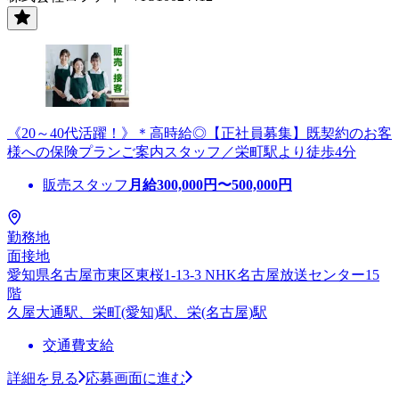
《20～40代活躍！》＊高時給◎【正社員募集】既契約のお客
様への保険プランご案内スタッフ／栄町駅より徒歩4分
販売スタッフ
月給
300,000
円〜
500,000
円
勤務地
面接地
愛知県名古屋市東区東桜1-13-3 NHK名古屋放送センター15
階
久屋大通駅、栄町(愛知)駅、栄(名古屋)駅
交通費支給
詳細を見る
応募画面に進む