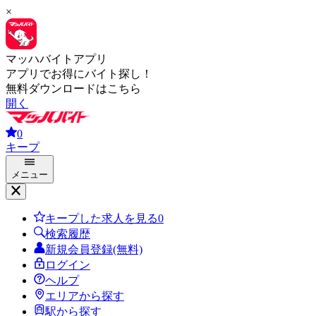
×
マッハバイトアプリ
アプリでお得にバイト探し！
無料ダウンロードはこちら
開く
0
キープ
メニュー
キープした求人を見る
0
検索履歴
新規会員登録(無料)
ログイン
ヘルプ
エリアから探す
駅から探す