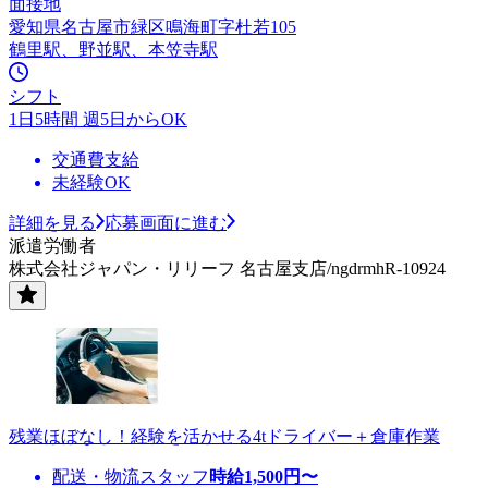
面接地
愛知県名古屋市緑区鳴海町字杜若105
鶴里駅、野並駅、本笠寺駅
シフト
1日5時間 週5日からOK
交通費支給
未経験OK
詳細を見る
応募画面に進む
派遣労働者
株式会社ジャパン・リリーフ 名古屋支店/ngdrmhR-10924
残業ほぼなし！経験を活かせる4tドライバー＋倉庫作業
配送・物流スタッフ
時給
1,500
円〜