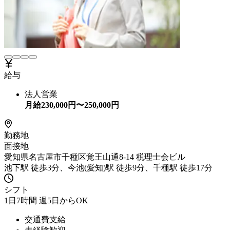
給与
法人営業
月給
230,000
円〜
250,000
円
勤務地
面接地
愛知県名古屋市千種区覚王山通8-14 税理士会ビル
池下駅 徒歩3分、今池(愛知)駅 徒歩9分、千種駅 徒歩17分
シフト
1日7時間 週5日からOK
交通費支給