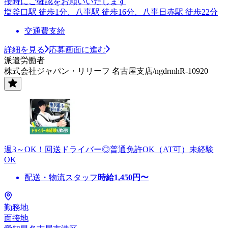
接時にご確認をお願いいたします
塩釜口駅 徒歩1分、八事駅 徒歩16分、八事日赤駅 徒歩22分
交通費支給
詳細を見る
応募画面に進む
派遣労働者
株式会社ジャパン・リリーフ 名古屋支店/ngdrmhR-10920
週3～OK！回送ドライバー◎普通免許OK（AT可）未経験
OK
配送・物流スタッフ
時給
1,450
円〜
勤務地
面接地