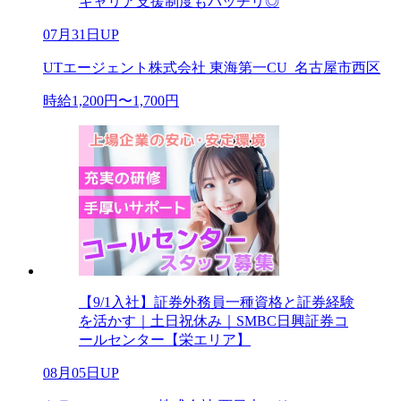
キャリア支援制度もバッチリ◎
07月31日UP
UTエージェント株式会社 東海第一CU_名古屋市西区
時給1,200円〜1,700円
【9/1入社】証券外務員一種資格と証券経験
を活かす｜土日祝休み｜SMBC日興証券コ
ールセンター【栄エリア】
08月05日UP