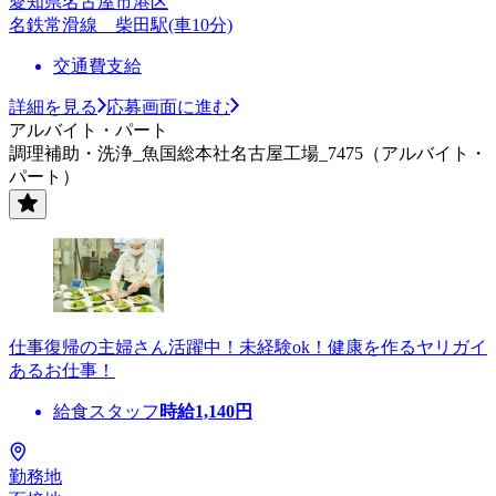
愛知県名古屋市港区
名鉄常滑線 柴田駅(車10分)
交通費支給
詳細を見る
応募画面に進む
アルバイト・パート
調理補助・洗浄_魚国総本社名古屋工場_7475（アルバイト・
パート）
仕事復帰の主婦さん活躍中！未経験ok！健康を作るヤリガイ
あるお仕事！
給食スタッフ
時給
1,140
円
勤務地