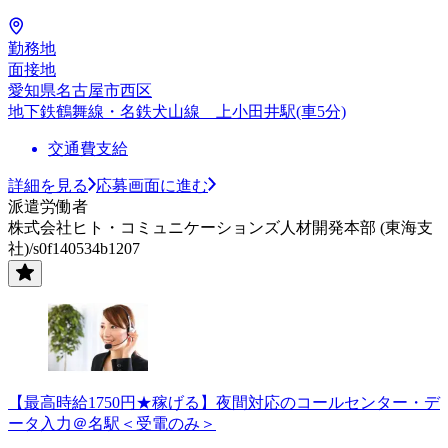
勤務地
面接地
愛知県名古屋市西区
地下鉄鶴舞線・名鉄犬山線 上小田井駅(車5分)
交通費支給
詳細を見る
応募画面に進む
派遣労働者
株式会社ヒト・コミュニケーションズ人材開発本部 (東海支
社)/s0f140534b1207
【最高時給1750円★稼げる】夜間対応のコールセンター・デ
ータ入力＠名駅＜受電のみ＞