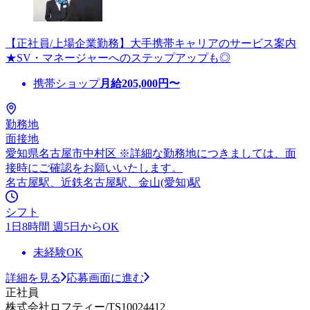
【正社員/上場企業勤務】大手携帯キャリアのサービス案内
★SV・マネージャーへのステップアップも◎
携帯ショップ
月給
205,000
円〜
勤務地
面接地
愛知県名古屋市中村区 ※詳細な勤務地につきましては、面
接時にご確認をお願いいたします。
名古屋駅、近鉄名古屋駅、金山(愛知)駅
シフト
1日8時間 週5日からOK
未経験OK
詳細を見る
応募画面に進む
正社員
株式会社ロフティー/TS10024412