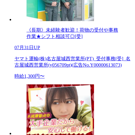
《長期》未経験者歓迎！荷物の受付や事務
作業★シフト相談可◎[受]
07月31日UP
ヤマト運輸(株)名古屋城西営業所(PT)_受付事務[受]_名
古屋城西営業所(y056709pt)(広告No.Y00000613073)
時給1,300円〜