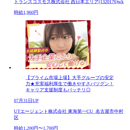
トランスコスモス株式会社 西日本エリア(1320176)wk
時給1,960円
【プライム市場上場】大手グループの安定
力★充実福利厚生で働きやすさバツグン！
キャリア支援制度もバッチリ◎
07月31日UP
UTエージェント株式会社 東海第一CU_名古屋市中村
区
時給1,200円〜1,700円