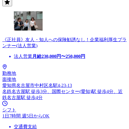
《正社員》友人・知人への保険勧誘なし！企業福利厚生プラ
ンナー(法人営業)
法人営業
月給
230,000
円〜
250,000
円
勤務地
面接地
愛知県名古屋市中村区名駅4-23-13
名鉄名古屋駅 徒歩3分、国際センター(愛知)駅 徒歩4分、近
鉄名古屋駅 徒歩4分
シフト
1日7時間 週5日からOK
交通費支給