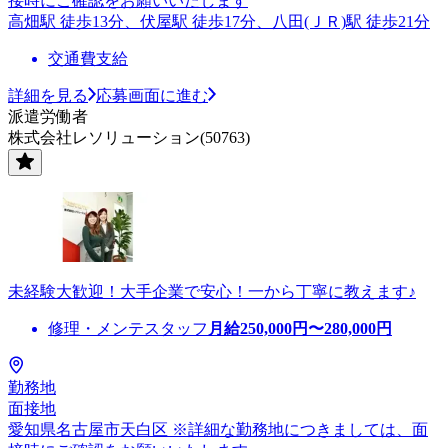
接時にご確認をお願いいたします
高畑駅 徒歩13分、伏屋駅 徒歩17分、八田(ＪＲ)駅 徒歩21分
交通費支給
詳細を見る
応募画面に進む
派遣労働者
株式会社レソリューション(50763)
未経験大歓迎！大手企業で安心！一から丁寧に教えます♪
修理・メンテスタッフ
月給
250,000
円〜
280,000
円
勤務地
面接地
愛知県名古屋市天白区 ※詳細な勤務地につきましては、面