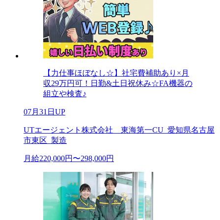
【力仕事ほぼなし☆】社宅費補助あり×月
収29万円可！日勤&土日祝休み☆FA機器の
組立や検査♪
07月31日UP
UTエージェント株式会社 東海第一CU_愛知県名古屋
市東区_製造
月給220,000円〜298,000円