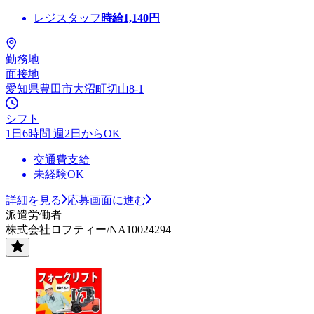
レジスタッフ
時給
1,140
円
勤務地
面接地
愛知県豊田市大沼町切山8-1
シフト
1日6時間 週2日からOK
交通費支給
未経験OK
詳細を見る
応募画面に進む
派遣労働者
株式会社ロフティー/NA10024294