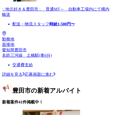
∵地元好き＆豊田市∴ 普通MT～ 自動車工場内にて構内
輸送
配送・物流スタッフ
時給
1,500
円〜
勤務地
面接地
愛知県豊田市
名鉄三河線 土橋駅(車6分)
交通費支給
詳細を見る
応募画面に進む
豊田市の新着アルバイト
新着案件41件掲載中！