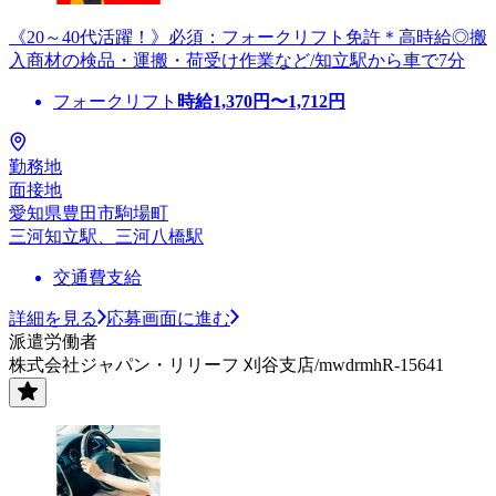
《20～40代活躍！》必須：フォークリフト免許＊高時給◎搬
入商材の検品・運搬・荷受け作業など/知立駅から車で7分
フォークリフト
時給
1,370
円〜
1,712
円
勤務地
面接地
愛知県豊田市駒場町
三河知立駅、三河八橋駅
交通費支給
詳細を見る
応募画面に進む
派遣労働者
株式会社ジャパン・リリーフ 刈谷支店/mwdrmhR-15641