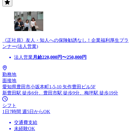
《正社員》友人・知人への保険勧誘なし！企業福利厚生プラ
ンナー(法人営業)
法人営業
月給
220,000
円〜
250,000
円
勤務地
面接地
愛知県豊田市小坂本町1-5-10 矢作豊田ビル5F
新豊田駅 徒歩6分、豊田市駅 徒歩9分、梅坪駅 徒歩19分
シフト
1日7時間 週5日からOK
交通費支給
未経験OK