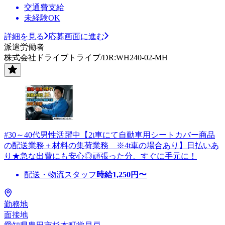
交通費支給
未経験OK
詳細を見る
応募画面に進む
派遣労働者
株式会社ドライブトライブ/DR:WH240-02-MH
#30～40代男性活躍中【2t車にて自動車用シートカバー商品
の配送業務＋材料の集荷業務 ※4t車の場合あり】日払いあ
り★急な出費にも安心◎頑張った分、すぐに手元に！
配送・物流スタッフ
時給
1,250
円〜
勤務地
面接地