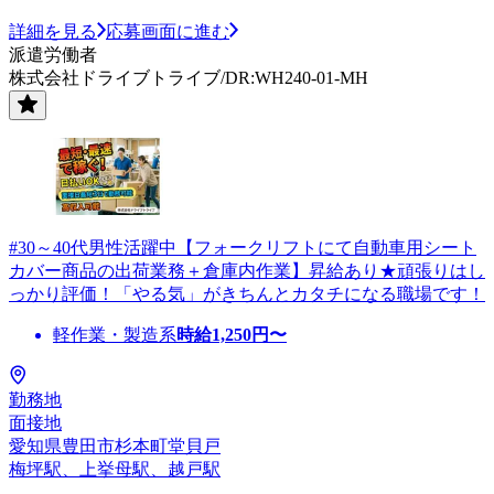
詳細を見る
応募画面に進む
派遣労働者
株式会社ドライブトライブ/DR:WH240-01-MH
#30～40代男性活躍中【フォークリフトにて自動車用シート
カバー商品の出荷業務＋倉庫内作業】昇給あり★頑張りはし
っかり評価！「やる気」がきちんとカタチになる職場です！
軽作業・製造系
時給
1,250
円〜
勤務地
面接地
愛知県豊田市杉本町堂貝戸
梅坪駅、上挙母駅、越戸駅