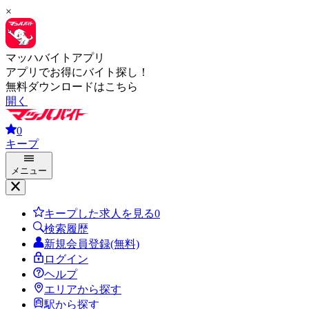
×
マッハバイトアプリ
アプリでお得にバイト探し！
無料ダウンロードはこちら
開く
0
キープ
メニュー
キープした求人を見る
0
検索履歴
新規会員登録(無料)
ログイン
ヘルプ
エリアから探す
駅から探す