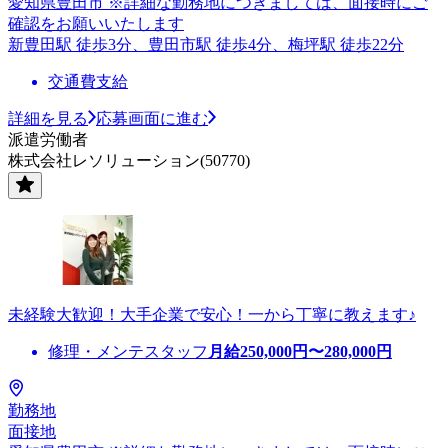
愛知県豊田市 ※詳細な勤務地につきましては、面接時にご
確認をお願いいたします
新豊田駅 徒歩3分、豊田市駅 徒歩4分、梅坪駅 徒歩22分
交通費支給
詳細を見る
応募画面に進む
派遣労働者
株式会社レソリューション(50770)
未経験大歓迎！大手企業で安心！一から丁寧に教えます♪
修理・メンテスタッフ
月給
250,000
円〜
280,000
円
勤務地
面接地