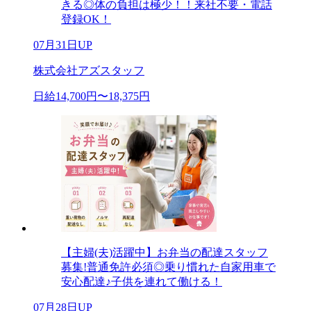
きる◎体の負担は極少！！来社不要・電話
登録OK！
07月31日UP
株式会社アズスタッフ
日給14,700円〜18,375円
【主婦(夫)活躍中】お弁当の配達スタッフ
募集!普通免許必須◎乗り慣れた自家用車で
安心配達♪子供を連れて働ける！
07月28日UP