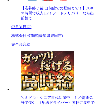
【応募終了後 出前館での登録まで！】スキ
マ時間で収入UP！フードデリバリーなら出
前館で！
07月31日UP
株式会社出前館(愛知県豊田市)
完全歩合給
＼ミドル・シニア世代活躍中！！／普通免
許でOK！《配送ドライバー》運転に集中で