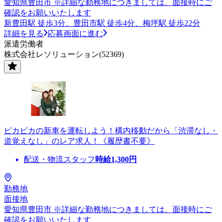
愛知県豊田市 ※詳細な勤務地につきましては、面接時にご
確認をお願いいたします
新豊田駅 徒歩3分、豊田市駅 徒歩4分、梅坪駅 徒歩22分
詳細を見る
応募画面に進む
派遣労働者
株式会社レソリューション(52369)
ピカピカの新車を運転しよう！構内移動だから「渋滞なし・
道覚えなし」のレア求人！《履歴書不要》
配送・物流スタッフ
時給
1,300
円
勤務地
面接地
愛知県豊田市 ※詳細な勤務地につきましては、面接時にご
確認をお願いいたします