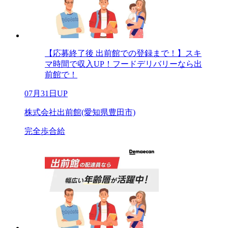
【応募終了後 出前館での登録まで！】スキ
マ時間で収入UP！フードデリバリーなら出
前館で！
07月31日UP
株式会社出前館(愛知県豊田市)
完全歩合給