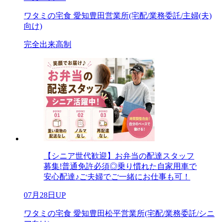
ワタミの宅食 愛知豊田営業所(宅配/業務委託/主婦(夫)
向け)
完全出来高制
【シニア世代歓迎】お弁当の配達スタッフ
募集!普通免許必須◎乗り慣れた自家用車で
安心配達♪ご夫婦でご一緒にお仕事も可！
07月28日UP
ワタミの宅食 愛知豊田松平営業所(宅配/業務委託/シニ