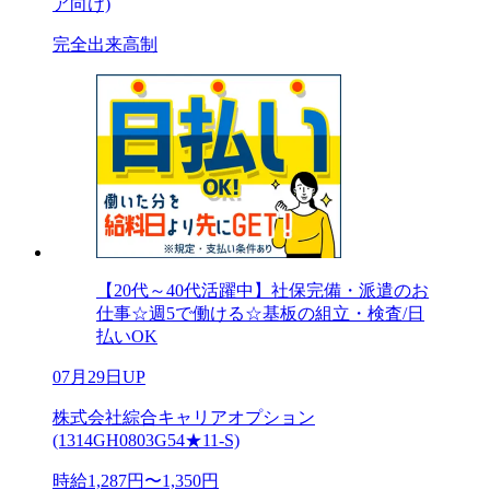
ア向け)
完全出来高制
【20代～40代活躍中】社保完備・派遣のお
仕事☆週5で働ける☆基板の組立・検査/日
払いOK
07月29日UP
株式会社綜合キャリアオプション
(1314GH0803G54★11-S)
時給1,287円〜1,350円