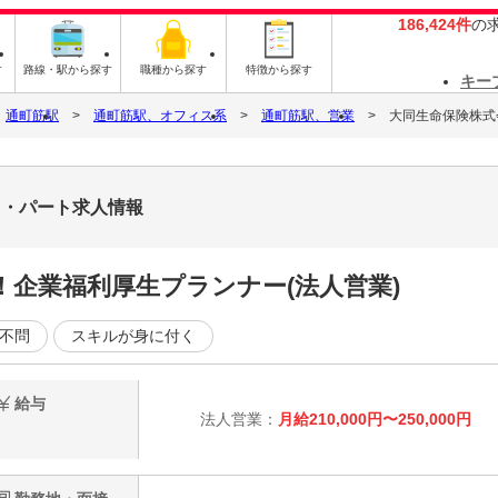
186,424件
の
す
路線・駅から探す
職種から探す
特徴から探す
キー
通町筋駅
通町筋駅、オフィス系
通町筋駅、営業
大同生命保険株式
ト・パート求人情報
！企業福利厚生プランナー(法人営業)
不問
スキルが身に付く
給与
法人営業：
月給210,000円〜250,000円