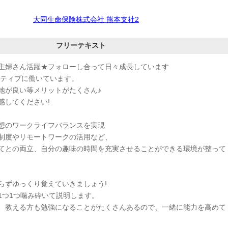
大同生命保険株式会社 熊本支社2
フリーテキスト
》主婦さん活躍★フォローし合って日々成長しています
クティブに働いています。
地が良い等メリットがたくさん♪
感してください!
想のワークライフバランスを実現
制度やリモートワークの活用など、
てとの両立、自分の趣味の時間を充実させることができる環境が整って
らずゆっくり覚えていきましょう!
1つ1つ噛み砕いて説明します。
、教える方も勉強になることがたくさんあるので、一緒に能力を高めて