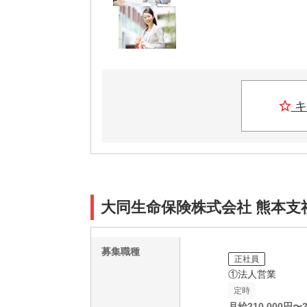
キ
大同生命保険株式会社 熊本支
募集職種
正社員
①法人営業
定時
月給
210,000
円〜