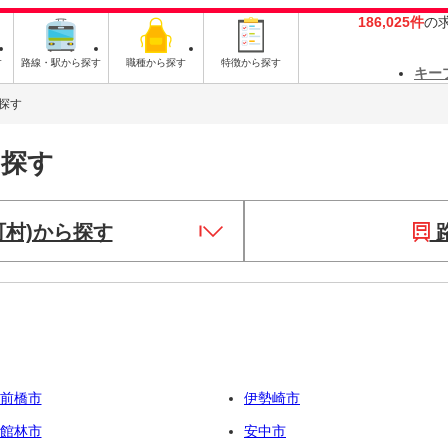
186,025件
の
す
路線・駅から探す
職種から探す
特徴から探す
キー
探す
を探す
町村)から探す
前橋市
伊勢崎市
館林市
安中市