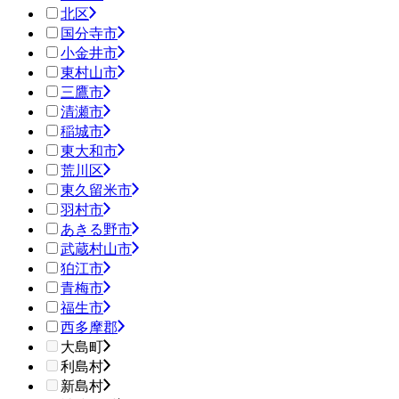
北区
国分寺市
小金井市
東村山市
三鷹市
清瀬市
稲城市
東大和市
荒川区
東久留米市
羽村市
あきる野市
武蔵村山市
狛江市
青梅市
福生市
西多摩郡
大島町
利島村
新島村