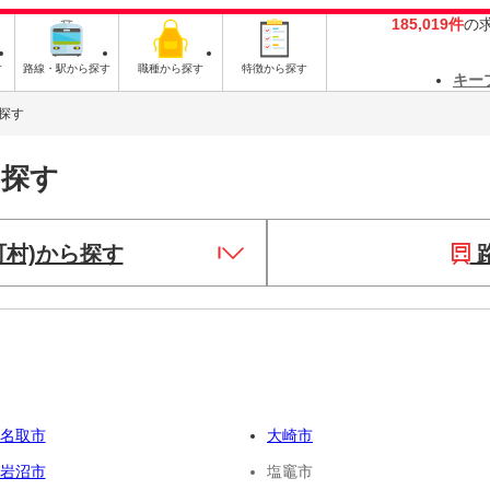
185,019件
の
す
路線・駅から探す
職種から探す
特徴から探す
キー
探す
を探す
町村)から探す
名取市
大崎市
岩沼市
塩竈市