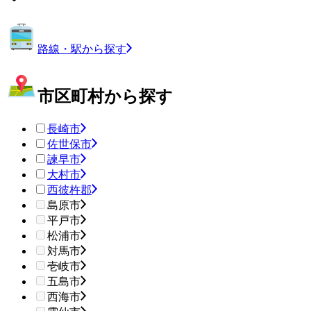
路線・駅から探す
市区町村から探す
長崎市
佐世保市
諫早市
大村市
西彼杵郡
島原市
平戸市
松浦市
対馬市
壱岐市
五島市
西海市