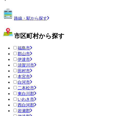
路線・駅から探す
市区町村から探す
福島市
郡山市
伊達市
須賀川市
田村市
本宮市
白河市
二本松市
東白川郡
いわき市
西白河郡
岩瀬郡