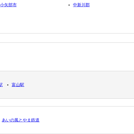
小矢部市
中新川郡
駅
富山駅
あいの風とやま鉄道