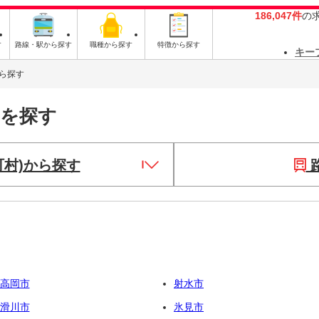
186,047件
の
す
路線・駅から探す
職種から探す
特徴から探す
キー
ら探す
トを探す
町村)から探す
高岡市
射水市
滑川市
氷見市