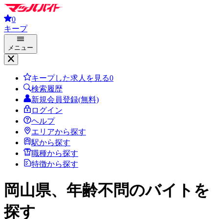
0
キープ
メニュー
キープした求人を見る
0
検索履歴
新規会員登録(無料)
ログイン
ヘルプ
エリアから探す
駅から探す
職種から探す
特徴から探す
岡山県、年齢不問
のバイトを
探す