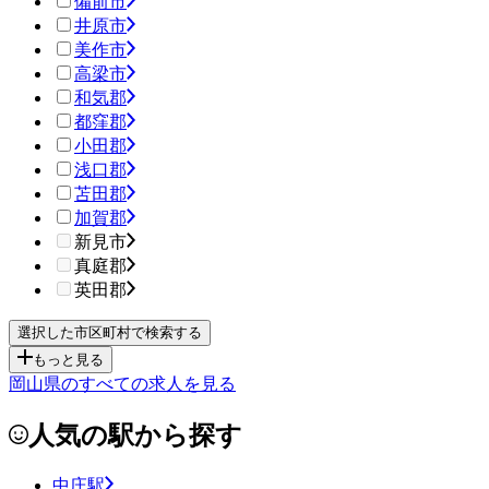
備前市
井原市
美作市
高梁市
和気郡
都窪郡
小田郡
浅口郡
苫田郡
加賀郡
新見市
真庭郡
英田郡
もっと見る
岡山県のすべての求人を見る
人気の駅から探す
中庄駅