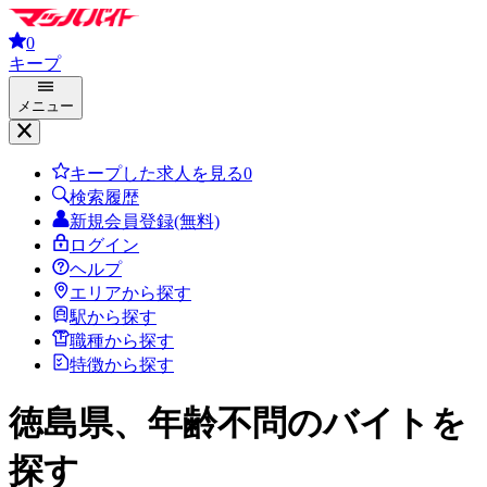
0
キープ
メニュー
キープした求人を見る
0
検索履歴
新規会員登録(無料)
ログイン
ヘルプ
エリアから探す
駅から探す
職種から探す
特徴から探す
徳島県、年齢不問
のバイトを
探す