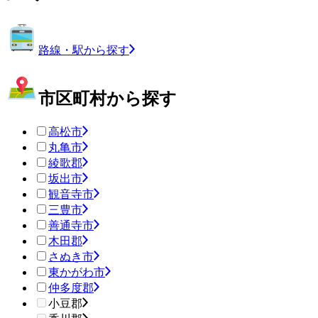
路線・駅から探す
市区町村から探す
高松市
丸亀市
綾歌郡
坂出市
観音寺市
三豊市
善通寺市
木田郡
さぬき市
東かがわ市
仲多度郡
小豆郡