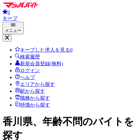
0
キープ
メニュー
キープした求人を見る
0
検索履歴
新規会員登録(無料)
ログイン
ヘルプ
エリアから探す
駅から探す
職種から探す
特徴から探す
香川県、年齢不問
のバイトを
探す