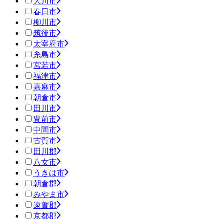
大川市
春日市
柳川市
筑後市
太宰府市
糸島市
宮若市
福津市
嘉麻市
朝倉市
田川市
豊前市
中間市
古賀市
田川郡
八女市
うきは市
朝倉郡
みやま市
遠賀郡
京都郡