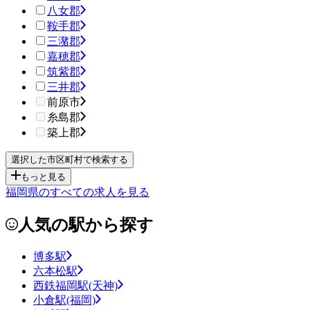
八女郡
鞍手郡
三潴郡
嘉穂郡
筑紫郡
三井郡
前原市
糸島郡
築上郡
もっと見る
福岡県のすべての求人を見る
人気の駅から探す
博多駅
六本松駅
西鉄福岡駅(天神)
小倉駅(福岡)