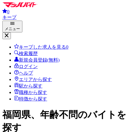
0
キープ
メニュー
キープした求人を見る
0
検索履歴
新規会員登録(無料)
ログイン
ヘルプ
エリアから探す
駅から探す
職種から探す
特徴から探す
福岡県、年齢不問
のバイトを
探す