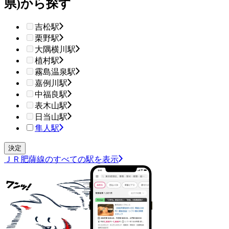
県)から探す
吉松駅
栗野駅
大隅横川駅
植村駅
霧島温泉駅
嘉例川駅
中福良駅
表木山駅
日当山駅
隼人駅
ＪＲ肥薩線のすべての駅を表示