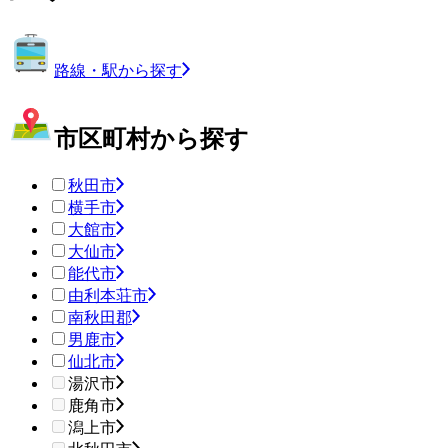
路線・駅から探す
市区町村から探す
秋田市
横手市
大館市
大仙市
能代市
由利本荘市
南秋田郡
男鹿市
仙北市
湯沢市
鹿角市
潟上市