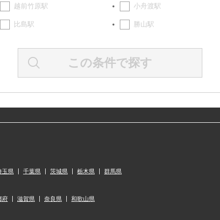
越前竹原駅
小舟渡駅
比島駅
勝山駅
この条件で探す
埼玉県
千葉県
茨城県
栃木県
群馬県
都府
滋賀県
奈良県
和歌山県