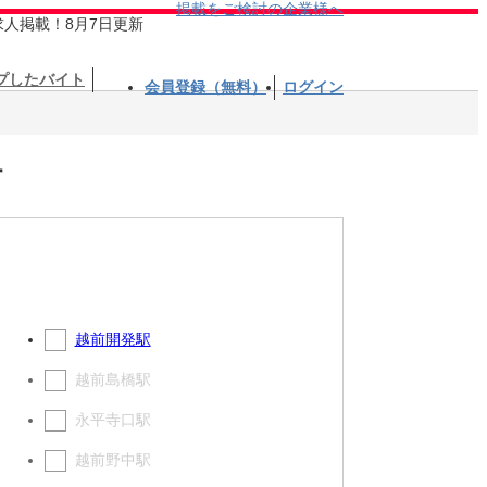
掲載をご検討の企業様へ
求人掲載！8月7日更新
プしたバイト
会員登録（無料）
ログイン
す
越前開発駅
越前島橋駅
永平寺口駅
越前野中駅