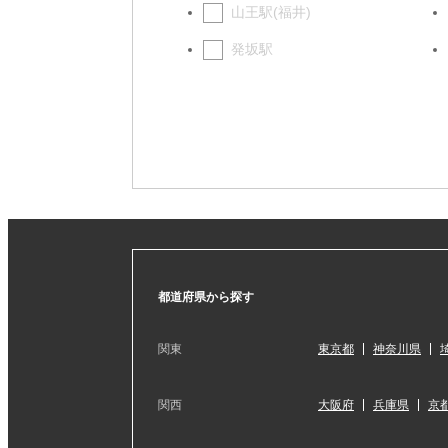
山王駅(福井)
発坂駅
都道府県から探す
関東
東京都
神奈川県
関西
大阪府
兵庫県
京