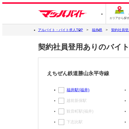
エリアから探
アルバイト・バイト求人TOP
福井県
契約社員登
契約社員登用ありのバイ
えちぜん鉄道勝山永平寺線
福井駅(福井)
越前新保駅
観音町駅(福井)
下志比駅