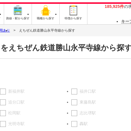
185,925件
の
す
路線・駅から探す
職種から探す
特徴から探す
キー
用あり
えちぜん鉄道勝山永平寺線から探す
トをえちぜん鉄道勝山永平寺線から探
新福井駅
福井口駅
追分口駅
東藤島駅
松岡駅
志比堺駅
光明寺駅
轟駅