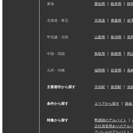
東海
愛知県
岐阜県
静
北海道・東北
北海道
青森県
岩
甲信越・北陸
山梨県
新潟県
長
中国・四国
鳥取県
島根県
岡
九州・沖縄
福岡県
佐賀県
長
主要都市から探す
渋谷駅
新宿駅
池
条件から探す
エリアから探す
路線
特集から探す
塾講師のアルバイト
正社員登用ありのアル
アパレルのアルバイト