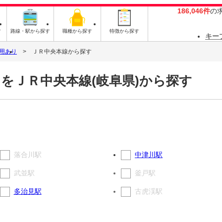
186,046件
の
す
路線・駅から探す
職種から探す
特徴から探す
キー
用あり
ＪＲ中央本線から探す
をＪＲ中央本線(岐阜県)から探す
落合川駅
中津川駅
武並駅
釜戸駅
多治見駅
古虎渓駅