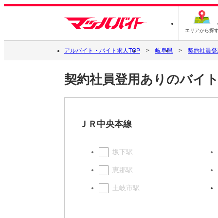
エリアから探
アルバイト・バイト求人TOP
岐阜県
契約社員登
契約社員登用ありのバイト
ＪＲ中央本線
坂下駅
恵那駅
土岐市駅